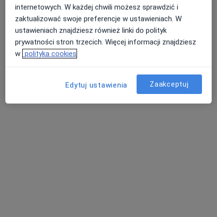
internetowych. W każdej chwili możesz sprawdzić i
zaktualizować swoje preferencje w ustawieniach. W
Bezpieczne płatności
ustawieniach znajdziesz również linki do polityk
REAMED sp. z o.o Centrum Medyczne
prywatności stron trzecich. Więcej informacji znajdziesz
Orbimed
w
polityka cookies
·
Więcej
Położnictwo, Ginekologia, Interna
119 opinii
Zaakceptuj
Edytuj ustawienia
Adres 1
Adres 2
ul. Niepodległości 98, Tychy
•
Mapa
Konsultacja położnicza
Brak dostępnych specjalistów z wolnymi terminami w tym centrum medycznym.
Pokaż profil