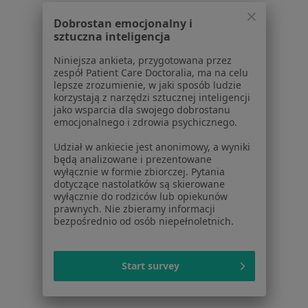
Pomoc
Dobrostan emocjonalny i
Aplikacje mobilne
sztuczna inteligencja
Blog dla pacjentów
Niniejsza ankieta, przygotowana przez
Dla profesjonalistów
zespół Patient Care Doctoralia, ma na celu
lepsze zrozumienie, w jaki sposób ludzie
Cennik
korzystają z narzędzi sztucznej inteligencji
jako wsparcia dla swojego dobrostanu
Dla lekarzy
emocjonalnego i zdrowia psychicznego.
Dla placówek medycznych
Noa Notes
nowość
Udział w ankiecie jest anonimowy, a wyniki
będą analizowane i prezentowane
Baza wiedzy
wyłącznie w formie zbiorczej. Pytania
Centrum Pomocy dla Specjalisty
dotyczące nastolatków są skierowane
wyłącznie do rodziców lub opiekunów
Kontakt
prawnych. Nie zbieramy informacji
ZnanyLekarz - Strona główna
bezpośrednio od osób niepełnoletnich.
ZnanyLekarz Sp. z o.o.
ul. Kolejowa 5/7
Start survey
01-217 Warszawa, Polska
NIP: ⁠7010224868