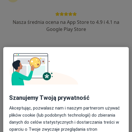
Centrum Medyczne im. Janusza Mierzwy
sp. z o.o.
Nasza średnia ocena na App Store to 4.9 i 4.1 na
·
Więcej
Położnictwo, Interna, Urologia
Google Play Store
940 opinii
Adres 1
Adres 2
Gen De Gaulle'a 49, Tychy
•
Mapa
Brak dostępnych specjalistów z wolnymi terminami w tym centrum medycznym.
Pokaż profil
Szanujemy Twoją prywatność
Akceptując, pozwalasz nam i naszym partnerom używać
plików cookie (lub podobnych technologii) do zbierania
danych do celów statystycznych i dostarczania treści w
oparciu o Twoje zwyczaje przeglądania stron