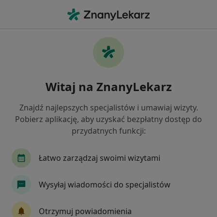
Me
Położnictwo • Tychy, śląskie
Filtry
• 1
Ubezpieczenie
Map
Położnictwo placówki w Tychach
Witaj na ZnanyLekarz
Jak działają wyniki wyszukiwania
Znajdź najlepszych specjalistów i umawiaj wizyty.
Pobierz aplikację, aby uzyskać bezpłatny dostęp do
Wybierz swoje ubezpieczenie
przydatnych funkcji:
Łatwo zarządzaj swoimi wizytami
Wysyłaj wiadomości do specjalistów
Otrzymuj powiadomienia