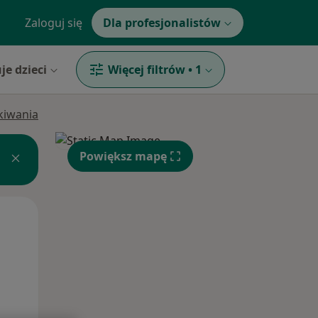
Zaloguj się
Dla profesjonalistów
je dzieci
Więcej filtrów
•
1
ukiwania
Powiększ mapę
Wt,
Śr,
Czw,
11 Sie
12 Sie
13 Sie