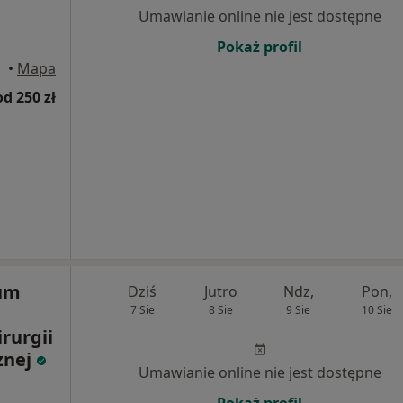
Umawianie online nie jest dostępne
Pokaż profil
•
Mapa
od 250 zł
rum
Dziś
Jutro
Ndz,
Pon,
7 Sie
8 Sie
9 Sie
10 Sie
irurgii
znej
Umawianie online nie jest dostępne