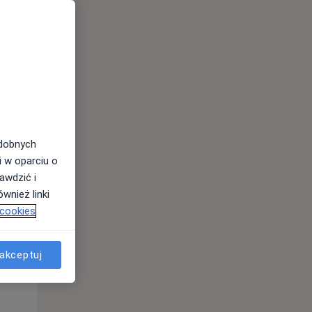
odobnych
i w oparciu o
awdzić i
wnież linki
Wt,
Śr,
Czw,
 cookies
11 Sie
12 Sie
13 Sie
akceptuj