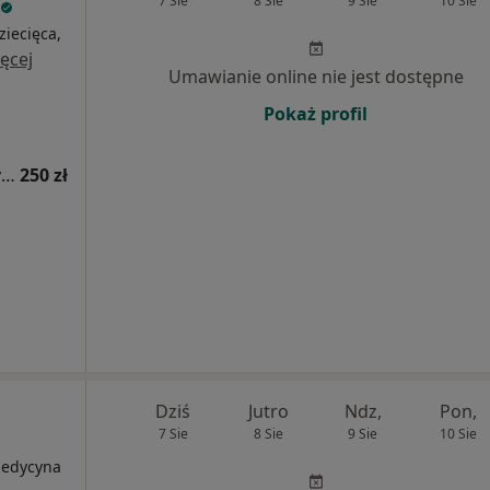
7 Sie
8 Sie
9 Sie
10 Sie
ziecięca,
ęcej
Umawianie online nie jest dostępne
Pokaż profil
Konsultacja alergologiczna (kolejna wizyta)
250 zł
Dziś
Jutro
Ndz,
Pon,
7 Sie
8 Sie
9 Sie
10 Sie
Medycyna