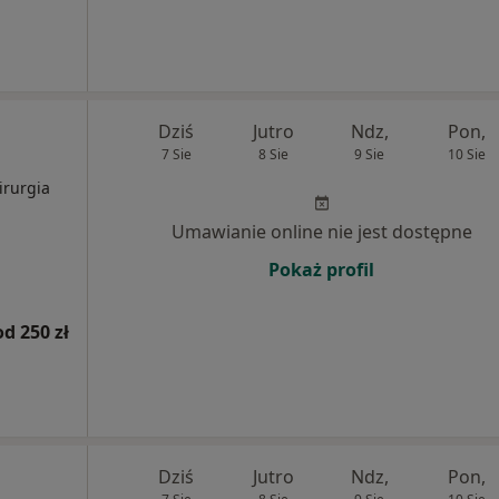
Dziś
Jutro
Ndz,
Pon,
7 Sie
8 Sie
9 Sie
10 Sie
irurgia
Umawianie online nie jest dostępne
Pokaż profil
od 250 zł
Dziś
Jutro
Ndz,
Pon,