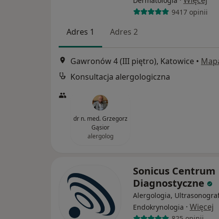
·
Więcej
Dermatologia
9417 opinii
Adres 1
Adres 2
Gawronów 4 (III piętro), Katowice
•
Map
Konsultacja alergologiczna
dr n. med. Grzegorz
Gąsior
alergolog
Sonicus Centrum
Diagnostyczne
Alergologia, Ultrasonograf
·
Więcej
Endokrynologia
825 opinii