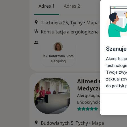
Adres 1
Adres 2
Tischnera 25, Tychy
•
Mapa
Konsultacja alergologiczna
Szanuje
lek. Katarzyna Słota
Akceptując
alergolog
technologii
Twoje zwyc
zaktualizo
Alimed Centrum
do polityk 
Medyczne
Alergologia, Medycyna pra
·
Więcej
Endokrynologia
3165 opinii
Budowlanych 5, Tychy
•
Mapa