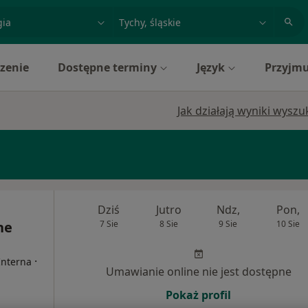
acja, badanie lub nazwisko
miasto lub dzielnica
zenie
Dostępne terminy
Język
Przyjmu
Jak działają wyniki wysz
Dziś
Jutro
Ndz,
Pon,
ne
7 Sie
8 Sie
9 Sie
10 Sie
·
Interna
Umawianie online nie jest dostępne
Pokaż profil