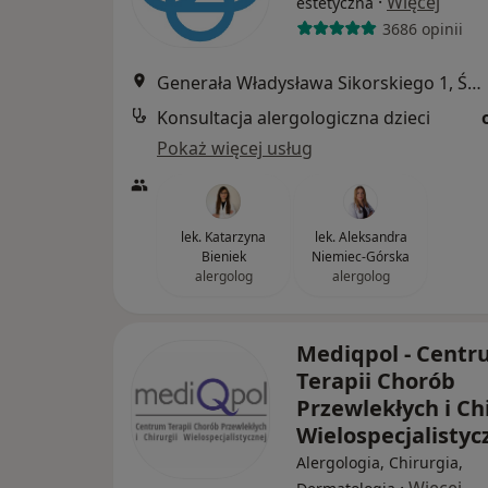
·
Więcej
estetyczna
3686 opinii
Generała Władysława Sikorskiego 1, Świętochłowice
Konsultacja alergologiczna dzieci
Pokaż więcej usług
lek. Katarzyna
lek. Aleksandra
Bieniek
Niemiec-Górska
alergolog
alergolog
Mediqpol - Cent
Terapii Chorób
Przewlekłych i Ch
Wielospecjalistyc
Alergologia, Chirurgia,