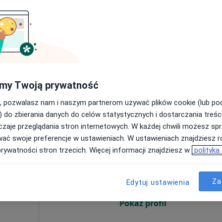
od 230 zł
my Twoją prywatność
, pozwalasz nam i naszym partnerom używać plików cookie (lub p
) do zbierania danych do celów statystycznych i dostarczania treśc
zaje przeglądania stron internetowych. W każdej chwili możesz spr
wać swoje preferencje w ustawieniach. W ustawieniach znajdziesz ró
Dziś
Jutro
Ndz,
Pon,
prywatności stron trzecich. Więcej informacji znajdziesz w
polityka
7 Sie
8 Sie
9 Sie
10 Sie
cy,
Za
Edytuj ustawienia
Umawianie online nie jest dostępne
Pokaż profil