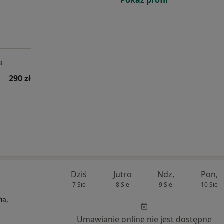
Pokaż profil
a
290 zł
Dziś
Jutro
Ndz,
Pon,
7 Sie
8 Sie
9 Sie
10 Sie
ia,
Umawianie online nie jest dostępne