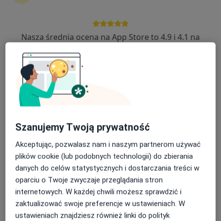
·
Więcej
Położnictwo, Medycyna rodzinna, Endokrynologia
783 opinie
Plac Akademicki 15/6, Bytom
•
Mapa
Nasza średnia ocena na App Store to 4.9 i 4.1 na
Brak dostępnych specjalistów z wolnymi terminami w tym centrum medycznym.
Google Play Store
Pokaż profil
Szanujemy Twoją prywatność
Akceptując, pozwalasz nam i naszym partnerom używać
plików cookie (lub podobnych technologii) do zbierania
danych do celów statystycznych i dostarczania treści w
oparciu o Twoje zwyczaje przeglądania stron
Bezpieczne płatności
internetowych. W każdej chwili możesz sprawdzić i
Centrum Medyczne HugCare
zaktualizować swoje preferencje w ustawieniach. W
·
Więcej
Położnictwo, Medycyna, Neurologia dziecięca
ustawieniach znajdziesz również linki do polityk
100 opinii