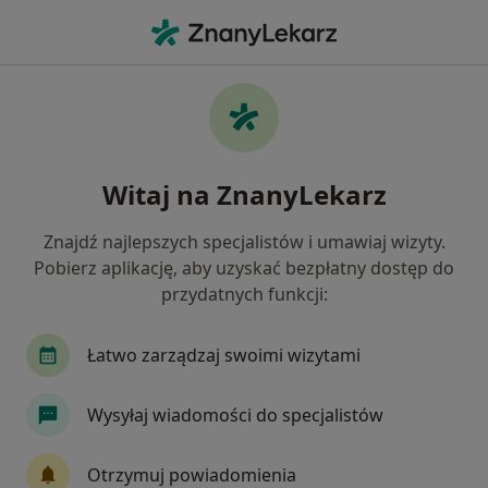
Me
Położnictwo • Piekary Śląskie, śląskie
Filtry
• 1
Mapa
Położnictwo placówki w Piekarach Śląskich
Witaj na ZnanyLekarz
Jak działają wyniki wyszukiwania
Znajdź najlepszych specjalistów i umawiaj wizyty.
Pobierz aplikację, aby uzyskać bezpłatny dostęp do
przydatnych funkcji:
Łatwo zarządzaj swoimi wizytami
Wysyłaj wiadomości do specjalistów
Bezpieczne płatności
Śląski Ośrodek Onkologii Sanivitas
Otrzymuj powiadomienia