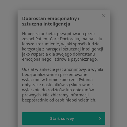
Blog dla pacjentów
Dla profesjonalistów
Dobrostan emocjonalny i
sztuczna inteligencja
Cennik
Dla lekarzy
Niniejsza ankieta, przygotowana przez
zespół Patient Care Doctoralia, ma na celu
Dla placówek medycznych
lepsze zrozumienie, w jaki sposób ludzie
Noa Notes
nowość
korzystają z narzędzi sztucznej inteligencji
Baza wiedzy
jako wsparcia dla swojego dobrostanu
emocjonalnego i zdrowia psychicznego.
Centrum Pomocy dla Specjalisty
Udział w ankiecie jest anonimowy, a wyniki
Kontakt
będą analizowane i prezentowane
ZnanyLekarz - Strona główna
wyłącznie w formie zbiorczej. Pytania
dotyczące nastolatków są skierowane
ZnanyLekarz Sp. z o.o.
wyłącznie do rodziców lub opiekunów
ul. Kolejowa 5/7
prawnych. Nie zbieramy informacji
01-217 Warszawa, Polska
bezpośrednio od osób niepełnoletnich.
NIP: ⁠7010224868
KRS: ⁠0000347997
Start survey
REGON: ⁠142276657