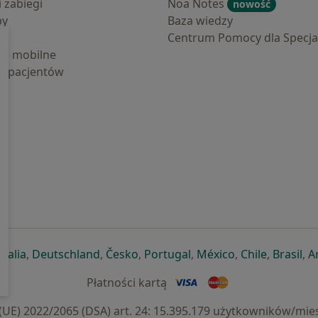
i zabiegi
Noa Notes
nowość
by
Baza wiedzy
Centrum Pomocy dla Specjal
cje mobilne
la pacjentów
ej karcie
ię w nowej karcie
twiera się w nowej karcie
otwiera się w nowej karcie
otwiera się w nowej karcie
otwiera się w nowej karcie
otwiera się w nowej kar
otwiera się w n
otwiera s
otw
Italia
,
Deutschland
,
Česko
,
Portugal
,
México
,
Chile
,
Brasil
,
A
Płatności kartą
) 2022/2065 (DSA) art. 24: 15.395.179 użytkowników/mies