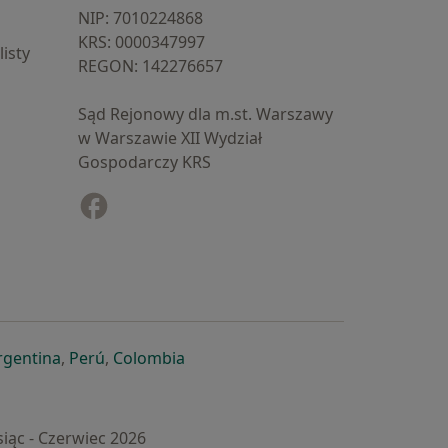
NIP: ⁠7010224868
KRS: ⁠0000347997
isty
REGON: ⁠142276657
Sąd Rejonowy dla m.st. Warszawy
w Warszawie XII Wydział
Gospodarczy KRS
Facebook
otwiera się w nowej karcie
cie
owej karcie
ię w nowej karcie
iera się w nowej karcie
otwiera się w nowej karcie
otwiera się w nowej karcie
otwiera się w nowej karcie
rgentina
,
Perú
,
Colombia
iąc - Czerwiec 2026