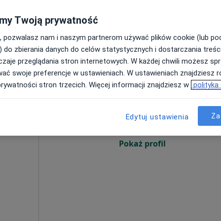
220 zł
my Twoją prywatność
, pozwalasz nam i naszym partnerom używać plików cookie (lub p
) do zbierania danych do celów statystycznych i dostarczania treśc
zaje przeglądania stron internetowych. W każdej chwili możesz spr
wać swoje preferencje w ustawieniach. W ustawieniach znajdziesz ró
ne
Dziś
Jutro
Pon,
Wt,
prywatności stron trzecich. Więcej informacji znajdziesz w
polityka
8 Sie
9 Sie
10 Sie
11 Sie
Za
Edytuj ustawienia
·
ekologia
Umawianie online nie jest dostępne
Pokaż profil