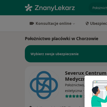
specjaliz
Konsultacje online
Ubezpiec
Położnictwo placówki w Chorzowie
Wybierz swoje ubezpieczenie
Severux Centrum
Medyczne
Położnictwo, Radiologia,
·
Więcej
estetyczna
3688 opinii