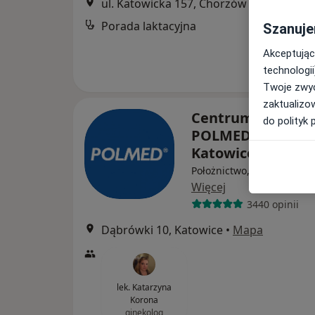
ul. Katowicka 157, Chorzów
•
Mapa
Porada laktacyjna
Szanuje
Akceptując
technologii
Twoje zwyc
zaktualizo
Centrum Medycz
do polityk 
POLMED Oddział
Katowice
Położnictwo, Interna, Gin
Więcej
3440 opinii
Dąbrówki 10, Katowice
•
Mapa
lek. Katarzyna
Korona
ginekolog