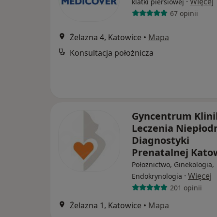
·
Więcej
klatki piersiowej
67 opinii
Żelazna 4, Katowice
•
Mapa
Konsultacja położnicza
Gyncentrum Klini
Leczenia Niepłodn
Diagnostyki
Prenatalnej Kato
Położnictwo, Ginekologia,
·
Więcej
Endokrynologia
201 opinii
Żelazna 1, Katowice
•
Mapa