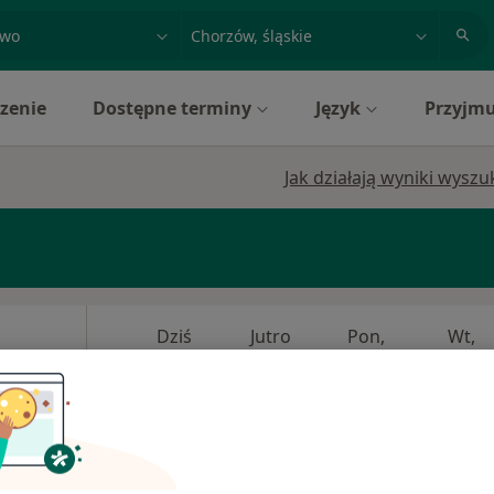
acja, badanie lub nazwisko
miasto lub dzielnica
zenie
Dostępne terminy
Język
Przyjmu
Jak działają wyniki wysz
Dziś
Jutro
Pon,
Wt,
8 Sie
9 Sie
10 Sie
11 Sie
 Medycyna
Umawianie online nie jest dostępne
Pokaż profil