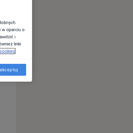
odobnych
i w oparciu o
awdzić i
wnież linki
Śr,
Czw,
Pt,
 cookies
12 Sie
13 Sie
14 Sie
akceptuj