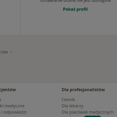
Umawianie online nie jest dostępne
Pokaż profil
rzów
asto
Zmień miasto
cjentów
Dla profesjonalistów
e
Cennik
ki medyczne
Dla lekarzy
a i odpowiedzi
Dla placówek medycznych