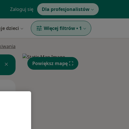
Zaloguj się
Dla profesjonalistów
je dzieci
Więcej filtrów
•
1
ukiwania
Powiększ mapę
Śr,
Czw,
Pt,
12 Sie
13 Sie
14 Sie