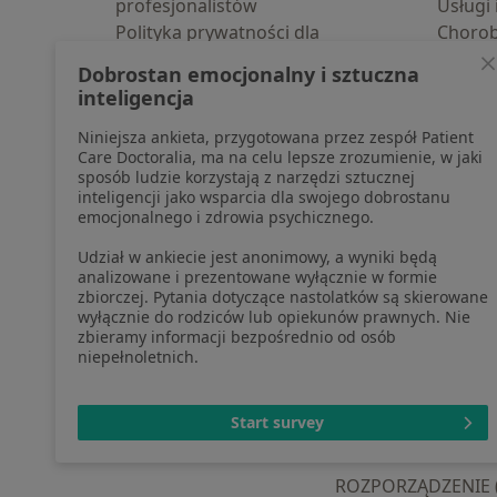
profesjonalistów
Usługi 
Polityka prywatności dla
Choro
profesjonalistów, których dane
Pomoc
Dobrostan emocjonalny i sztuczna
pozyskaliśmy samodzielnie
Aplika
inteligencja
Polityka cookies
Blog d
Niniejsza ankieta, przygotowana przez zespół Patient
Jak działają wyniki wyszukiwania
Care Doctoralia, ma na celu lepsze zrozumienie, w jaki
Dostępność
sposób ludzie korzystają z narzędzi sztucznej
O nas
inteligencji jako wsparcia dla swojego dobrostanu
emocjonalnego i zdrowia psychicznego.
Praca
Rekrutujemy!
Partnerzy
Udział w ankiecie jest anonimowy, a wyniki będą
Centrum prasowe
analizowane i prezentowane wyłącznie w formie
zbiorczej. Pytania dotyczące nastolatków są skierowane
Kontakt
wyłącznie do rodziców lub opiekunów prawnych. Nie
zbieramy informacji bezpośrednio od osób
niepełnoletnich.
otwiera się w now
otwiera s
o
Polska
,
Türkiye
,
España
,
Start survey
ROZPORZĄDZENIE (UE