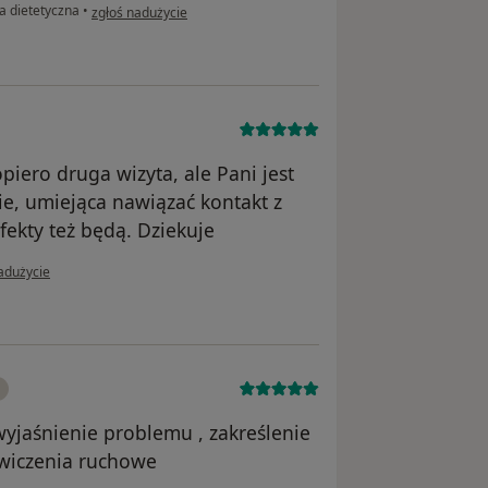
w opinii użytkownika Basia
a dietetyczna
•
zgłoś nadużycie
piero druga wizyta, ale Pani jest
ie, umiejąca nawiązać kontakt z
ekty też będą. Dziekuje
i użytkownika Mama Julki
adużycie
yjaśnienie problemu , zakreślenie
ćwiczenia ruchowe