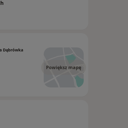
ch
ia Dąbrówka
Powiększ mapę