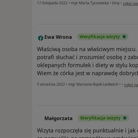
w opinii
17 listopada 2022
•
mgr Marta Tyczewska
•
Inny
•
zgłoś na
Ewa Wrona
Weryfikacja wizyty
E
Właściwą osoba na właściwym miejscu. 
potrafi słuchać i zrozumieć osobę z za
oklepanych formułek i diety w stylu ko
Wiem że córka jest w naprawdę dobryc
w opini
5 września 2022
•
mgr Marzena Rojek-Ledwoch
•
•
zgłoś n
Małgorzata
Weryfikacja wizyty
M
Wizyta rozpoczęła się punktualnie i jak