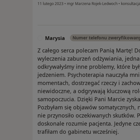
11 lutego 2023
•
mgr Marzena Rojek-Ledwoch
•
konsultacja
Marysia
Numer telefonu zweryfikowan
M
Z całego serca polecam Panią Martę! Do
wyleczenia zaburzeń odżywiania, jedna
odkrywałyśmy inne problemy, które by
jedzeniem. Psychoterapia nauczyła mni
momentach, dostrzegać rzeczy i zachowa
niewidoczne, a odgrywają kluczową ro
samopoczucia. Dzięki Pani Marcie zyska
Pozbyłam się objawów somatycznych, n
nie przynosiło oczekiwanych skutków. P
doskonale rozumie pacjenta. Jedyne cz
trafiłam do gabinetu wcześniej.