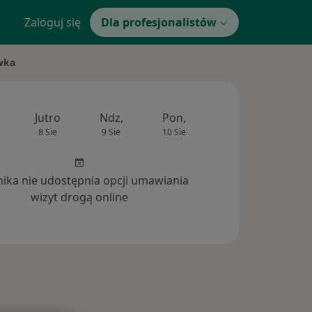
Zaloguj się
Dla profesjonalistów
wka
Jutro
Ndz,
Pon,
Wt,
Śr,
8 Sie
9 Sie
10 Sie
11 Sie
12 Si
inika nie udostępnia opcji umawiania
wizyt drogą online