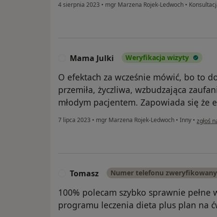
4 sierpnia 2023
•
mgr Marzena Rojek-Ledwoch
•
Konsultacj
Mama Julki
Weryfikacja wizyty
M
O efektach za wcześnie mówić, bo to do
przemiła, życzliwa, wzbudzająca zaufan
młodym pacjentem. Zapowiada się że ef
w opini
7 lipca 2023
•
mgr Marzena Rojek-Ledwoch
•
Inny
•
zgłoś n
Tomasz
Numer telefonu zweryfikowany
T
100% polecam szybko sprawnie pełne w
programu leczenia dieta plus plan na 