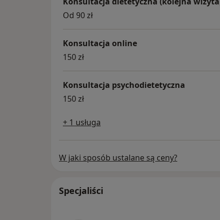
Konsultacja dietetyczna (kolejna wizyta
Od 90 zł
Konsultacja online
150 zł
Konsultacja psychodietetyczna
150 zł
+ 1 usługa
W jaki sposób ustalane są ceny?
Specjaliści