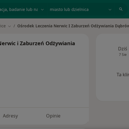
acja, badanie lub nazwisko
miasto lub dzielnica
ice
Ośrodek Leczenia Nerwic I Zaburzeń Odżywiania Dąbró
asto
Zmień miasto
Nerwic i Zaburzeń Odżywiania
Dziś
7 Sie
Ta kl
Adresy
Opinie