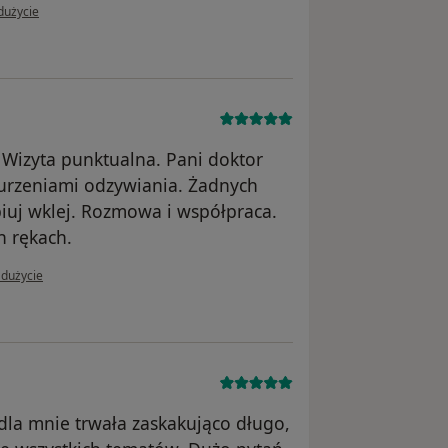
 użytkownika Marysia
dużycie
Wizyta punktualna. Pani doktor
burzeniami odzywiania. Żadnych
piuj wklej. Rozmowa i współpraca.
h rękach.
i użytkownika Ewa Wrona
adużycie
 dla mnie trwała zaskakująco długo,