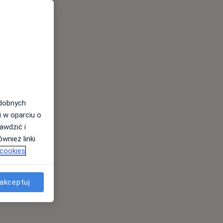
odobnych
i w oparciu o
awdzić i
wnież linki
 cookies
akceptuj