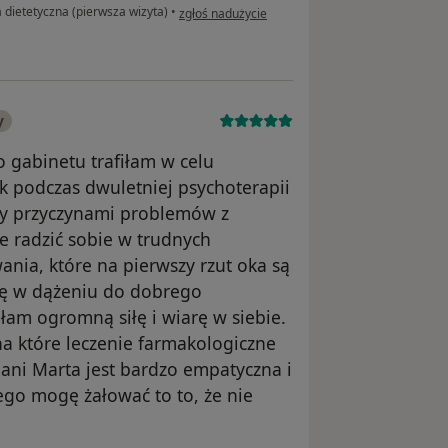
w opinii użytkownika Tomasz
 dietetyczna (pierwsza wizyta)
•
zgłoś nadużycie
y
 gabinetu trafiłam w celu
k podczas dwuletniej psychoterapii
ły przyczynami problemów z
e radzić sobie w trudnych
nia, które na pierwszy rzut oka są
lę w dążeniu do dobrego
łam ogromną siłę i wiarę w siebie.
a które leczenie farmakologiczne
ani Marta jest bardzo empatyczna i
ego mogę żałować to to, że nie