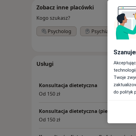
Zobacz inne placówki
Kogo szukasz?
Psycholog
Psychiatra
Szanuje
Akceptując
Usługi
technologii
Twoje zwyc
zaktualizo
Konsultacja dietetyczna
do polityk 
Od 150 zł
Konsultacja dietetyczna (pierwsza wizyt
Od 150 zł