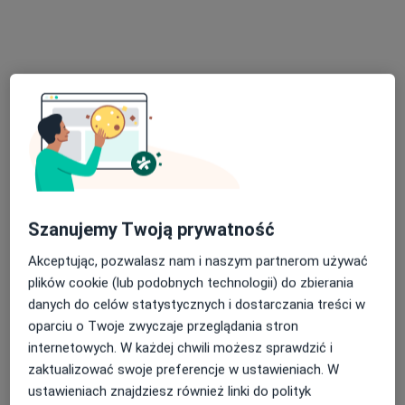
KCM Clinic S.A.
·
Więcej
Okulistyka, Chirurgia, Ortopedia
389 opinii
ul. Bankowa 5-7, Jelenia Góra
•
Mapa
Brak dostępnych specjalistów z wolnymi terminami w tym centrum medycznym.
Pokaż profil
Szanujemy Twoją prywatność
Akceptując, pozwalasz nam i naszym partnerom używać
plików cookie (lub podobnych technologii) do zbierania
danych do celów statystycznych i dostarczania treści w
oparciu o Twoje zwyczaje przeglądania stron
internetowych. W każdej chwili możesz sprawdzić i
IdealnyWzrok
zaktualizować swoje preferencje w ustawieniach. W
Okulistyka, Okulistyka dziecięca
ustawieniach znajdziesz również linki do polityk
90 opinii