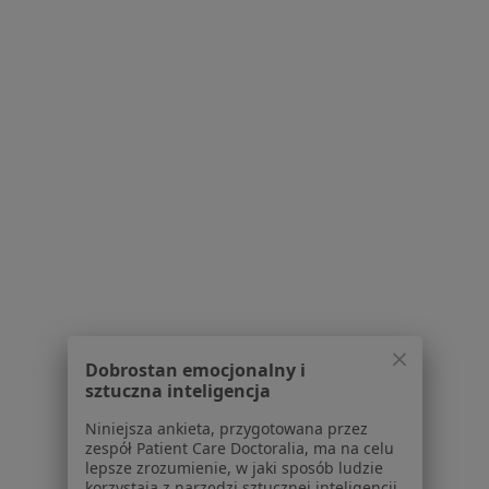
Strona Główna
Placówki
Okulistyka
Zmień miasto
Jelenia Góra
Zmień miasto
Serwis
Regulamin
Polityka prywatności pacjentów
Polityka prywatności profesjonalistów
Polityka prywatności dla profesjonalistów, których
dane pozyskaliśmy samodzielnie
Polityka cookies
Dobrostan emocjonalny i
Jak działają wyniki wyszukiwania
sztuczna inteligencja
Dostępność
Niniejsza ankieta, przygotowana przez
O nas
zespół Patient Care Doctoralia, ma na celu
Praca
Rekrutujemy!
lepsze zrozumienie, w jaki sposób ludzie
Partnerzy
korzystają z narzędzi sztucznej inteligencji