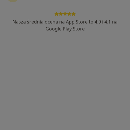
Centrum Medyczne Promed
·
Więcej
Okulistyka, Interna, Neurologia
Nasza średnia ocena na App Store to 4.9 i 4.1 na
435 opinii
Google Play Store
Różyckiego 6, Jelenia Góra
•
Mapa
Konsultacja okulistyczna
260 zł
Brak dostępnych specjalistów z wolnymi terminami w tym centrum medycznym.
Pokaż profil