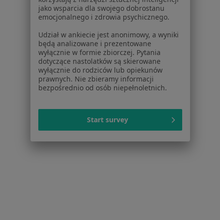
jako wsparcia dla swojego dobrostanu
Centrum prasowe
emocjonalnego i zdrowia psychicznego.
Kontakt
Udział w ankiecie jest anonimowy, a wyniki
Dla pacjentów
będą analizowane i prezentowane
wyłącznie w formie zbiorczej. Pytania
Lekarze
dotyczące nastolatków są skierowane
wyłącznie do rodziców lub opiekunów
Placówki medyczne
prawnych. Nie zbieramy informacji
Pytania i odpowiedzi
bezpośrednio od osób niepełnoletnich.
Usługi i zabiegi
Choroby
Pomoc
Start survey
Aplikacje mobilne
Blog dla pacjentów
Dla profesjonalistów
Cennik
Dla lekarzy
Dla placówek medycznych
Noa Notes
nowość