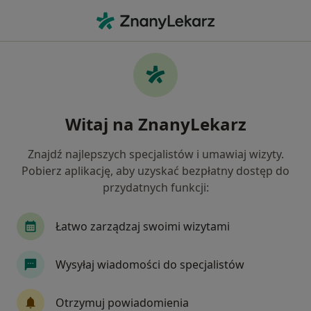
Me
Okulistyka • Jelenia Góra, dolnośląskie
Filtry
• 1
Ubezpieczenie
Map
Okulistyka placówki w Jeleniej Górze
Witaj na ZnanyLekarz
Jak działają wyniki wyszukiwania
Znajdź najlepszych specjalistów i umawiaj wizyty.
Pobierz aplikację, aby uzyskać bezpłatny dostęp do
Wybierz swoje ubezpieczenie
przydatnych funkcji:
Łatwo zarządzaj swoimi wizytami
Wysyłaj wiadomości do specjalistów
Otrzymuj powiadomienia