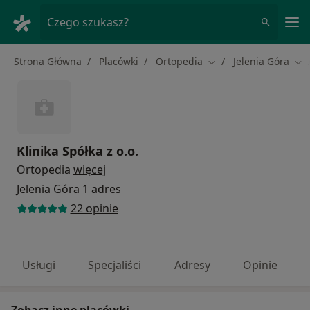
Me
Czego szukasz?
Strona Główna
Placówki
Ortopedia
Jelenia Góra
Zmień miasto
Zmi
Klinika Spółka z o.o.
Ortopedia
więcej
Jelenia Góra
1 adres
22 opinie
Usługi
Specjaliści
Adresy
Opinie
Zobacz inne placówki