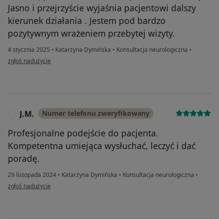
Jasno i przejrzyście wyjaśnia pacjentowi dalszy
kierunek działania . Jestem pod bardzo
pozytywnym wrażeniem przebytej wizyty.
4 stycznia 2025
•
Katarzyna Dymińska
•
Konsultacja neurologiczna
•
w opinii użytkownika D.cz.
zgłoś nadużycie
J.M.
Numer telefonu zweryfikowany
J
Profesjonalne podejście do pacjenta.
Kompetentna umiejąca wysłuchać, leczyć i dać
poradę.
29 listopada 2024
•
Katarzyna Dymińska
•
Konsultacja neurologiczna
•
w opinii użytkownika J.M.
zgłoś nadużycie