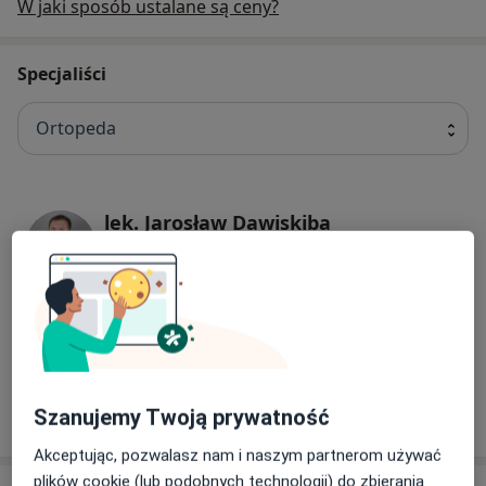
W jaki sposób ustalane są ceny?
Specjaliści
Ortopeda
lek. Jarosław Dawiskiba
Ortopeda
42 opinie
lek. Grzegorz Stępień
Ortopeda, Radiolog, Chirurg
4 opinie
Szanujemy Twoją prywatność
Akceptując, pozwalasz nam i naszym partnerom używać
plików cookie (lub podobnych technologii) do zbierania