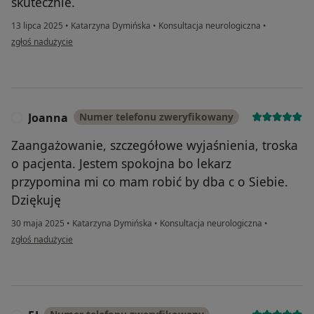
skutecznie.
13 lipca 2025
•
Katarzyna Dymińska
•
Konsultacja neurologiczna
•
w opinii użytkownika Tomasz
zgłoś nadużycie
Joanna
Numer telefonu zweryfikowany
J
Zaangażowanie, szczegółowe wyjaśnienia, troska
o pacjenta. Jestem spokojna bo lekarz
przypomina mi co mam robić by dba c o Siebie.
Dziękuję
30 maja 2025
•
Katarzyna Dymińska
•
Konsultacja neurologiczna
•
w opinii użytkownika Joanna
zgłoś nadużycie