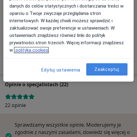
Adres
danych do celów statystycznych i dostarczania treści w
oparciu o Twoje zwyczaje przeglądania stron
internetowych. W każdej chwili możesz sprawdzić i
Powiększ mapę
zaktualizować swoje preferencje w ustawieniach. W
ustawieniach znajdziesz również linki do polityk
prywatności stron trzecich. Więcej informacji znajdziesz
w
polityka cookies
Klinika Spółka z o.o.
Letnia 2, 58-506 Jelenia Góra
Zaakceptuj
Edytuj ustawienia
Opinie o specjalistach (22)
22 opinie
Sprawdzamy wszystkie opinie. Moderujemy je
zgodnie z naszymi zasadami, dowiedz się więcej o