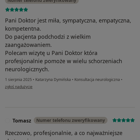
Numer telefonu zweryfikowany
Pani Doktor jest miła, sympatyczna, empatyczna,
kompetentna.
Do pacjenta podchodzi z wielkim
zaangażowaniem.
Polecam wizytę u Pani Doktor która
profesjonalnie pomoże w wielu schorzeniach
neurologicznych.
1 sierpnia 2025
•
Katarzyna Dymińska
•
Konsultacja neurologiczna
•
w opinii użytkownika Marcjanna Podleśna
zgłoś nadużycie
Tomasz
Numer telefonu zweryfikowany
T
Rzeczowo, profesjonalnie, a co najważniejsze