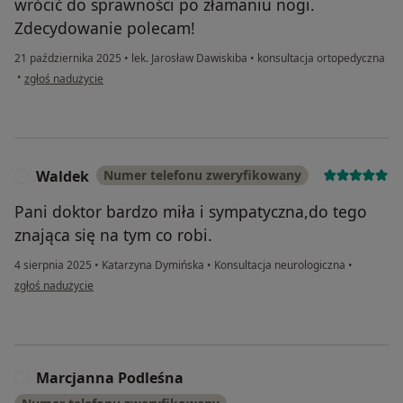
wrócić do sprawności po złamaniu nogi.
Zdecydowanie polecam!
21 października 2025
•
lek. Jarosław Dawiskiba
•
konsultacja ortopedyczna
w opinii użytkownika Katarzyna Witek
•
zgłoś nadużycie
Waldek
Numer telefonu zweryfikowany
W
Pani doktor bardzo miła i sympatyczna,do tego
znająca się na tym co robi.
4 sierpnia 2025
•
Katarzyna Dymińska
•
Konsultacja neurologiczna
•
w opinii użytkownika Waldek
zgłoś nadużycie
Marcjanna Podleśna
M