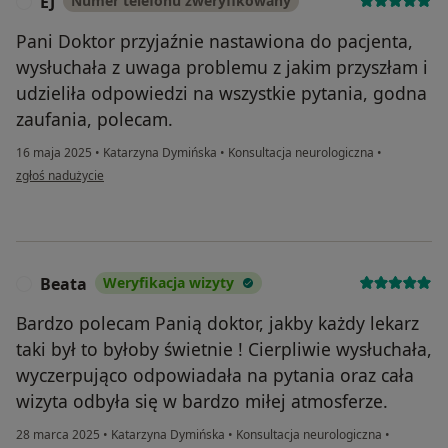
EJ
Numer telefonu zweryfikowany
E
Pani Doktor przyjaźnie nastawiona do pacjenta,
wysłuchała z uwaga problemu z jakim przyszłam i
udzieliła odpowiedzi na wszystkie pytania, godna
zaufania, polecam.
16 maja 2025
•
Katarzyna Dymińska
•
Konsultacja neurologiczna
•
w opinii użytkownika EJ
zgłoś nadużycie
Beata
Weryfikacja wizyty
B
Bardzo polecam Panią doktor, jakby każdy lekarz
taki był to byłoby świetnie ! Cierpliwie wysłuchała,
wyczerpująco odpowiadała na pytania oraz cała
wizyta odbyła się w bardzo miłej atmosferze.
28 marca 2025
•
Katarzyna Dymińska
•
Konsultacja neurologiczna
•