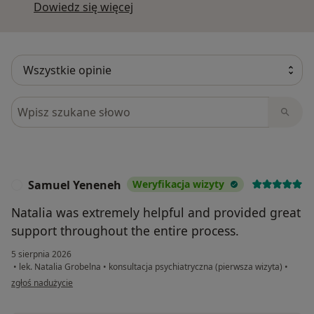
Dowiedz się więcej o opiniach
Dowiedz się więcej
Szukaj w opiniach
Samuel Yeneneh
Weryfikacja wizyty
S
Natalia was extremely helpful and provided great
support throughout the entire process.
5 sierpnia 2026
•
lek. Natalia Grobelna
•
konsultacja psychiatryczna (pierwsza wizyta)
•
w opinii użytkownika Samuel Yeneneh
zgłoś nadużycie