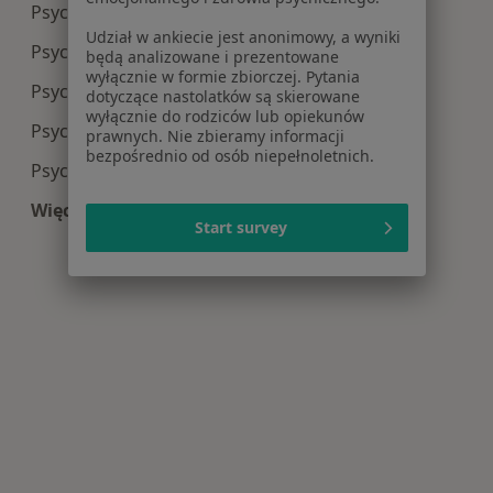
Psychiatria centra medyczne w Kościanie
Udział w ankiecie jest anonimowy, a wyniki
Psychiatria centra medyczne w Gnieznie
będą analizowane i prezentowane
wyłącznie w formie zbiorczej. Pytania
Psychiatria centra medyczne w Swarzędzu
dotyczące nastolatków są skierowane
wyłącznie do rodziców lub opiekunów
Psychiatria centra medyczne w Śremie
prawnych. Nie zbieramy informacji
bezpośrednio od osób niepełnoletnich.
Psychiatria centra medyczne w Wrześni
Więcej (13)
Start survey
Więcej w kategorii: Centra medyczne Psychiatri