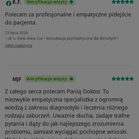
R.F.
Weryfikacja wizyty
R
Polecam za profesjonalne i empatyczne pidejście
do pacjenta.
23 lipca 2026
•
dr n. med. Anna Cur
•
konsultacja psychiatryczna dla dorosłych
•
w opinii użytkownika R.F.
zgłoś nadużycie
MJF
Weryfikacja wizyty
M
Z całego serca polecam Panią Doktor. To
niezwykle empatyczna specjalistka z ogromną
wiedzą z zakresu diagnostyki i leczenia różnego
rodzaju zaburzeń. Uważnie słucha, zadaje trafne
pytania i dąży do jak najlepszego zrozumienia
problemu, zamiast wyciągać pochopne wnioski.