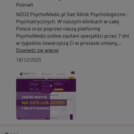
Poznań
NZOZ PsychoMedic.pl Sieć Klinik Psychologiczno -
Psychiatrycznych. W naszych klinikach w całej
Polsce oraz poprzez naszą platformę
PsychoMedic.online zaufani specjaliści przez 7 dni
w tygodniu towarzyszą Ci w procesie zmiany,
wykorzystując
Dowiedz się więcej
nowoczesne metody leczenia trudności
18/12/2025
psychicznych.