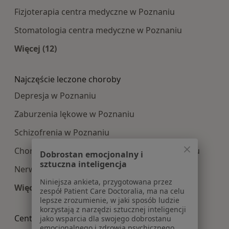
Fizjoterapia centra medyczne w Poznaniu
Stomatologia centra medyczne w Poznaniu
Więcej (12)
Więcej w kategorii: Najpopularniesze centra m
Najczęście leczone choroby
Depresja w Poznaniu
Zaburzenia lękowe w Poznaniu
Schizofrenia w Poznaniu
Choroba afektywna dwubiegunowa w Poznaniu
Dobrostan emocjonalny i
sztuczna inteligencja
Nerwica w Poznaniu
Niniejsza ankieta, przygotowana przez
Więcej (15)
zespół Patient Care Doctoralia, ma na celu
Więcej w kategorii: Najczęście leczone choroby
lepsze zrozumienie, w jaki sposób ludzie
korzystają z narzędzi sztucznej inteligencji
Centra medyczne Psychiatria w pobliżu
jako wsparcia dla swojego dobrostanu
emocjonalnego i zdrowia psychicznego.