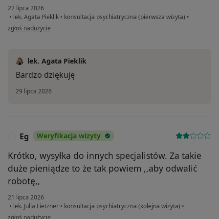
22 lipca 2026
•
lek. Agata Pieklik
•
konsultacja psychiatryczna (pierwsza wizyta)
•
w opinii użytkownika Z
zgłoś nadużycie
lek. Agata Pieklik
Bardzo dziękuję
29 lipca 2026
Eg
Weryfikacja wizyty
E
Krótko, wysyłka do innych specjalistów. Za takie
duże pieniądze to że tak powiem ,,aby odwalić
robotę,,
21 lipca 2026
•
lek. Julia Lietzner
•
konsultacja psychiatryczna (kolejna wizyta)
•
w opinii użytkownika Eg
zgłoś nadużycie