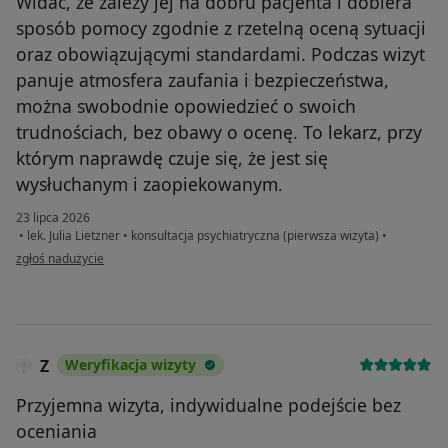
Widać, że zależy jej na dobru pacjenta i dobiera
sposób pomocy zgodnie z rzetelną oceną sytuacji
oraz obowiązującymi standardami. Podczas wizyt
panuje atmosfera zaufania i bezpieczeństwa,
można swobodnie opowiedzieć o swoich
trudnościach, bez obawy o ocenę. To lekarz, przy
którym naprawdę czuje się, że jest się
wysłuchanym i zaopiekowanym.
23 lipca 2026
•
lek. Julia Lietzner
•
konsultacja psychiatryczna (pierwsza wizyta)
•
w opinii użytkownika MJF
zgłoś nadużycie
Z
Weryfikacja wizyty
Przyjemna wizyta, indywidualne podejście bez
oceniania