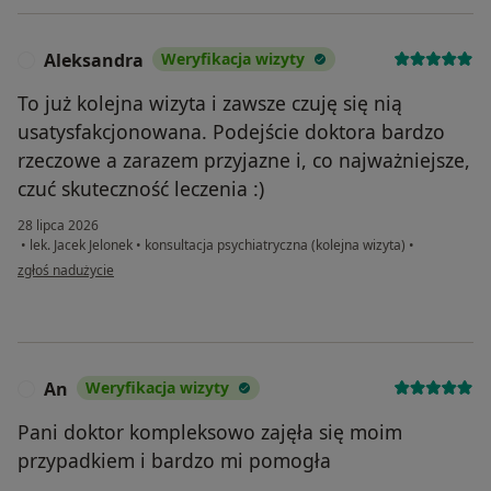
Aleksandra
Weryfikacja wizyty
A
To już kolejna wizyta i zawsze czuję się nią
usatysfakcjonowana. Podejście doktora bardzo
rzeczowe a zarazem przyjazne i, co najważniejsze,
czuć skuteczność leczenia :)
28 lipca 2026
•
lek. Jacek Jelonek
•
konsultacja psychiatryczna (kolejna wizyta)
•
w opinii użytkownika Aleksandra
zgłoś nadużycie
An
Weryfikacja wizyty
A
Pani doktor kompleksowo zajęła się moim
przypadkiem i bardzo mi pomogła