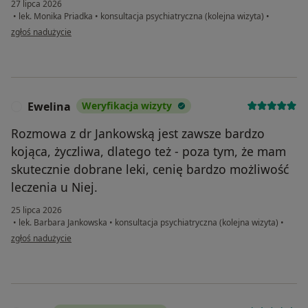
27 lipca 2026
•
lek. Monika Priadka
•
konsultacja psychiatryczna (kolejna wizyta)
•
w opinii użytkownika An
zgłoś nadużycie
Ewelina
Weryfikacja wizyty
E
Rozmowa z dr Jankowską jest zawsze bardzo
kojąca, życzliwa, dlatego też - poza tym, że mam
skutecznie dobrane leki, cenię bardzo możliwość
leczenia u Niej.
25 lipca 2026
•
lek. Barbara Jankowska
•
konsultacja psychiatryczna (kolejna wizyta)
•
w opinii użytkownika Ewelina
zgłoś nadużycie