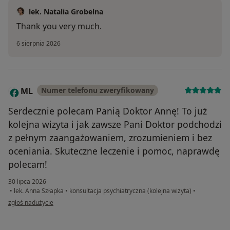
lek. Natalia Grobelna
Thank you very much.
6 sierpnia 2026
ML
Numer telefonu zweryfikowany
M
Serdecznie polecam Panią Doktor Annę! To już
kolejna wizyta i jak zawsze Pani Doktor podchodzi
z pełnym zaangażowaniem, zrozumieniem i bez
oceniania. Skuteczne leczenie i pomoc, naprawdę
polecam!
30 lipca 2026
•
lek. Anna Szłapka
•
konsultacja psychiatryczna (kolejna wizyta)
•
w opinii użytkownika ML
zgłoś nadużycie