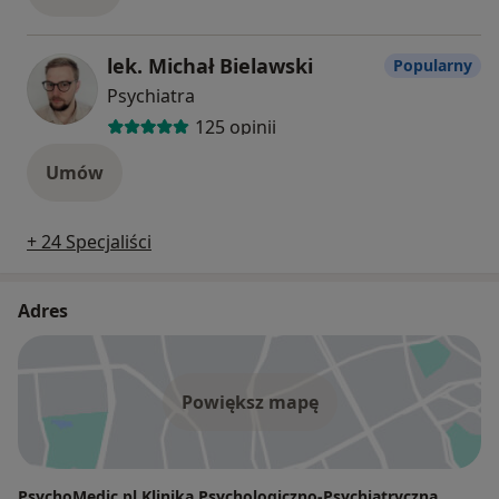
lek. Michał Bielawski
Popularny
Psychiatra
125 opinii
Umów
+ 24 Specjaliści
Adres
Powiększ mapę
PsychoMedic.pl Klinika Psychologiczno-Psychiatryczna