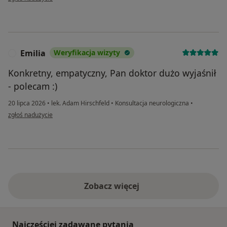
Emilia
Weryfikacja wizyty
E
Konkretny, empatyczny, Pan doktor dużo wyjaśnił
- polecam :)
20 lipca 2026
•
lek. Adam Hirschfeld
•
Konsultacja neurologiczna
•
w opinii użytkownika Emilia
zgłoś nadużycie
Zobacz więcej
Najczęściej zadawane pytania