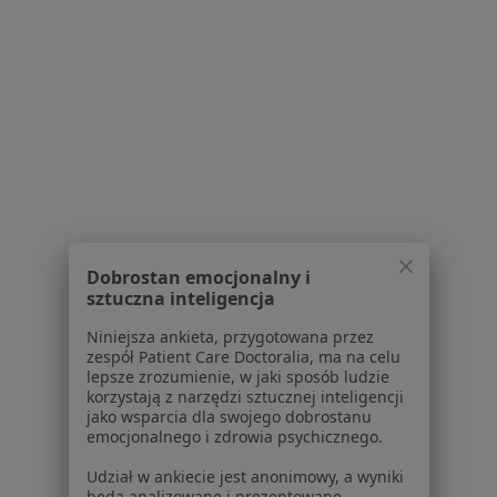
Choroby
Pomoc
Aplikacje mobilne
Blog dla pacjentów
Dla profesjonalistów
Cennik
Dla lekarzy
Dla placówek medycznych
Noa Notes
nowość
Dobrostan emocjonalny i
Baza wiedzy
sztuczna inteligencja
Centrum Pomocy dla Specjalisty
Niniejsza ankieta, przygotowana przez
Kontakt
zespół Patient Care Doctoralia, ma na celu
ZnanyLekarz - Strona główna
lepsze zrozumienie, w jaki sposób ludzie
korzystają z narzędzi sztucznej inteligencji
ZnanyLekarz Sp. z o.o.
jako wsparcia dla swojego dobrostanu
ul. Kolejowa 5/7
emocjonalnego i zdrowia psychicznego.
01-217 Warszawa, Polska
Udział w ankiecie jest anonimowy, a wyniki
będą analizowane i prezentowane