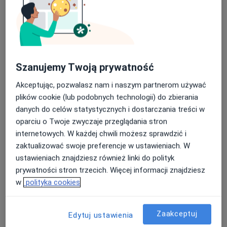
Centrum Medyczne SPORT-REH
·
Więcej
Neurochirurgia, Ortopedia, Dietetyka
Nasza średnia ocena na App Store to 4.9 i 4.1 na
396 opinii
Google Play Store
Święciechowska74, Leszno
•
Mapa
Szanujemy Twoją prywatność
Konsultacja neurochirurgiczna
350 zł
Akceptując, pozwalasz nam i naszym partnerom używać
Brak dostępnych specjalistów z wolnymi terminami w tym centrum medycznym.
plików cookie (lub podobnych technologii) do zbierania
danych do celów statystycznych i dostarczania treści w
Pokaż profil
oparciu o Twoje zwyczaje przeglądania stron
internetowych. W każdej chwili możesz sprawdzić i
zaktualizować swoje preferencje w ustawieniach. W
ustawieniach znajdziesz również linki do polityk
prywatności stron trzecich. Więcej informacji znajdziesz
w
polityka cookies
Zaakceptuj
Edytuj ustawienia