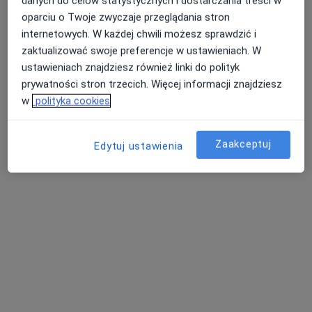
danych do celów statystycznych i dostarczania treści w
·
Więcej
Neurochirurgia, Chirurgia, Ortopedia
oparciu o Twoje zwyczaje przeglądania stron
Adres 1
Adres 2
internetowych. W każdej chwili możesz sprawdzić i
zaktualizować swoje preferencje w ustawieniach. W
ustawieniach znajdziesz również linki do polityk
Narutowicza 24, Inowrocław
•
Mapa
prywatności stron trzecich. Więcej informacji znajdziesz
Brak dostępnych specjalistów z wolnymi terminami w tym centrum medycznym.
w
polityka cookies
Pokaż profil
Zaakceptuj
Edytuj ustawienia
Dostępni specjaliści
Specjaliści znajdują się poza Inowrocław, kujawsko-
pomorskie, w obszarach bliskich Twojemu
wyszukiwaniu.