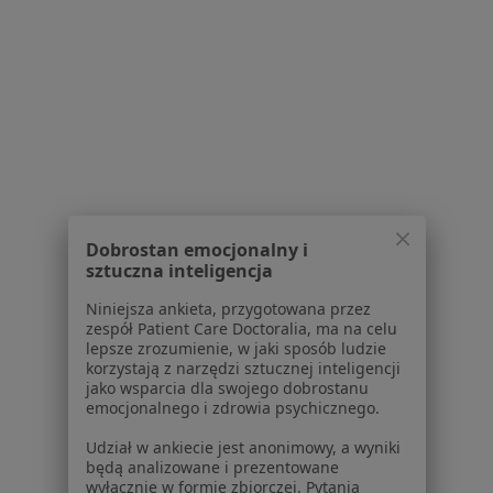
Centrum prasowe
Kontakt
Dla pacjentów
Lekarze
Placówki medyczne
Pytania i odpowiedzi
Usługi i zabiegi
Choroby
Dobrostan emocjonalny i
Pomoc
sztuczna inteligencja
Aplikacje mobilne
Niniejsza ankieta, przygotowana przez
Blog dla pacjentów
zespół Patient Care Doctoralia, ma na celu
lepsze zrozumienie, w jaki sposób ludzie
Dla profesjonalistów
korzystają z narzędzi sztucznej inteligencji
jako wsparcia dla swojego dobrostanu
Cennik
emocjonalnego i zdrowia psychicznego.
Dla lekarzy
Udział w ankiecie jest anonimowy, a wyniki
Dla placówek medycznych
będą analizowane i prezentowane
Noa Notes
nowość
wyłącznie w formie zbiorczej. Pytania