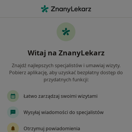
Me
Neurochirurgia • Inowrocław, kujawsko-pomorskie
Filtry
• 1
Mapa
Neurochirurgia placówki w Inowrocławiu
Witaj na ZnanyLekarz
Jak działają wyniki wyszukiwania
Znajdź najlepszych specjalistów i umawiaj wizyty.
Pobierz aplikację, aby uzyskać bezpłatny dostęp do
przydatnych funkcji:
Łatwo zarządzaj swoimi wizytami
Wysyłaj wiadomości do specjalistów
NZOZ Rodzina
·
Więcej
Neurochirurgia, Chirurgia, Chirurgia dziecięca
Otrzymuj powiadomienia