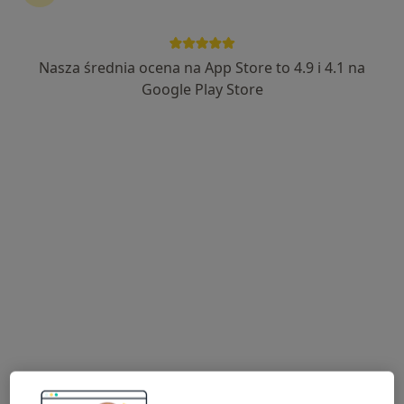
Lekarskie
·
Więcej
Radiologia, Andrologia, Chirurgia
4012 opinii
Nasza średnia ocena na App Store to 4.9 i 4.1 na
Poznańska 235, Inowrocław
•
Mapa
Google Play Store
Brak dostępnych specjalistów z wolnymi terminami w tym centrum medycznym.
Pokaż profil
NZOZ Rodzina
·
Więcej
Radiologia, Chirurgia, Chirurgia dziecięca
3 opinie