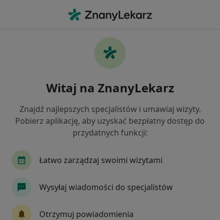
Me
Radiologia • Inowrocław, kujawsko-pomorskie
Filtry
• 1
Mapa
Radiologia placówki w Inowrocławiu
Witaj na ZnanyLekarz
Jak działają wyniki wyszukiwania
Znajdź najlepszych specjalistów i umawiaj wizyty.
Pobierz aplikację, aby uzyskać bezpłatny dostęp do
przydatnych funkcji:
Łatwo zarządzaj swoimi wizytami
Wysyłaj wiadomości do specjalistów
Bezpieczne płatności
Femimental Specjalistyczne Gabinety
Otrzymuj powiadomienia