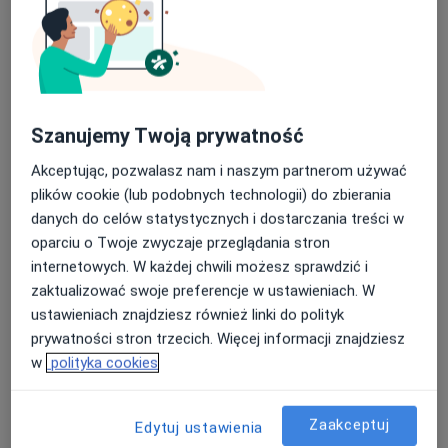
Adres 1
Adres 2
59 Pułku Piechoty 6, Inowrocław
•
Mapa
Brak dostępnych specjalistów z wolnymi terminami w tym centrum medycznym.
Szanujemy Twoją prywatność
Pokaż profil
Akceptując, pozwalasz nam i naszym partnerom używać
plików cookie (lub podobnych technologii) do zbierania
danych do celów statystycznych i dostarczania treści w
oparciu o Twoje zwyczaje przeglądania stron
internetowych. W każdej chwili możesz sprawdzić i
zaktualizować swoje preferencje w ustawieniach. W
ustawieniach znajdziesz również linki do polityk
prywatności stron trzecich. Więcej informacji znajdziesz
w
polityka cookies
NZOZ CENTRUM MEDYCZNE FARMA-MED
Zaakceptuj
Edytuj ustawienia