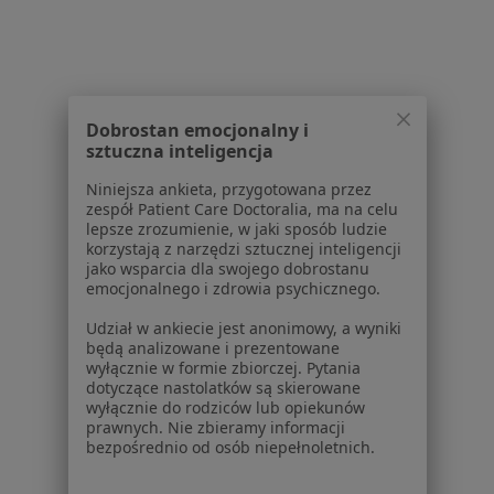
Jak działają wyniki wyszukiwania
Dostępność
O nas
Praca
Rekrutujemy!
Partnerzy
Dobrostan emocjonalny i
Centrum prasowe
sztuczna inteligencja
Kontakt
Niniejsza ankieta, przygotowana przez
zespół Patient Care Doctoralia, ma na celu
Dla pacjentów
lepsze zrozumienie, w jaki sposób ludzie
korzystają z narzędzi sztucznej inteligencji
Lekarze
jako wsparcia dla swojego dobrostanu
Placówki medyczne
emocjonalnego i zdrowia psychicznego.
Pytania i odpowiedzi
Udział w ankiecie jest anonimowy, a wyniki
Usługi i zabiegi
będą analizowane i prezentowane
Choroby
wyłącznie w formie zbiorczej. Pytania
Pomoc
dotyczące nastolatków są skierowane
wyłącznie do rodziców lub opiekunów
Aplikacje mobilne
prawnych. Nie zbieramy informacji
Blog dla pacjentów
bezpośrednio od osób niepełnoletnich.
Dla profesjonalistów