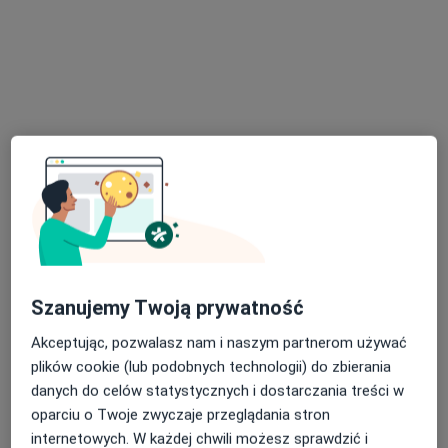
Brak dostępnych specjalistów z wolnymi terminami w tym centrum medycznym.
Pokaż profil
Bezpieczne płatności
Przychodnia Dziecięca Med4Kids
Szanujemy Twoją prywatność
·
Więcej
Nefrologia, Pediatria, Chirurgia
Akceptując, pozwalasz nam i naszym partnerom używać
45 opinii
plików cookie (lub podobnych technologii) do zbierania
danych do celów statystycznych i dostarczania treści w
Krzywa 6, Katowice
•
Mapa
oparciu o Twoje zwyczaje przeglądania stron
Konsultacja nefrologiczna dzieci
310 zł
internetowych. W każdej chwili możesz sprawdzić i