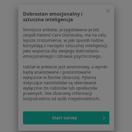
6 opinii
Dobrostan emocjonalny i
Józefowska 119, Katowice
•
Mapa
sztuczna inteligencja
Brak dostępnych specjalistów z wolnymi terminami w tym centrum medycznym.
Niniejsza ankieta, przygotowana przez
zespół Patient Care Doctoralia, ma na celu
Pokaż profil
lepsze zrozumienie, w jaki sposób ludzie
korzystają z narzędzi sztucznej inteligencji
jako wsparcia dla swojego dobrostanu
emocjonalnego i zdrowia psychicznego.
Udział w ankiecie jest anonimowy, a wyniki
Strona Główna
Placówki
Nefrologia
Bytom
Zmień miasto
Zmień mi
będą analizowane i prezentowane
wyłącznie w formie zbiorczej. Pytania
dotyczące nastolatków są skierowane
wyłącznie do rodziców lub opiekunów
prawnych. Nie zbieramy informacji
bezpośrednio od osób niepełnoletnich.
Serwis
Start survey
Regulamin
Polityka prywatności pacjentów