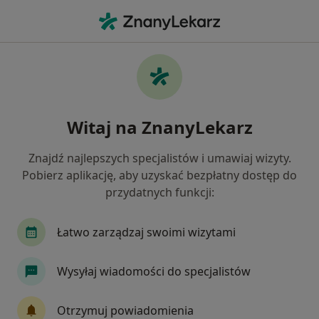
Me
Nefrologia • Bytom, Polska
Filtry
• 1
Ubezpieczenie
Map
Nefrologia placówki w Bytomiu
Witaj na ZnanyLekarz
Jak działają wyniki wyszukiwania
Znajdź najlepszych specjalistów i umawiaj wizyty.
Pobierz aplikację, aby uzyskać bezpłatny dostęp do
Wybierz swoje ubezpieczenie
przydatnych funkcji:
Łatwo zarządzaj swoimi wizytami
Wysyłaj wiadomości do specjalistów
Otrzymuj powiadomienia