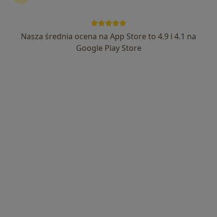
Centrum Medyczne Hipokrates Zabrze
·
Więcej
Nefrologia, Medycyna rodzinna, Pediatria
Nasza średnia ocena na App Store to 4.9 i 4.1 na
316 opinii
Google Play Store
ul. Reymonta 42, Zabrze
•
Mapa
Konsultacja nefrologiczna (kolejna wizyta)
250 zł
Pokaż więcej usług
Brak dostępnych specjalistów z wolnymi terminami w tym centrum medycznym.
Pokaż profil
Dostępni specjaliści
Specjaliści znajdują się poza Bytom, Polska, w
obszarach bliskich Twojemu wyszukiwaniu.