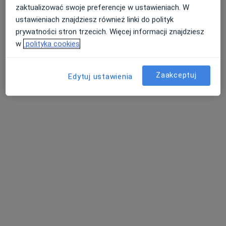
Pokaż więcej usług
zaktualizować swoje preferencje w ustawieniach. W
Brak dostępnych specjalistów z wolnymi terminami w tym centrum medycznym.
ustawieniach znajdziesz również linki do polityk
prywatności stron trzecich. Więcej informacji znajdziesz
Pokaż profil
w
polityka cookies
Zaakceptuj
Edytuj ustawienia
Centrum Medyczne MEDICOVER
GRANICZNA
·
Więcej
Nefrologia, Dermatologia, Gastrologia
190 opinii
Graniczna 54, Katowice
•
Mapa