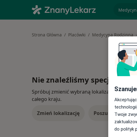
specjaliz
Strona Główna
Placówki
Medycyna Rodzinna
Nie znaleźliśmy specjalistów
Szanuje
Spróbuj zmienić wybraną lokalizację lub wypró
całego kraju.
Akceptując
technologii
Zmień lokalizację
Poszukaj konsulta
Twoje zwyc
zaktualizo
do polityk 