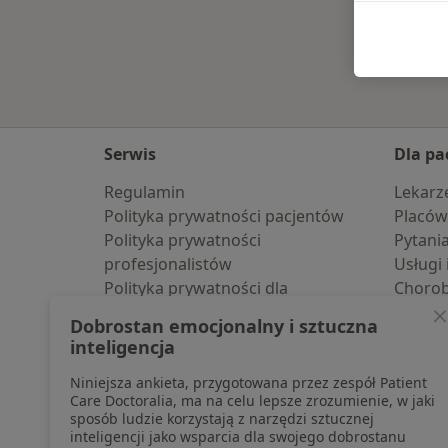
Serwis
Dla pa
Regulamin
Lekarz
Polityka prywatności pacjentów
Placów
Polityka prywatności
Pytani
profesjonalistów
Usługi 
Polityka prywatności dla
Choro
profesjonalistów, których dane
Pomoc
Dobrostan emocjonalny i sztuczna
pozyskaliśmy samodzielnie
Aplika
inteligencja
Polityka cookies
Blog d
Niniejsza ankieta, przygotowana przez zespół Patient
Jak działają wyniki wyszukiwania
Care Doctoralia, ma na celu lepsze zrozumienie, w jaki
Dostępność
sposób ludzie korzystają z narzędzi sztucznej
O nas
inteligencji jako wsparcia dla swojego dobrostanu