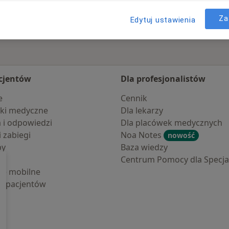
Za
Edytuj ustawienia
cjentów
Dla profesjonalistów
e
Cennik
ki medyczne
Dla lekarzy
a i odpowiedzi
Dla placówek medycznych
i zabiegi
Noa Notes
nowość
by
Baza wiedzy
Centrum Pomocy dla Specjal
cje mobilne
la pacjentów