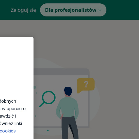
Zaloguj się
Dla profesjonalistów
odobnych
i w oparciu o
awdzić i
wnież linki
 cookies