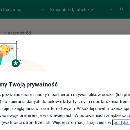
acja, badanie lub nazwisko
miasto lub dzielnica
Krasnobród
Zmień miasto
 spełniających podane kryteria
my Twoją prywatność
buj konsultacje online ze specjalistami z
, pozwalasz nam i naszym partnerom używać plików cookie (lub p
) do zbierania danych do celów statystycznych i dostarczania treśc
cji online
zaje przeglądania stron internetowych. W każdej chwili możesz spr
wać swoje preferencje w ustawieniach. W ustawieniach znajdziesz ró
prywatności stron trzecich. Więcej informacji znajdziesz w
polityka