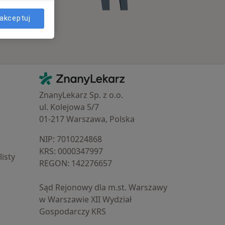
akceptuj
Kontakt
ZnanyLekarz - Strona główna
ZnanyLekarz Sp. z o.o.
ul. Kolejowa 5/7
01-217 Warszawa, Polska
NIP: ⁠7010224868
KRS: ⁠0000347997
isty
REGON: ⁠142276657
Sąd Rejonowy dla m.st. Warszawy
w Warszawie XII Wydział
Gospodarczy KRS