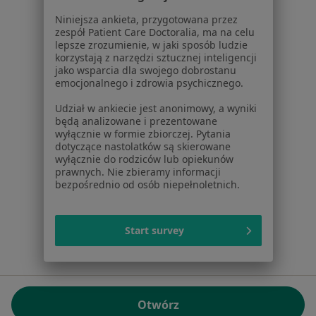
01-217 Warszawa, Polska
Niniejsza ankieta, przygotowana przez
zespół Patient Care Doctoralia, ma na celu
NIP: ⁠7010224868
lepsze zrozumienie, w jaki sposób ludzie
KRS: ⁠0000347997
korzystają z narzędzi sztucznej inteligencji
REGON: ⁠142276657
jako wsparcia dla swojego dobrostanu
emocjonalnego i zdrowia psychicznego.
Sąd Rejonowy dla m.st. Warszawy w Warszawie XII
Udział w ankiecie jest anonimowy, a wyniki
Wydział Gospodarczy KRS
będą analizowane i prezentowane
wyłącznie w formie zbiorczej. Pytania
Facebook
otwiera się w nowej karcie
dotyczące nastolatków są skierowane
wyłącznie do rodziców lub opiekunów
prawnych. Nie zbieramy informacji
bezpośrednio od osób niepełnoletnich.
otwiera się w nowej karcie
otwiera się w nowej karcie
otwiera się w nowej karcie
otwiera się w nowej karci
otwiera się
otwi
Polska
,
Türkiye
,
España
,
Italia
,
Deutschland
,
Česko
,
otwiera się w nowej karcie
otwiera się w nowej karcie
otwiera się w nowej karcie
otwiera się w nowej kar
otwiera się 
otwier
Portugal
,
México
,
Chile
,
Brasil
,
Argentina
,
Perú
,
Start survey
otwiera się w nowej karc
Colombia
Płatności kartą
ROZPORZĄDZENIE (UE) 2022/2065 (DSA) art. 24:
Otwórz