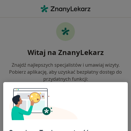
Me
Medycyna Rodzinna • Brzesko, małopolskie
Strona Główna
Placówki
Medycyna Rodzinna
Zmień miast
Brzesko
Witaj na ZnanyLekarz
Znajdź najlepszych specjalistów i umawiaj wizyty.
Pobierz aplikację, aby uzyskać bezpłatny dostęp do
przydatnych funkcji:
Łatwo zarządzaj swoimi wizytami
Wysyłaj wiadomości do specjalistów
Otrzymuj powiadomienia