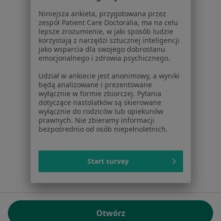
01-217 Warszawa, Polska
Niniejsza ankieta, przygotowana przez
zespół Patient Care Doctoralia, ma na celu
NIP: ⁠7010224868
lepsze zrozumienie, w jaki sposób ludzie
KRS: ⁠0000347997
korzystają z narzędzi sztucznej inteligencji
REGON: ⁠142276657
jako wsparcia dla swojego dobrostanu
emocjonalnego i zdrowia psychicznego.
Sąd Rejonowy dla m.st. Warszawy w Warszawie XII
Udział w ankiecie jest anonimowy, a wyniki
Wydział Gospodarczy KRS
będą analizowane i prezentowane
wyłącznie w formie zbiorczej. Pytania
Facebook
otwiera się w nowej karcie
dotyczące nastolatków są skierowane
wyłącznie do rodziców lub opiekunów
prawnych. Nie zbieramy informacji
bezpośrednio od osób niepełnoletnich.
otwiera się w nowej karcie
otwiera się w nowej karcie
otwiera się w nowej karcie
otwiera się w nowej karci
otwiera się
otwi
Polska
,
Türkiye
,
España
,
Italia
,
Deutschland
,
Česko
,
otwiera się w nowej karcie
otwiera się w nowej karcie
otwiera się w nowej karcie
otwiera się w nowej kar
otwiera się 
otwier
Portugal
,
México
,
Chile
,
Brasil
,
Argentina
,
Perú
,
Start survey
otwiera się w nowej karc
Colombia
Płatności kartą
ROZPORZĄDZENIE (UE) 2022/2065 (DSA) art. 24:
Otwórz