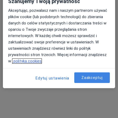
Szanujemy Twoją prywatność
Akceptując, pozwalasz nam i naszym partnerom używać
plików cookie (lub podobnych technologii) do zbierania
Nasza średnia ocena na App Store to 4.9 i 4.1 na
danych do celów statystycznych i dostarczania treści w
Nie znaleźliśmy specjalistów spełniających
Google Play Store
oparciu o Twoje zwyczaje przeglądania stron
podane kryteria
internetowych. W każdej chwili możesz sprawdzić i
zaktualizować swoje preferencje w ustawieniach. W
Spróbuj zmienić wybraną lokalizację lub wypróbuj
ustawieniach znajdziesz również linki do polityk
konsultacje online ze specjalistami z całego kraju.
prywatności stron trzecich. Więcej informacji znajdziesz
w
polityka cookies
Zmień lokalizację
Zaakceptuj
Poszukaj konsultacji online
Edytuj ustawienia