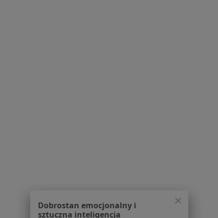
Pytania i odpowiedzi
Usługi i zabiegi
Choroby
Pomoc
Aplikacje mobilne
Blog dla pacjentów
Dla profesjonalistów
Cennik
Dla lekarzy
Dla placówek medycznych
Noa Notes
nowość
Baza wiedzy
Centrum Pomocy dla Specjalisty
Kontakt
ZnanyLekarz - Strona główna
ZnanyLekarz Sp. z o.o.
Dobrostan emocjonalny i
ul. Kolejowa 5/7
sztuczna inteligencja