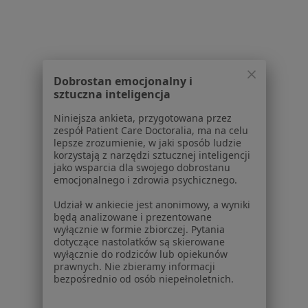
Polityka prywatności dla profesjonalistów, których
dane pozyskaliśmy samodzielnie
Polityka cookies
Jak działają wyniki wyszukiwania
Dostępność
Dobrostan emocjonalny i
sztuczna inteligencja
O nas
Praca
Rekrutujemy!
Niniejsza ankieta, przygotowana przez
Partnerzy
zespół Patient Care Doctoralia, ma na celu
lepsze zrozumienie, w jaki sposób ludzie
Centrum prasowe
korzystają z narzędzi sztucznej inteligencji
Kontakt
jako wsparcia dla swojego dobrostanu
emocjonalnego i zdrowia psychicznego.
Dla pacjentów
Udział w ankiecie jest anonimowy, a wyniki
Lekarze
będą analizowane i prezentowane
Placówki medyczne
wyłącznie w formie zbiorczej. Pytania
dotyczące nastolatków są skierowane
Pytania i odpowiedzi
wyłącznie do rodziców lub opiekunów
Usługi i zabiegi
prawnych. Nie zbieramy informacji
Choroby
bezpośrednio od osób niepełnoletnich.
Pomoc