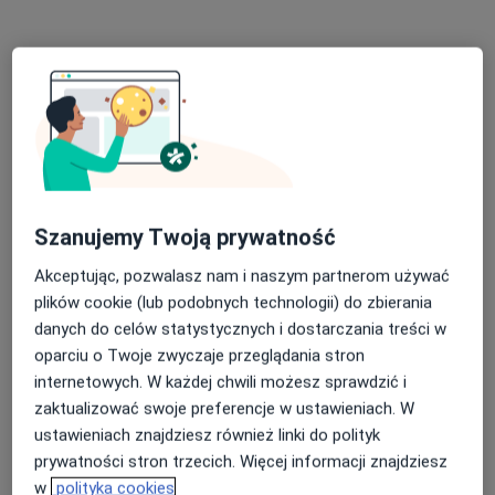
·
Więcej
Medycyna pracy, Medycyna rodzinna, Chirurgia
Sieradzka 59, Błaszki
•
Mapa
Brak dostępnych specjalistów z wolnymi terminami w tym centrum medycznym.
Pokaż profil
Szanujemy Twoją prywatność
Akceptując, pozwalasz nam i naszym partnerom używać
plików cookie (lub podobnych technologii) do zbierania
danych do celów statystycznych i dostarczania treści w
oparciu o Twoje zwyczaje przeglądania stron
internetowych. W każdej chwili możesz sprawdzić i
Euromed Przychodnia Stomatologiczno -
zaktualizować swoje preferencje w ustawieniach. W
Lekarska
ustawieniach znajdziesz również linki do polityk
·
Więcej
Medycyna pracy, Stomatologia, Neurologia
prywatności stron trzecich. Więcej informacji znajdziesz
5 opinii
w
polityka cookies