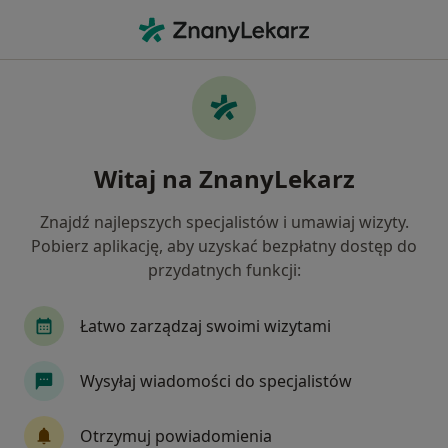
Me
Medycyna Pracy • Sieradz, łódzkie
Filtry
• 1
Ubezpieczenie
Map
Medycyna pracy placówki w Sieradzu
Witaj na ZnanyLekarz
Jak działają wyniki wyszukiwania
Znajdź najlepszych specjalistów i umawiaj wizyty.
Pobierz aplikację, aby uzyskać bezpłatny dostęp do
Wybierz swoje ubezpieczenie
przydatnych funkcji:
Łatwo zarządzaj swoimi wizytami
Wysyłaj wiadomości do specjalistów
Otrzymuj powiadomienia