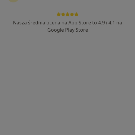
ALLMEDICA
·
Więcej
Medycyna pracy, Pediatria, Interna
Nasza średnia ocena na App Store to 4.9 i 4.1 na
630 opinii
Google Play Store
ks. Jerzego Popiełuszki 2, Sieradz
•
Mapa
Brak dostępnych specjalistów z wolnymi terminami w tym centrum medycznym.
Pokaż profil
Przychodnia Renata Musielska, Anna
Pietrucha, Renata Tokarek