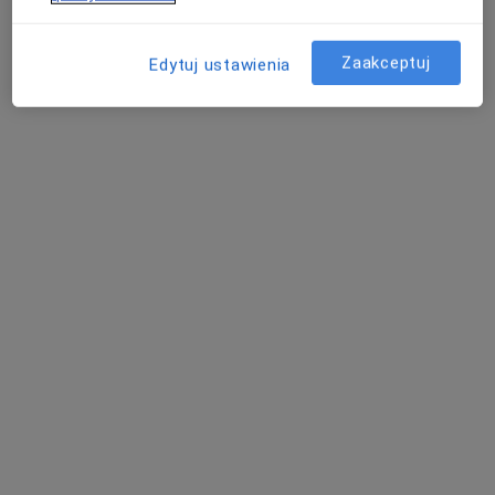
Łaska 23, Zduńska Wola
•
Mapa
Brak dostępnych specjalistów z wolnymi terminami w tym centrum medycznym.
Zaakceptuj
Edytuj ustawienia
Pokaż profil
Zespół Poradni Zdrowie w Sieradzu
·
Więcej
Medycyna pracy, Pediatria, Chirurgia
67 opinii
Aleja Pokoju 7, Sieradz
•
Mapa
Brak dostępnych specjalistów z wolnymi terminami w tym centrum medycznym.