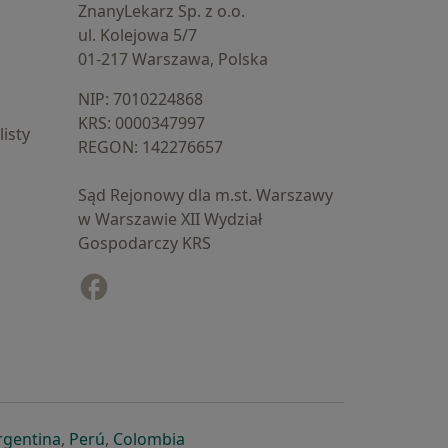
ZnanyLekarz Sp. z o.o.
ul. Kolejowa 5/7
01-217 Warszawa, Polska
NIP: ⁠7010224868
KRS: ⁠0000347997
isty
REGON: ⁠142276657
Sąd Rejonowy dla m.st. Warszawy
w Warszawie XII Wydział
Gospodarczy KRS
Facebook
otwiera się w nowej karcie
cie
owej karcie
ię w nowej karcie
iera się w nowej karcie
otwiera się w nowej karcie
otwiera się w nowej karcie
otwiera się w nowej karcie
rgentina
,
Perú
,
Colombia