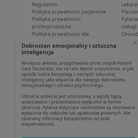
Regulamin
Lekarz
Polityka prywatności pacjentów
Placów
Polityka prywatności
Pytani
profesjonalistów
Usługi 
Polityka prywatności dla
Choro
profesjonalistów, których dane
Pomoc
Dobrostan emocjonalny i sztuczna
pozyskaliśmy samodzielnie
Aplika
inteligencja
Polityka cookies
Blog d
Niniejsza ankieta, przygotowana przez zespół Patient
Jak działają wyniki wyszukiwania
Care Doctoralia, ma na celu lepsze zrozumienie, w jaki
Dostępność
sposób ludzie korzystają z narzędzi sztucznej
O nas
inteligencji jako wsparcia dla swojego dobrostanu
emocjonalnego i zdrowia psychicznego.
Praca
Rekrutujemy!
Partnerzy
Udział w ankiecie jest anonimowy, a wyniki będą
Centrum prasowe
analizowane i prezentowane wyłącznie w formie
zbiorczej. Pytania dotyczące nastolatków są skierowane
Kontakt
wyłącznie do rodziców lub opiekunów prawnych. Nie
zbieramy informacji bezpośrednio od osób
niepełnoletnich.
otwiera się w now
otwiera s
o
Polska
,
Türkiye
,
España
,