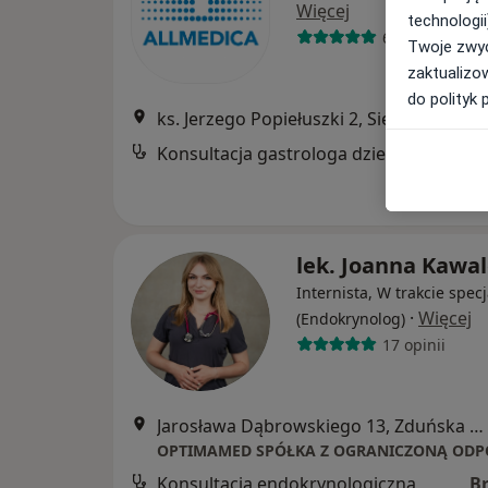
Więcej
technologii
630 opinii
Twoje zwyc
zaktualizo
do polityk 
ks. Jerzego Popiełuszki 2, Sieradz
•
Map
Konsultacja gastrologa dziecięcego
lek. Joanna Kawa
Internista, W trakcie specj
·
Więcej
(Endokrynolog)
17 opinii
Jarosława Dąbrowskiego 13, Zduńska Wola
Konsultacja endokrynologiczna
B