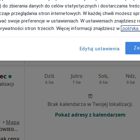
) do zbierania danych do celów statystycznych i dostarczania treśc
zaje przeglądania stron internetowych. W każdej chwili możesz spr
Umawianie online nie jest dostępne
wać swoje preferencje w ustawieniach. W ustawieniach znajdziesz ró
Pokaż profil
prywatności stron trzecich. Więcej informacji znajdziesz w
polityka
a
Za
Edytuj ustawienia
lec
Dziś
Jutro
Sob,
Ndz,
6 Sie
7 Sie
8 Sie
9 Sie
alizacji
Brak kalendarza w Twojej lokalizacji.
Pokaż adresy z kalendarzem
•
Mapa
OPTIMAMED SPÓŁKA Z OGRANICZONĄ ODPOWIEDZIALNOŚCIĄ
rak ceny