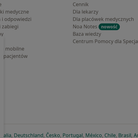
e
Cennik
ki medyczne
Dla lekarzy
a i odpowiedzi
Dla placówek medycznych
i zabiegi
Noa Notes
nowość
by
Baza wiedzy
Centrum Pomocy dla Specjal
cje mobilne
la pacjentów
ej karcie
ię w nowej karcie
twiera się w nowej karcie
otwiera się w nowej karcie
otwiera się w nowej karcie
otwiera się w nowej karcie
otwiera się w nowej kar
otwiera się w n
otwiera s
otw
Italia
,
Deutschland
,
Česko
,
Portugal
,
México
,
Chile
,
Brasil
,
A