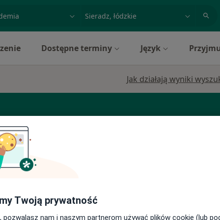
acja, badanie lub nazwisko
miasto lub dzielnica
zenie
Dostępne terminy
Język
Przyjmu
Jak działają wyniki wysz
rgolog
Chirurg
Dermatolog
my Twoją prywatność
Dziś
Jutro
Sob,
Ndz,
6 Sie
7 Sie
8 Sie
9 Sie
·
logia
, pozwalasz nam i naszym partnerom używać plików cookie (lub p