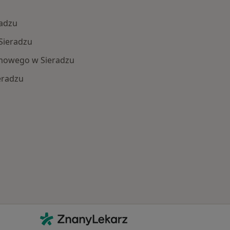
radzu
Sieradzu
mowego w Sieradzu
eradzu
Schorzenia w Sieradzu
Kontakt
ZnanyLekarz - Strona główna