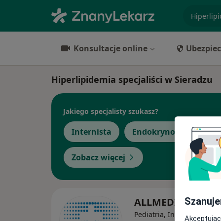
specjaliz
Konsultacje online
Ubezpiec
Hiperlipidemia specjaliści w Sieradzu
Jakiego specjalisty szukasz?
Internista
Endokrynolog
Ale
Zobacz więcej
Szanuje
ALLMEDICA
Pediatria, Interna, Gineko
Akceptując