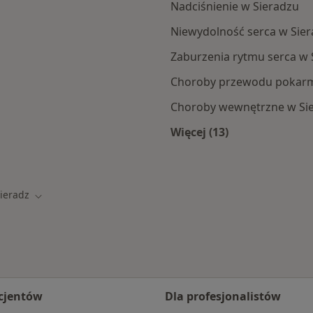
Nadciśnienie w Sieradzu
Niewydolność serca w Sie
Zaburzenia rytmu serca w 
Choroby przewodu pokar
Choroby wewnętrzne w Si
Więcej (13)
Więcej w kategorii: 
ieradz
 miasto
Zmień miasto
cjentów
Dla profesjonalistów