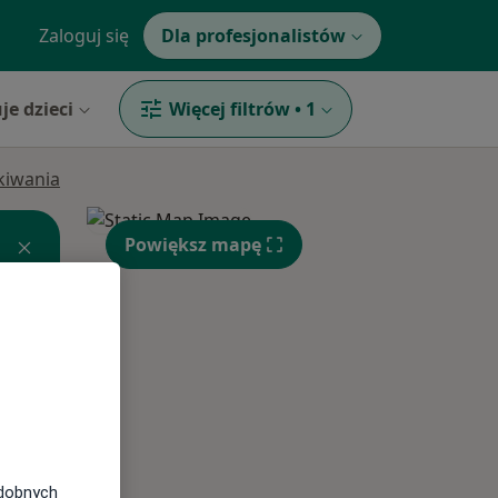
Zaloguj się
Dla profesjonalistów
je dzieci
Więcej filtrów
•
1
ukiwania
Powiększ mapę
Pon,
Wt,
Śr,
10 Sie
11 Sie
12 Sie
odobnych