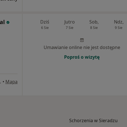
al
Dziś
Jutro
Sob,
Ndz,
6 Sie
7 Sie
8 Sie
9 Sie
Umawianie online nie jest dostępne
Poproś o wizytę
j 27a, Sieradz
•
Mapa
Schorzenia w Sieradzu