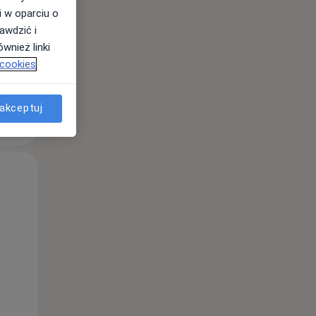
i w oparciu o
awdzić i
wnież linki
 cookies
akceptuj
Pon,
Wt,
Śr,
10 Sie
11 Sie
12 Sie