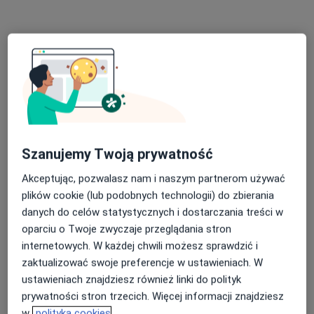
Swojczycka 69 (Galeria Swoja Olimpia, 2 piętro), Wrocław
•
Mapa
Konsultacja laryngologiczna
280 zł
Pokaż więcej usług
lek. Karolina Rogala
lek. Wiktoria Nowak
laryngolog
laryngolog
Szanujemy Twoją prywatność
Brak dostępnych specjalistów z wolnymi terminami w tym centrum medycznym.
Akceptując, pozwalasz nam i naszym partnerom używać
plików cookie (lub podobnych technologii) do zbierania
Pokaż profil
danych do celów statystycznych i dostarczania treści w
oparciu o Twoje zwyczaje przeglądania stron
internetowych. W każdej chwili możesz sprawdzić i
zaktualizować swoje preferencje w ustawieniach. W
ustawieniach znajdziesz również linki do polityk
prywatności stron trzecich. Więcej informacji znajdziesz
w
polityka cookies