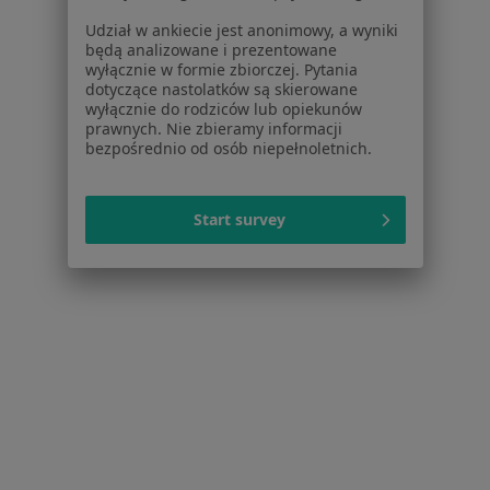
Udział w ankiecie jest anonimowy, a wyniki
będą analizowane i prezentowane
wyłącznie w formie zbiorczej. Pytania
NZOZ INTMED Przychodnia
dotyczące nastolatków są skierowane
wyłącznie do rodziców lub opiekunów
·
Więcej
Laryngologia, Medycyna rodzinna, Neurologia
prawnych. Nie zbieramy informacji
149 opinii
bezpośrednio od osób niepełnoletnich.
3 Maja 2A, Oława
•
Mapa
Brak dostępnych specjalistów z wolnymi terminami w tym centrum medycznym.
Start survey
Pokaż profil
1
2
3
Strona Główna
Placówki
Laryngologia
Oława
Zmień miasto
Zmień 