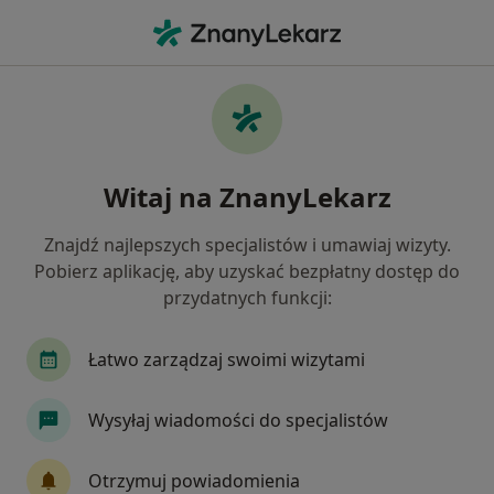
Me
Laryngologia • Oława, dolnośląskie
Filtry
• 1
Ubezpieczenie
Map
Laryngologia placówki w Oławie
Witaj na ZnanyLekarz
Jak działają wyniki wyszukiwania
Znajdź najlepszych specjalistów i umawiaj wizyty.
Pobierz aplikację, aby uzyskać bezpłatny dostęp do
Wybierz swoje ubezpieczenie
przydatnych funkcji:
Łatwo zarządzaj swoimi wizytami
Wysyłaj wiadomości do specjalistów
Otrzymuj powiadomienia