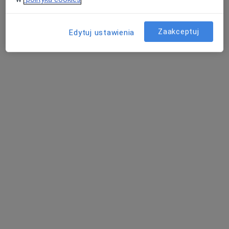
Zaakceptuj
Edytuj ustawienia
GINEMEDICA
·
Więcej
Laryngologia, Ginekologia, Psychiatria
18507 opinii
Adres 1
Adres 2
Adres 3
Adres 4
Adres 5
Podwale 83/05 budynek Ovo), Wrocław
•
Mapa
Konsultacja laryngologiczna
od 300 zł
lek. Anna
lek. Małgorzata
Kurzelewska-Sobczak
Tomaszczyk
laryngolog
laryngolog
Brak dostępnych specjalistów z wolnymi terminami w tym centrum medycznym.