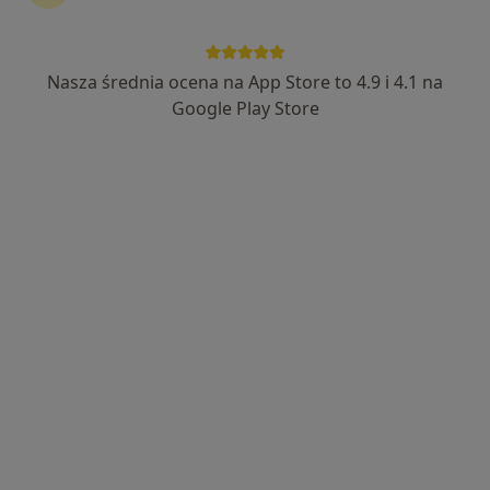
Bezpieczne płatności
Wrocławskie Centrum Laryngologii
Nasza średnia ocena na App Store to 4.9 i 4.1 na
Laryngologia, Laryngologia dziecięca
Google Play Store
189 opinii
al. Armii Krajowej 46F, Wrocław
•
Mapa
Konsultacja laryngologiczna
od 300 zł
Pokaż więcej usług
dr n. med. Jakub
dr n. med. Krzysztof
lek. Gabriela Wilk
Zieliński
Zub
laryngolog
laryngolog
laryngolog
Zobacz wszystkich 10 specjalistów
Brak dostępnych specjalistów z wolnymi terminami w tym centrum medycznym.
Pokaż profil