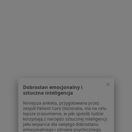
Centrum Medyczne enel-med - Oddział
Szczytnicka
·
Więcej
Laryngologia, Chirurgia, Chirurgia stomatologiczna
362 opinie
Szczytnicka 11, Wrocław
•
Mapa
Brak dostępnych specjalistów z wolnymi terminami w tym centrum medycznym.
Dobrostan emocjonalny i
Pokaż profil
sztuczna inteligencja
Niniejsza ankieta, przygotowana przez
zespół Patient Care Doctoralia, ma na celu
lepsze zrozumienie, w jaki sposób ludzie
korzystają z narzędzi sztucznej inteligencji
jako wsparcia dla swojego dobrostanu
emocjonalnego i zdrowia psychicznego.