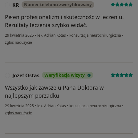
KR
Numer telefonu zweryfikowany
K
Pełen profesjonalizm i skuteczność w leczeniu.
Rezultaty leczenia szybko widać.
29 kwietnia 2025
•
lek. Adrian Kotas
•
konsultacja neurochirurgiczna
•
w opinii użytkownika KR
zgłoś nadużycie
Jozef Ostas
Weryfikacja wizyty
J
Wszystko jak zawsze u Pana Doktora w
najlepszym porzadku
29 kwietnia 2025
•
lek. Adrian Kotas
•
konsultacja neurochirurgiczna
•
w opinii użytkownika Jozef Ostas
zgłoś nadużycie