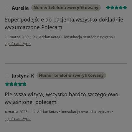
Aurelia
Numer telefonu zweryfikowany
A
Super podejście do pacjenta,wszystko dokładnie
wytłumaczone.Polecam
11 marca 2025
•
lek. Adrian Kotas
•
konsultacja neurochirurgiczna
•
w opinii użytkownika Aurelia
zgłoś nadużycie
Justyna K
Numer telefonu zweryfikowany
J
Pierwsza wizyta, wszystko bardzo szczegółowo
wyjaśnione, polecam!
4 marca 2025
•
lek. Adrian Kotas
•
konsultacja neurochirurgiczna
•
w opinii użytkownika Justyna K
zgłoś nadużycie