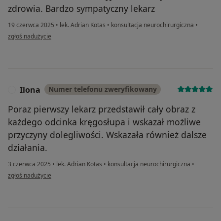
zdrowia. Bardzo sympatyczny lekarz
19 czerwca 2025
•
lek. Adrian Kotas
•
konsultacja neurochirurgiczna
•
w opinii użytkownika Teresa
zgłoś nadużycie
Ilona
Numer telefonu zweryfikowany
I
Poraz pierwszy lekarz przedstawił cały obraz z
każdego odcinka kręgosłupa i wskazał możliwe
przyczyny dolegliwości. Wskazała również dalsze
działania.
3 czerwca 2025
•
lek. Adrian Kotas
•
konsultacja neurochirurgiczna
•
w opinii użytkownika Ilona
zgłoś nadużycie