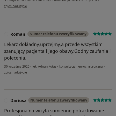
3 lutego 2026
•
lek. Adrian Kotas
•
konsultacja neurochirurgiczna
•
w opinii użytkownika BD
zgłoś nadużycie
Roman
Numer telefonu zweryfikowany
R
Lekarz dokładny,uprzejmy,a przede wszystkim
szanujący pacjenta i jego obawy.Godny zaufania i
polecenia.
30 września 2025
•
lek. Adrian Kotas
•
konsultacja neurochirurgiczna
•
w opinii użytkownika Roman
zgłoś nadużycie
Dariusz
Numer telefonu zweryfikowany
D
Profesjonalna wizyta sumienne potraktowanie