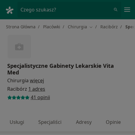
Me
Czego szukasz?
Strona Główna
Placówki
Chirurgia
Racibórz
Spec
Zmień miasto
Specjalistyczne Gabinety Lekarskie Vita
Med
Chirurgia
więcej
Racibórz
1 adres
41 opinii
Usługi
Specjaliści
Adresy
Opinie