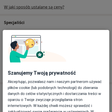
W jaki sposób ustalane są ceny?
Specjaliści
Chirurg
Elżbieta Urszula Wielgos-Karpińska
Chirurg
2 opinie
Szanujemy Twoją prywatność
Akceptując, pozwalasz nam i naszym partnerom używać
plików cookie (lub podobnych technologii) do zbierania
Adres
danych do celów statystycznych i dostarczania treści w
oparciu o Twoje zwyczaje przeglądania stron
internetowych. W każdej chwili możesz sprawdzić i
Powiększ mapę
zaktualizować swoje preferencje w ustawieniach. W