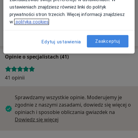
ustawieniach znajdziesz również linki do polityk
prywatności stron trzecich. Więcej informacji znajdziesz
w
polityka cookies
Specjalistyczne Gabinety Lekarskie Vita Med
Wileńska 1, 47-400 Racibórz
Zaakceptuj
Edytuj ustawienia
Opinie o specjalistach (41)
41 opinii
Sprawdzamy wszystkie opinie. Moderujemy je
zgodnie z naszymi zasadami, dowiedz się więcej o
opiniach i sposobie obliczania gwiazdek na
Dowiedz się więcej o opiniach
Dowiedz się więcej