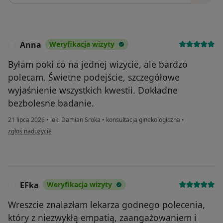
Anna
Weryfikacja wizyty
A
Byłam poki co na jednej wizycie, ale bardzo
polecam. Świetne podejście, szczegółowe
wyjaśnienie wszystkich kwestii. Dokładne
bezbolesne badanie.
21 lipca 2026
•
lek. Damian Sroka
•
konsultacja ginekologiczna
•
w opinii użytkownika Anna
zgłoś nadużycie
EFka
Weryfikacja wizyty
E
Wreszcie znalazłam lekarza godnego polecenia,
który z niezwykłą empatią, zaangażowaniem i