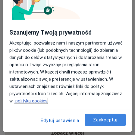
Od grudnia 2025 roku zapraszamy do naszej nowej
siedziby przy ul. Bronowickiej 130 w Krakowie –
nowoczesnego ośrodka medycznego
zaprojektowanego zgodnie z najwyższymi
standardami, zapewniającego komfort leczenia i
Szanujemy Twoją prywatność
dostęp do najbardziej zaawansowanych technik
Akceptując, pozwalasz nam i naszym partnerom używać
wspomaganego rozrodu.
plików cookie (lub podobnych technologii) do zbierania
danych do celów statystycznych i dostarczania treści w
O nas
więcej
oparciu o Twoje zwyczaje przeglądania stron
internetowych. W każdej chwili możesz sprawdzić i
zaktualizować swoje preferencje w ustawieniach. W
ustawieniach znajdziesz również linki do polityk
prywatności stron trzecich. Więcej informacji znajdziesz
Nasze specjalizacje
Pokaż wszystkie
w
polityka cookies
Ginekologia
Urologia
Zaakceptuj
Edytuj ustawienia
Zobacz więcej