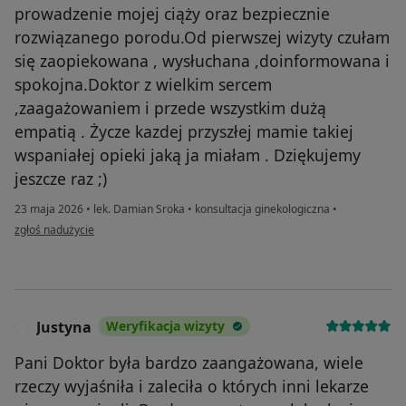
prowadzenie mojej ciąży oraz bezpiecznie
rozwiązanego porodu.Od pierwszej wizyty czułam
się zaopiekowana , wysłuchana ,doinformowana i
spokojna.Doktor z wielkim sercem
,zaagażowaniem i przede wszystkim dużą
empatią . Życze kazdej przyszłej mamie takiej
wspaniałej opieki jaką ja miałam . Dziękujemy
jeszcze raz ;)
23 maja 2026
•
lek. Damian Sroka
•
konsultacja ginekologiczna
•
w opinii użytkownika Anna R
zgłoś nadużycie
Justyna
Weryfikacja wizyty
J
Pani Doktor była bardzo zaangażowana, wiele
rzeczy wyjaśniła i zaleciła o których inni lekarze