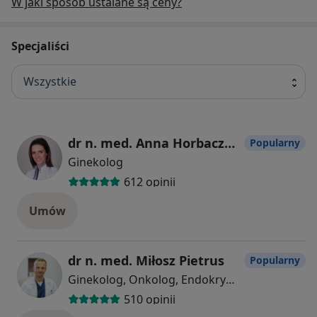
W jaki sposób ustalane są ceny?
Specjaliści
Wszystkie
dr n. med. Anna Horbaczewska
Popularny
Ginekolog
612 opinii
Umów
dr n. med. Miłosz Pietrus
Popularny
Ginekolog, Onkolog, Endokrynolog
510 opinii