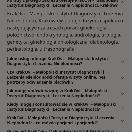
Porady z jakiego zakresu oferuje KrakOvi – Małopolski
Instytut Diagnostyki i Leczenia Niepłodności, Kraków?
KrakOvi – Małopolski Instytut Diagnostyki i Leczenia
Niepłodności, Kraków dysponuje dużym zespołem o
następujących zakresach porad: ginekologia,
położnictwo, endokrynologia, andrologia, urologia,
genetyka, ginekologia onkologiczna, diabetologia,
perinatologia, ultrasonografia.
Jakie usługi oferuje KrakOvi – Małopolski Instytut
Diagnostyki i Leczenia Niepłodności?
Czy KrakOvi – Małopolski Instytut Diagnostyki i
Leczenia Niepłodności oferuje wizyty online, bez
potrzeby odwiedzenia placówki?
Jak mogę umówić wizytę w KrakOvi – Małopolski
Instytut Diagnostyki i Leczenia Niepłodności?
Kiedy mogę skonsultować się w KrakOvi – Małopolski
Instytut Diagnostyki i Leczenia Niepłodności?
KrakOvi – Małopolski Instytut Diagnostyki i Leczenia
Niepłodności: co mówią pacjenci i pacjentki?
Gdzie jest KrakOvi – Małopolski Instytut Diagnostyki i