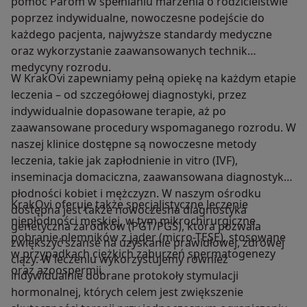
pomoc Parom w spełnianiu marzenia o rodzicielstwie
poprzez indywidualne, nowoczesne podejście do
każdego pacjenta, najwyższe standardy medyczne
oraz wykorzystanie zaawansowanych technik
medycyny rozrodu.
W KrakOvi zapewniamy pełną opiekę na każdym etapie
leczenia – od szczegółowej diagnostyki, przez
indywidualnie dopasowane terapie, aż po
zaawansowane procedury wspomaganego rozrodu. W
naszej klinice dostępne są nowoczesne metody
leczenia, takie jak zapłodnienie in vitro (IVF),
inseminacja domaciczna, zaawansowana diagnostyka
płodności kobiet i mężczyzn. W naszym ośrodku
KrakOvi oferuje także specjalistyczne leczenie
dostępna jest także nowoczesna diagnostyka
niepłodności męskiej, w tym mikrochirurgiczne
genetyczna zarodków (PGT/PGS), która pozwala
pobranie plemników z jąder (micro-TESE), stosowane
zwiększyć szanse na uzyskanie prawidłowej, zdrowej
w przypadkach ciężkich zaburzeń spermatogenezy
ciąży. W leczeniu wykorzystujemy również
oraz azoospermii.
indywidualnie dobrane protokoły stymulacji
hormonalnej, których celem jest zwiększenie