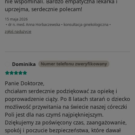
nie wspominali. Bardzo empatyczna lekarka i
uprzejma, serdecznie polecam!
15 maja 2026
•
dr n. med. Anna Horbaczewska
•
konsultacja ginekologiczna
•
w opinii użytkownika Justyna
zgłoś nadużycie
Dominika
Numer telefonu zweryfikowany
D
Panie Doktorze,
chciałam serdecznie podziękować za opiekę i
poprowadzenie ciąży. Po 8 latach starań o dziecko
możliwość przywitania na świecie naszej córeczki
Poli jest dla nas czymś najpiękniejszym.
Dziękujemy za poświęcony czas, zaangażowanie,
spokój i poczucie bezpieczeństwa, które dawał