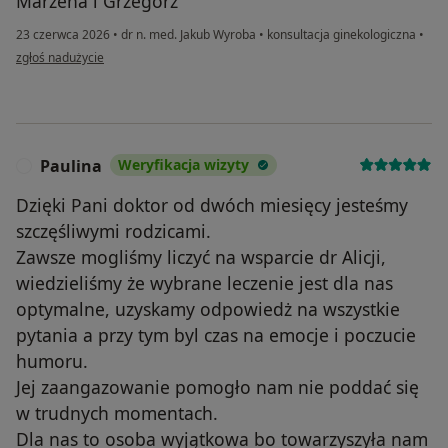
Marzena i Grzegorz
23 czerwca 2026
•
dr n. med. Jakub Wyroba
•
konsultacja ginekologiczna
•
w opinii użytkownika Marzena Kowalczyk
zgłoś nadużycie
Paulina
Weryfikacja wizyty
P
Dzięki Pani doktor od dwóch miesięcy jesteśmy
szczęśliwymi rodzicami.
Zawsze mogliśmy liczyć na wsparcie dr Alicji,
wiedzieliśmy że wybrane leczenie jest dla nas
optymalne, uzyskamy odpowiedż na wszystkie
pytania a przy tym byl czas na emocje i poczucie
humoru.
Jej zaangazowanie pomogło nam nie poddać się
w trudnych momentach.
Dla nas to osoba wyjątkowa bo towarzyszyła nam