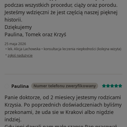
podczas wszystkich procedur, ciąży oraz porodu.
Jesteśmy wdzięczni że jest częścią naszej pięknej
historii.
Dziękujemy
Paulina, Tomek oraz Krzyś
25 maja 2026
•
lek. Alicja Lachowska
•
konsultacja leczenia niepłodności (kolejna wizyta)
w opinii użytkownika Paulina
•
zgłoś nadużycie
Paulina
Numer telefonu zweryfikowany
P
Panie doktorze, od 2 miesiecy jestesmy rodzicami
Krzysia. Po poprzednich doświadczeniach byliśmy
przekonami, że uda sie w Krakovi albo nigdzie
indziej.
Gdy inni dawali nam małe szanse Pan pracował