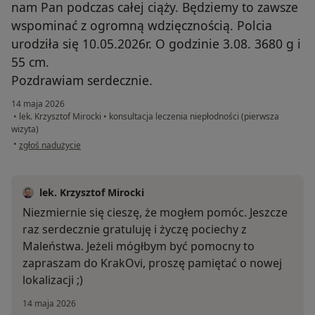
nam Pan podczas całej ciąży. Będziemy to zawsze
wspominać z ogromną wdzięcznością. Polcia
urodziła się 10.05.2026r. O godzinie 3.08. 3680 g i
55 cm.
Pozdrawiam serdecznie.
14 maja 2026
•
lek. Krzysztof Mirocki
•
konsultacja leczenia niepłodności (pierwsza
wizyta)
w opinii użytkownika Dominika
•
zgłoś nadużycie
lek. Krzysztof Mirocki
Niezmiernie się cieszę, że mogłem pomóc. Jeszcze
raz serdecznie gratuluję i życzę pociechy z
Maleństwa. Jeżeli mógłbym być pomocny to
zapraszam do KrakOvi, proszę pamiętać o nowej
lokalizacji ;)
14 maja 2026