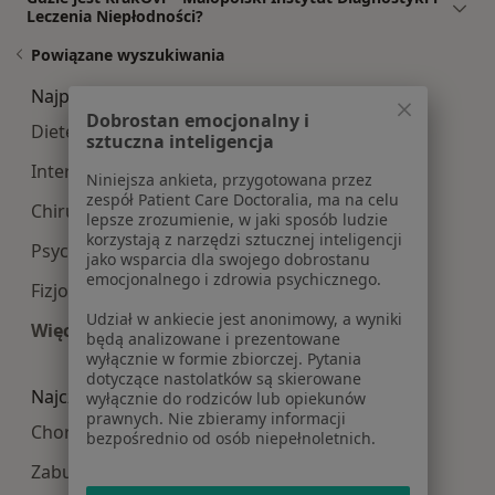
Leczenia Niepłodności?
Powiązane wyszukiwania
Najpopularniesze centra medyczne
Dobrostan emocjonalny i
Dietetyk centra medyczne w Krakowie
sztuczna inteligencja
Interna centra medyczne w Krakowie
Niniejsza ankieta, przygotowana przez
zespół Patient Care Doctoralia, ma na celu
Chirurgia centra medyczne w Krakowie
lepsze zrozumienie, w jaki sposób ludzie
korzystają z narzędzi sztucznej inteligencji
Psychologia centra medyczne w Krakowie
jako wsparcia dla swojego dobrostanu
emocjonalnego i zdrowia psychicznego.
Fizjoterapia centra medyczne w Krakowie
Udział w ankiecie jest anonimowy, a wyniki
Więcej (13)
będą analizowane i prezentowane
Więcej w kategorii: Najpopularniesze centra m
wyłącznie w formie zbiorczej. Pytania
dotyczące nastolatków są skierowane
Najczęście leczone choroby
wyłącznie do rodziców lub opiekunów
prawnych. Nie zbieramy informacji
Choroby ginekologiczne w Krakowie
bezpośrednio od osób niepełnoletnich.
Zaburzenia miesiączkowania w Krakowie