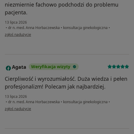
niezmiernie fachowo podchodzi do problemu
pacjenta.
13 lipca 2026
•
dr n. med. Anna Horbaczewska
•
konsultacja ginekologiczna
•
w opinii użytkownika EFka
zgłoś nadużycie
Agata
Weryfikacja wizyty
A
Cierpliwość i wyrozumiałość. Duża wiedza i pełen
profesjonalizm! Polecam jak najbardziej.
13 lipca 2026
•
dr n. med. Anna Horbaczewska
•
konsultacja ginekologiczna
•
w opinii użytkownika Agata
zgłoś nadużycie