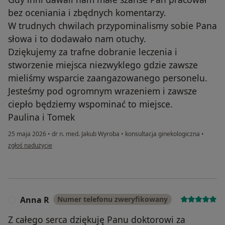
bez oceniania i zbędnych komentarzy.
W trudnych chwilach przypominalismy sobie Pana
słowa i to dodawało nam otuchy.
Dziękujemy za trafne dobranie leczenia i
stworzenie miejsca niezwyklego gdzie zawsze
mieliśmy wsparcie zaangazowanego personelu.
Jesteśmy pod ogromnym wrazeniem i zawsze
ciepło będziemy wspominać to miejsce.
Paulina i Tomek
25 maja 2026
•
dr n. med. Jakub Wyroba
•
konsultacja ginekologiczna
•
w opinii użytkownika Paulina
zgłoś nadużycie
Anna R
Numer telefonu zweryfikowany
A
Z całego serca dziękuję Panu doktorowi za