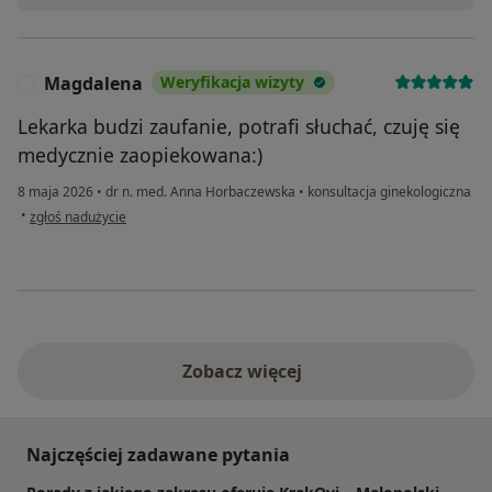
Magdalena
Weryfikacja wizyty
M
Lekarka budzi zaufanie, potrafi słuchać, czuję się
medycznie zaopiekowana:)
8 maja 2026
•
dr n. med. Anna Horbaczewska
•
konsultacja ginekologiczna
w opinii użytkownika Magdalena
•
zgłoś nadużycie
Zobacz więcej
Najczęściej zadawane pytania