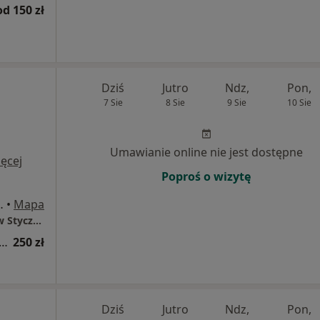
od 150 zł
Dziś
Jutro
Ndz,
Pon,
7 Sie
8 Sie
9 Sie
10 Sie
i
Umawianie online nie jest dostępne
ęcej
Poproś o wizytę
a wjazdem do garażu), Warszawa
•
Mapa
Klinika Medycyny Estetycznej Dr Przemysław Styczeń
tacja z zakresu medycyny estetycznej
250 zł
Dziś
Jutro
Ndz,
Pon,