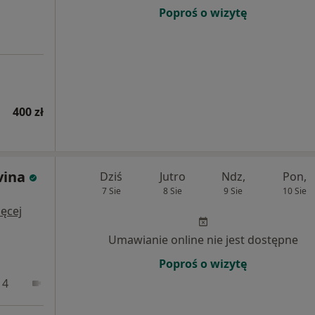
Poproś o wizytę
400 zł
vina
Dziś
Jutro
Ndz,
Pon,
7 Sie
8 Sie
9 Sie
10 Sie
i
ęcej
Umawianie online nie jest dostępne
Poproś o wizytę
 4
Online