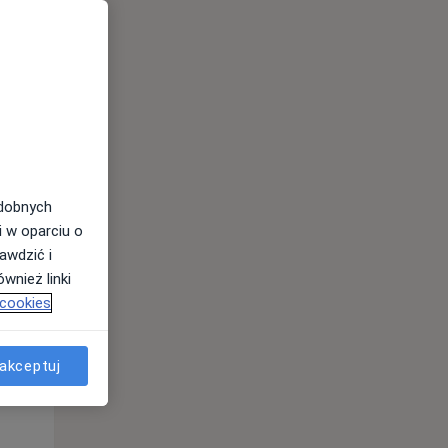
odobnych
i w oparciu o
awdzić i
Wt,
Śr,
Czw,
wnież linki
11 Sie
12 Sie
13 Sie
 cookies
akceptuj