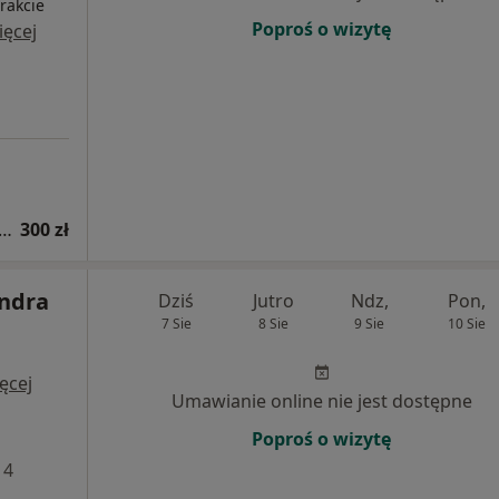
rakcie
Poproś o wizytę
ięcej
tacja z zakresu medycyny estetycznej
300 zł
andra
Dziś
Jutro
Ndz,
Pon,
7 Sie
8 Sie
9 Sie
10 Sie
ęcej
Umawianie online nie jest dostępne
Poproś o wizytę
 4