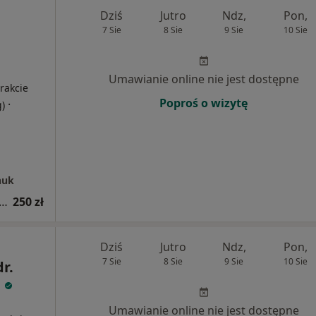
Dziś
Jutro
Ndz,
Pon,
7 Sie
8 Sie
9 Sie
10 Sie
i
Umawianie online nie jest dostępne
rakcie
Poproś o wizytę
·
g)
huk
tacja z zakresu medycyny estetycznej
250 zł
Dziś
Jutro
Ndz,
Pon,
7 Sie
8 Sie
9 Sie
10 Sie
dr.
a
i
Umawianie online nie jest dostępne