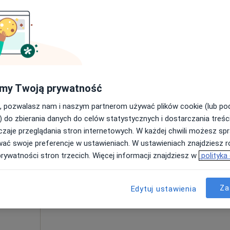
Poproś o wizytę
od 180 zł
my Twoją prywatność
, pozwalasz nam i naszym partnerom używać plików cookie (lub p
) do zbierania danych do celów statystycznych i dostarczania treśc
zaje przeglądania stron internetowych. W każdej chwili możesz spr
Dziś
Jutro
Ndz,
Pon,
wać swoje preferencje w ustawieniach. W ustawieniach znajdziesz ró
7 Sie
8 Sie
9 Sie
10 Sie
niak
prywatności stron trzecich. Więcej informacji znajdziesz w
polityka
Umawianie online nie jest dostępne
Za
Edytuj ustawienia
Poproś o wizytę