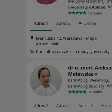
medycyny estetycznej, W t
·
W
specjalizacji (Okulista)
19 opinii
Adres 1
Adres 2
Online
Francuska 42, Warszawa
•
Mapa
Artisan Clinic
Konsul
dr n. med. Aleks
Malewska
Dermatolog, Wenerolog,
·
Wi
Dermatolog dziecięcy
35 opinii
Adres 1
Adres 2
Adres 3
Adres