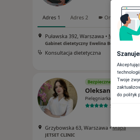
Adres 1
Adres 2
Online
Puławska 392, Warszawa
•
Mapa
Gabinet dietetyczny Ewelina Becmer
Konsultacja dietetyczna
Szanuje
Akceptując
technologii
Twoje zwyc
Bezpieczne płatności
zaktualizo
Oleksandra Brosh
do polityk 
Pielęgniarka/pielęgniarz
5 opinii
Grzybowska 63, Warszawa
•
Mapa
JETSET CLINIC