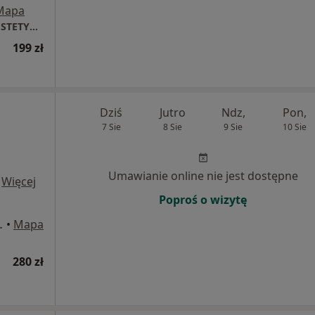
Mapa
DAGDERM | DERMATOLOGIA | MEDYCYNA ESTETYCZNA
199 zł
Dziś
Jutro
Ndz,
Pon,
7 Sie
8 Sie
9 Sie
10 Sie
Umawianie online nie jest dostępne
·
Więcej
Poproś o wizytę
j 97, Warszawa
•
Mapa
280 zł