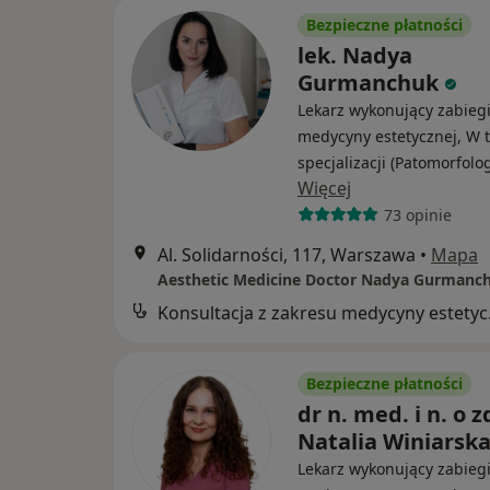
Bezpieczne płatności
lek. Nadya
Gurmanchuk
Lekarz wykonujący zabieg
medycyny estetycznej, W t
specjalizacji (Patomorfolo
Więcej
73 opinie
Al. Solidarności, 117, Warszawa
•
Mapa
Aesthetic Medicine Doctor Nadya Gurmanc
Konsul
Bezpieczne płatności
dr n. med. i n. o z
Natalia Winiarsk
Lekarz wykonujący zabieg