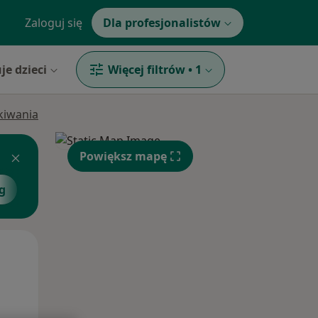
Zaloguj się
Dla profesjonalistów
je dzieci
Więcej filtrów
•
1
ukiwania
Powiększ mapę
g
Wenerolog
Zobacz więcej
Wt,
Śr,
Czw,
11 Sie
12 Sie
13 Sie