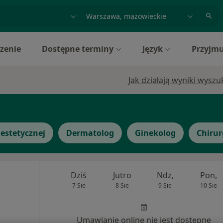
acja, badanie lub nazwisko
miasto lub dzielnica
zenie
Dostępne terminy
Język
Przyjmu
Jak działają wyniki wysz
estetycznej
Dermatolog
Ginekolog
Chirur
Dziś
Jutro
Ndz,
Pon,
7 Sie
8 Sie
9 Sie
10 Sie
Umawianie online nie jest dostępne