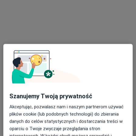
ESTELL Medycyna Estetyczna Senator
·
Więcej
Medycyna estetyczna, Dermatologia, Chirurgia
51 opinii
Bielańska 12, Warszawa
•
Mapa
Konsultacja z zakresu ginekologii estetycznej
300 zł
Pokaż więcej usług
Szanujemy Twoją prywatność
Akceptując, pozwalasz nam i naszym partnerom używać
lek. Katarzyna
dr n. med. Anna
lek. Tatiana Livai
plików cookie (lub podobnych technologii) do zbierania
Bornikowska
Maria Wasilewska
dermatolog
endokrynolog
lekarz wykonujący
danych do celów statystycznych i dostarczania treści w
zabiegi medycyny
oparciu o Twoje zwyczaje przeglądania stron
estetycznej
internetowych. W każdej chwili możesz sprawdzić i