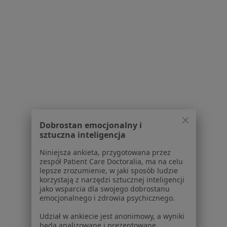
Serwis
Regulamin
Polityka prywatności pacjentów
Polityka prywatności profesjonalistów
Dobrostan emocjonalny i
Polityka prywatności dla profesjonalistów, których
sztuczna inteligencja
dane pozyskaliśmy samodzielnie
Polityka cookies
Niniejsza ankieta, przygotowana przez
zespół Patient Care Doctoralia, ma na celu
Jak działają wyniki wyszukiwania
lepsze zrozumienie, w jaki sposób ludzie
Dostępność
korzystają z narzędzi sztucznej inteligencji
O nas
jako wsparcia dla swojego dobrostanu
emocjonalnego i zdrowia psychicznego.
Praca
Rekrutujemy!
Partnerzy
Udział w ankiecie jest anonimowy, a wyniki
Centrum prasowe
będą analizowane i prezentowane