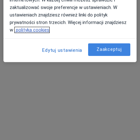
Zobacz wszystkich 12 specjalistów
zaktualizować swoje preferencje w ustawieniach. W
ustawieniach znajdziesz również linki do polityk
Brak dostępnych specjalistów z wolnymi terminami w tym centrum medycznym.
prywatności stron trzecich. Więcej informacji znajdziesz
w
polityka cookies
Pokaż profil
Zaakceptuj
Edytuj ustawienia
Dostępni specjaliści
Specjaliści znajdują się poza Marki, mazowieckie, w
obszarach bliskich Twojemu wyszukiwaniu.