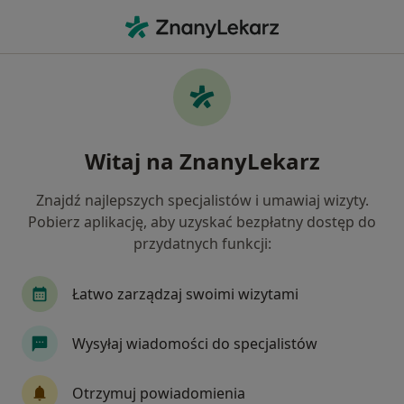
Me
Medycyna Estetyczna • Marki, mazowieckie
Filtry
• 1
Mapa
Medycyna estetyczna placówki w Markach
Witaj na ZnanyLekarz
Jak działają wyniki wyszukiwania
Znajdź najlepszych specjalistów i umawiaj wizyty.
Pobierz aplikację, aby uzyskać bezpłatny dostęp do
przydatnych funkcji:
Łatwo zarządzaj swoimi wizytami
Wysyłaj wiadomości do specjalistów
ESTELL Medycyna Estetyczna Klif
·
Więcej
Medycyna estetyczna, Dermatologia, Chirurgia
Otrzymuj powiadomienia