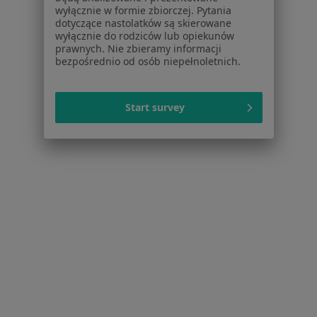
wyłącznie w formie zbiorczej. Pytania
Kontakt
dotyczące nastolatków są skierowane
wyłącznie do rodziców lub opiekunów
Dla pacjentów
prawnych. Nie zbieramy informacji
bezpośrednio od osób niepełnoletnich.
Lekarze
Placówki medyczne
Pytania i odpowiedzi
Start survey
Usługi i zabiegi
Choroby
Pomoc
Aplikacje mobilne
Blog dla pacjentów
Dla profesjonalistów
Cennik
Dla lekarzy
Dla placówek medycznych
Noa Notes
nowość
Baza wiedzy