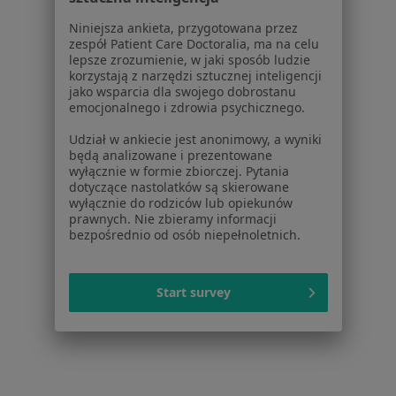
Dla pacjentów
Niniejsza ankieta, przygotowana przez
zespół Patient Care Doctoralia, ma na celu
Lekarze
lepsze zrozumienie, w jaki sposób ludzie
korzystają z narzędzi sztucznej inteligencji
Placówki medyczne
jako wsparcia dla swojego dobrostanu
Pytania i odpowiedzi
emocjonalnego i zdrowia psychicznego.
Usługi i zabiegi
Udział w ankiecie jest anonimowy, a wyniki
Choroby
będą analizowane i prezentowane
Pomoc
wyłącznie w formie zbiorczej. Pytania
Aplikacje mobilne
dotyczące nastolatków są skierowane
wyłącznie do rodziców lub opiekunów
Blog dla pacjentów
prawnych. Nie zbieramy informacji
bezpośrednio od osób niepełnoletnich.
Dla profesjonalistów
Cennik
Start survey
Dla lekarzy
Dla placówek medycznych
Noa Notes
nowość
Baza wiedzy
Centrum Pomocy dla Specjalisty