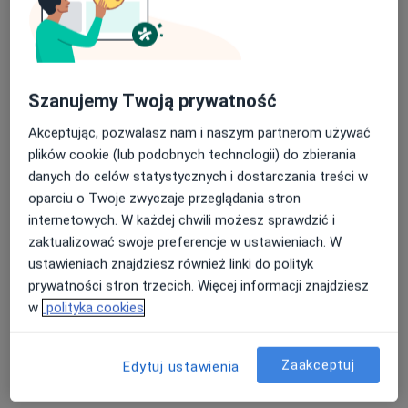
Pokaż profil
Szanujemy Twoją prywatność
Akceptując, pozwalasz nam i naszym partnerom używać
plików cookie (lub podobnych technologii) do zbierania
danych do celów statystycznych i dostarczania treści w
oparciu o Twoje zwyczaje przeglądania stron
Luxmed - Uzdrowisko Nałęczów
internetowych. W każdej chwili możesz sprawdzić i
·
Więcej
Kardiologia, Stomatologia, Ortopedia
zaktualizować swoje preferencje w ustawieniach. W
56 opinii
ustawieniach znajdziesz również linki do polityk
prywatności stron trzecich. Więcej informacji znajdziesz
Adres 1
Adres 2
w
polityka cookies
Aleja Kasztanowa 6, Nałęczów
•
Mapa
Zaakceptuj
Edytuj ustawienia
Konsultacja kardiologiczna
od 170 zł