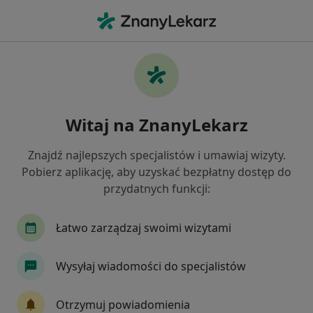
Me
Kardiologia • Puławy, lubelskie
Filtry
• 1
Mapa
Kardiologia placówki w Puławach
Witaj na ZnanyLekarz
Jak działają wyniki wyszukiwania
Znajdź najlepszych specjalistów i umawiaj wizyty.
Pobierz aplikację, aby uzyskać bezpłatny dostęp do
przydatnych funkcji:
Łatwo zarządzaj swoimi wizytami
Wysyłaj wiadomości do specjalistów
EAMED Centrum Zdrowia
·
Więcej
Kardiologia, Fizjoterapia, Fizjoterapia dziecięca
Otrzymuj powiadomienia