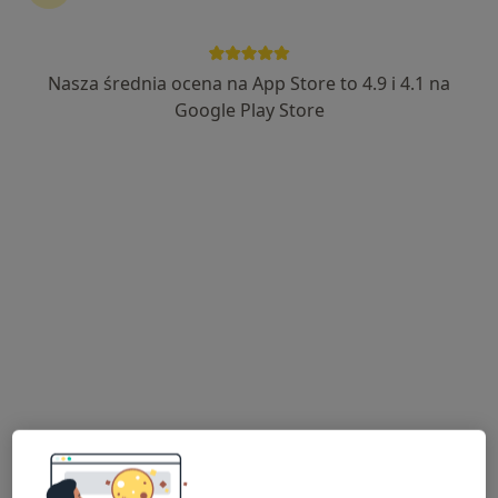
Olesin 11, Kurów
•
Mapa
Brak dostępnych specjalistów z wolnymi terminami w tym centrum medycznym.
Nasza średnia ocena na App Store to 4.9 i 4.1 na
Pokaż profil
Google Play Store
KO-MED Centra Kliniczne
·
Więcej
Kardiologia, Interna, Dermatologia
Sieroszewskiego 34, Puławy
•
Mapa
Brak dostępnych specjalistów z wolnymi terminami w tym centrum medycznym.