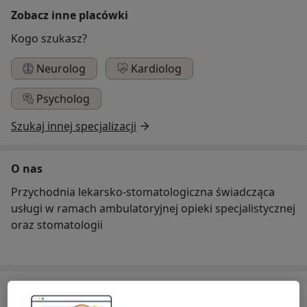
Zobacz inne placówki
Kogo szukasz?
Neurolog
Kardiolog
Psycholog
Szukaj innej specjalizacji
O nas
Przychodnia lekarsko-stomatologiczna świadcząca
usługi w ramach ambulatoryjnej opieki specjalistycznej
oraz stomatologii
Usługi