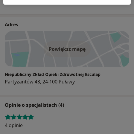
Adres
Powiększ mapę
Niepubliczny Zkład Opieki Zdrowotnej Esculap
Partyzantów 43, 24-100 Puławy
Opinie o specjalistach (4)
4 opinie