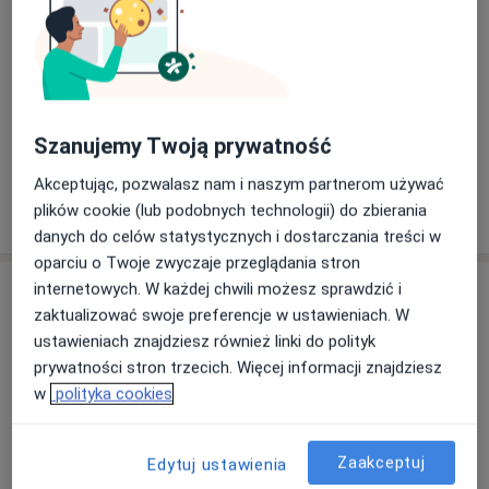
Diabetologia
Konsultacja diabetologiczna
Szanujemy Twoją prywatność
Akceptując, pozwalasz nam i naszym partnerom używać
plików cookie (lub podobnych technologii) do zbierania
W jaki sposób ustalane są ceny?
danych do celów statystycznych i dostarczania treści w
oparciu o Twoje zwyczaje przeglądania stron
Specjaliści
internetowych. W każdej chwili możesz sprawdzić i
zaktualizować swoje preferencje w ustawieniach. W
ustawieniach znajdziesz również linki do polityk
Stomatolog
prywatności stron trzecich. Więcej informacji znajdziesz
w
polityka cookies
Małgorzata Stadejek
Zaakceptuj
Edytuj ustawienia
Stomatolog