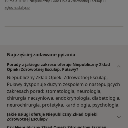
19 maja 2018
•
Niepubliczny Zkład Opieki Zdrowotnej Esculap
•
•
w opinii użytkownika Konto zostało usunięte
zgłoś nadużycie
Najczęściej zadawane pytania
Porady z jakiego zakresu oferuje Niepubliczny Zkład
Opieki Zdrowotnej Esculap, Puławy?
Niepubliczny Zkład Opieki Zdrowotnej Esculap,
Puławy dysponuje dużym zespołem o następujących
zakresach porad: stomatologia, neurologia,
chirurgia naczyniowa, endokrynologia, diabetologia,
neurochirurgia, protetyka, kardiologia, psychologia.
Jakie usługi oferuje Niepubliczny Zkład Opieki
Zdrowotnej Esculap?
Czy Niepubliczny Zkład Opieki Zdrowotnej Esculap