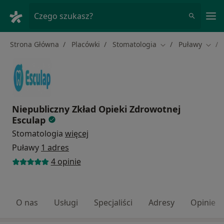
Me
Czego szukasz?
Strona Główna
Placówki
Stomatologia
Puławy
Zmień miasto
Zmień
Niepubliczny Zkład Opieki Zdrowotnej
Esculap
Stomatologia
więcej
Puławy
1 adres
4 opinie
O nas
Usługi
Specjaliści
Adresy
Opinie