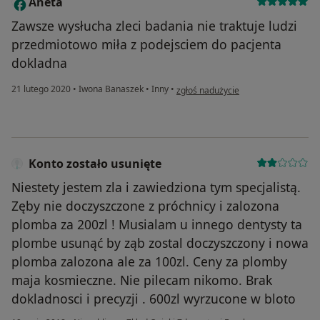
Aneta
A
Zawsze wysłucha zleci badania nie traktuje ludzi
przedmiotowo miła z podejsciem do pacjenta
dokladna
w opinii użytkownika Aneta
21 lutego 2020
•
Iwona Banaszek
•
Inny
•
zgłoś nadużycie
Konto zostało usunięte
Niestety jestem zla i zawiedziona tym specjalistą.
Zęby nie doczyszczone z próchnicy i zalozona
plomba za 200zl ! Musialam u innego dentysty ta
plombe usunąć by ząb zostal doczyszczony i nowa
plomba zalozona ale za 100zl. Ceny za plomby
maja kosmieczne. Nie pilecam nikomo. Brak
dokladnosci i precyzji . 600zl wyrzucone w bloto