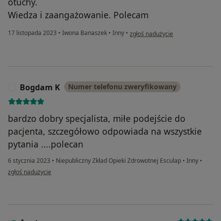
otuchy.
Wiedza i zaangażowanie. Polecam
w opinii użytkownika Maria
17 listopada 2023
•
Iwona Banaszek
•
Inny
•
zgłoś nadużycie
Bogdam K
Numer telefonu zweryfikowany
B
bardzo dobry specjalista, miłe podejście do
pacjenta, szczegółowo odpowiada na wszystkie
pytania ....polecan
6 stycznia 2023
•
Niepubliczny Zkład Opieki Zdrowotnej Esculap
•
Inny
•
w opinii użytkownika Bogdam K
zgłoś nadużycie