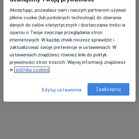
NZOZ Euromedica Sp.zo.o.
Akceptując, pozwalasz nam i naszym partnerom używać
·
Więcej
plików cookie (lub podobnych technologii) do zbierania
Kardiologia, Diabetologia, Hematologia
37 opinii
danych do celów statystycznych i dostarczania treści w
oparciu o Twoje zwyczaje przeglądania stron
Adres 1
Adres 2
Adres 3
Adres 4
Adres 5
internetowych. W każdej chwili możesz sprawdzić i
zaktualizować swoje preferencje w ustawieniach. W
ustawieniach znajdziesz również linki do polityk
Dąbrówki 1, Grudziądz
•
Mapa
prywatności stron trzecich. Więcej informacji znajdziesz
Brak dostępnych specjalistów z wolnymi terminami w tym centrum medycznym.
w
polityka cookies
Pokaż profil
Zaakceptuj
Edytuj ustawienia