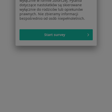
wyłącznie w formie zbiorczej. Pytania
Cennik
dotyczące nastolatków są skierowane
Dla lekarzy
wyłącznie do rodziców lub opiekunów
Dla placówek medycznych
prawnych. Nie zbieramy informacji
bezpośrednio od osób niepełnoletnich.
Noa Notes
nowość
Baza wiedzy
Centrum Pomocy dla Specjalisty
Start survey
Kontakt
ZnanyLekarz - Strona główna
ZnanyLekarz Sp. z o.o.
ul. Kolejowa 5/7
01-217 Warszawa, Polska
NIP: ⁠7010224868
KRS: ⁠0000347997
REGON: ⁠142276657
Sąd Rejonowy dla m.st. Warszawy w Warszawie XII
Wydział Gospodarczy KRS