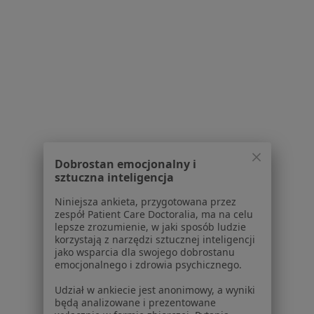
Dostępność
O nas
Praca
Rekrutujemy!
Partnerzy
Centrum prasowe
Kontakt
Dla pacjentów
Lekarze
Placówki medyczne
Dobrostan emocjonalny i
sztuczna inteligencja
Pytania i odpowiedzi
Usługi i zabiegi
Niniejsza ankieta, przygotowana przez
Choroby
zespół Patient Care Doctoralia, ma na celu
lepsze zrozumienie, w jaki sposób ludzie
Pomoc
korzystają z narzędzi sztucznej inteligencji
Aplikacje mobilne
jako wsparcia dla swojego dobrostanu
Blog dla pacjentów
emocjonalnego i zdrowia psychicznego.
Dla profesjonalistów
Udział w ankiecie jest anonimowy, a wyniki
będą analizowane i prezentowane