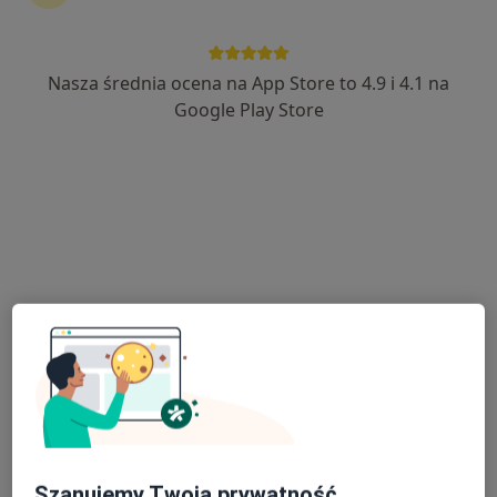
Bezpieczne płatności
Radtke Clinic Centrum Medyczne
Nasza średnia ocena na App Store to 4.9 i 4.1 na
·
Więcej
Kardiologia, Ginekologia, Pediatria
Google Play Store
1764 opinie
Laskowicka 2-4, Grudziądz
•
Mapa
Konsultacja kardiologiczna + EKG
300 zł
Brak dostępnych specjalistów z wolnymi terminami w tym centrum medycznym.
Pokaż profil
Szanujemy Twoją prywatność