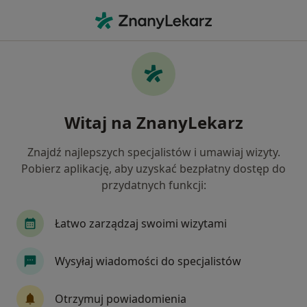
Me
Kardiologia • Grudziądz, kujawsko-pomorskie
Filtry
• 1
Ubezpieczenie
Map
Kardiologia placówki w Grudziądzu
Witaj na ZnanyLekarz
Jak działają wyniki wyszukiwania
Znajdź najlepszych specjalistów i umawiaj wizyty.
Pobierz aplikację, aby uzyskać bezpłatny dostęp do
Wybierz swoje ubezpieczenie
przydatnych funkcji:
Łatwo zarządzaj swoimi wizytami
Wysyłaj wiadomości do specjalistów
Otrzymuj powiadomienia