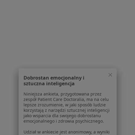
Hematologia dziecięca, Dermatologia, Dermatologia dziecięca
·
Więcej
997 opinii
Litewska 4C, Rzeszów
•
Mapa
Konsultacja hematologiczna dzieci
220 zł
Brak dostępnych specjalistów z wolnymi terminami w tym centrum medycznym.
Pokaż profil
Dobrostan emocjonalny i
sztuczna inteligencja
Niniejsza ankieta, przygotowana przez
zespół Patient Care Doctoralia, ma na celu
lepsze zrozumienie, w jaki sposób ludzie
korzystają z narzędzi sztucznej inteligencji
jako wsparcia dla swojego dobrostanu
emocjonalnego i zdrowia psychicznego.
Udział w ankiecie jest anonimowy, a wyniki
NZOZ ENDO-MEDICA Sp. z o.o.