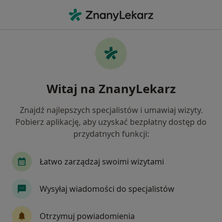
Me
Hematologia Dziecięca
Filtry
• 1
Ubezpieczenie
Map
Hematologia dziecięca centra medyczne
Witaj na ZnanyLekarz
Jak działają wyniki wyszukiwania
Znajdź najlepszych specjalistów i umawiaj wizyty.
Pobierz aplikację, aby uzyskać bezpłatny dostęp do
Wybierz miasto, w którym szukasz specjalisty
przydatnych funkcji:
Warszawa
Bydgoszcz
Poznań
Wrocł
Łatwo zarządzaj swoimi wizytami
Wysyłaj wiadomości do specjalistów
Otrzymuj powiadomienia