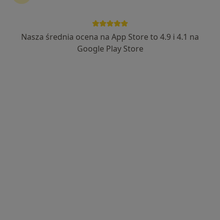
Nasza średnia ocena na App Store to 4.9 i 4.1 na
Centrum Terapii ALMA
Google Play Store
·
Więcej
Hematologia dziecięca, Psychoterapia, Psychiatria
4348 opinii
Adres 1
Adres 2
Adres 3
Adres 4
Adres 5
Gdańska 27, II i III piętro, Bydgoszcz
•
Mapa
Brak dostępnych specjalistów z wolnymi terminami w tym centrum medycznym.
Pokaż profil