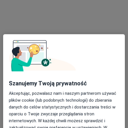
Stanisławy Leszczyńskiej 18 lok. 2, wejście bezpośrednio z ulicy., Łódź
•
Mapa
Konsultacja hematologiczna dzieci (kolejna wizyta)
280 zł
Pokaż więcej usług
dr n. med. Monika
Bulas
onkolog dziecięcy
Brak dostępnych specjalistów z wolnymi terminami w tym centrum medycznym.
Pokaż profil
Szanujemy Twoją prywatność
Akceptując, pozwalasz nam i naszym partnerom używać
plików cookie (lub podobnych technologii) do zbierania
danych do celów statystycznych i dostarczania treści w
oparciu o Twoje zwyczaje przeglądania stron
internetowych. W każdej chwili możesz sprawdzić i
zaktualizować swoje preferencje w ustawieniach. W