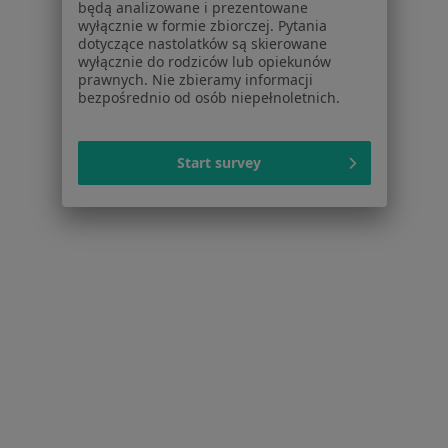
będą analizowane i prezentowane
·
Hematologia dziecięca, Alergologia, Alergologia dziecięca
wyłącznie w formie zbiorczej. Pytania
Więcej
dotyczące nastolatków są skierowane
wyłącznie do rodziców lub opiekunów
4002 opinie
prawnych. Nie zbieramy informacji
bezpośrednio od osób niepełnoletnich.
Adres
Online
Start survey
ul. Ogrody 14, Bydgoszcz
•
Mapa
Konsultacja hematologiczna dzieci
250 zł
Brak dostępnych specjalistów z wolnymi terminami w tym centrum medycznym.
Pokaż profil
1
2
3
Strona Główna
Placówki
Hematologia Dziecięca
Zmień mia