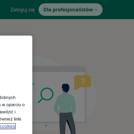
Zaloguj się
Dla profesjonalistów
odobnych
i w oparciu o
awdzić i
wnież linki
 cookies