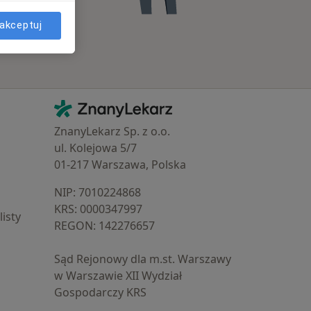
akceptuj
Kontakt
ZnanyLekarz - Strona główna
ZnanyLekarz Sp. z o.o.
ul. Kolejowa 5/7
01-217 Warszawa, Polska
NIP: ⁠7010224868
KRS: ⁠0000347997
isty
REGON: ⁠142276657
Sąd Rejonowy dla m.st. Warszawy
w Warszawie XII Wydział
Gospodarczy KRS