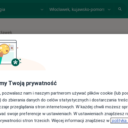
acja, badanie lub nazwisko
miasto lub dzielnica
cławek
asto
 spełniających podane kryteria
my Twoją prywatność
buj konsultacje online ze specjalistami z
, pozwalasz nam i naszym partnerom używać plików cookie (lub p
) do zbierania danych do celów statystycznych i dostarczania treśc
cji online
zaje przeglądania stron internetowych. W każdej chwili możesz spr
wać swoje preferencje w ustawieniach. W ustawieniach znajdziesz ró
prywatności stron trzecich. Więcej informacji znajdziesz w
polityka