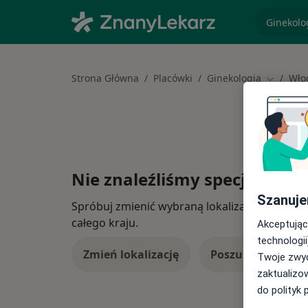
specjaliz
Strona Główna
Placówki
Ginekologia
Wło
Zmień mi
Nie znaleźliśmy specjalistów
Szanuje
Spróbuj zmienić wybraną lokalizację lub wypró
całego kraju.
Akceptując
technologii
Zmień lokalizację
Poszukaj konsulta
Twoje zwyc
zaktualizo
do polityk 