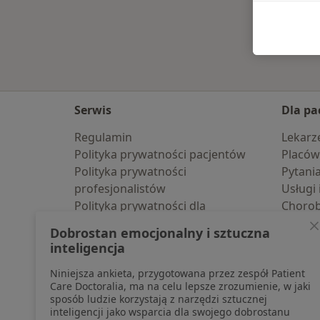
Serwis
Dla pa
Regulamin
Lekarz
Polityka prywatności pacjentów
Placów
Polityka prywatności
Pytani
profesjonalistów
Usługi 
Polityka prywatności dla
Choro
profesjonalistów, których dane
Pomoc
Dobrostan emocjonalny i sztuczna
pozyskaliśmy samodzielnie
Aplika
inteligencja
Polityka cookies
Blog d
Niniejsza ankieta, przygotowana przez zespół Patient
Jak działają wyniki wyszukiwania
Care Doctoralia, ma na celu lepsze zrozumienie, w jaki
Dostępność
sposób ludzie korzystają z narzędzi sztucznej
O nas
inteligencji jako wsparcia dla swojego dobrostanu