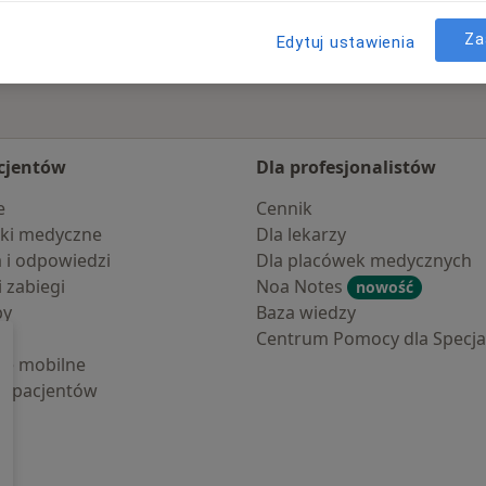
Za
Edytuj ustawienia
cjentów
Dla profesjonalistów
e
Cennik
ki medyczne
Dla lekarzy
a i odpowiedzi
Dla placówek medycznych
i zabiegi
Noa Notes
nowość
by
Baza wiedzy
Centrum Pomocy dla Specjal
cje mobilne
la pacjentów