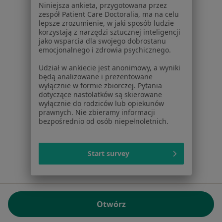
Niniejsza ankieta, przygotowana przez
NIP: ⁠7010224868
zespół Patient Care Doctoralia, ma na celu
lepsze zrozumienie, w jaki sposób ludzie
KRS: ⁠0000347997
korzystają z narzędzi sztucznej inteligencji
REGON: ⁠142276657
jako wsparcia dla swojego dobrostanu
emocjonalnego i zdrowia psychicznego.
Sąd Rejonowy dla m.st. Warszawy w Warszawie XII
Udział w ankiecie jest anonimowy, a wyniki
Wydział Gospodarczy KRS
będą analizowane i prezentowane
wyłącznie w formie zbiorczej. Pytania
Facebook
otwiera się w nowej karcie
dotyczące nastolatków są skierowane
wyłącznie do rodziców lub opiekunów
prawnych. Nie zbieramy informacji
bezpośrednio od osób niepełnoletnich.
otwiera się w nowej karcie
otwiera się w nowej karcie
otwiera się w nowej karcie
otwiera się w nowej karci
otwiera się
otwi
Polska
,
Türkiye
,
España
,
Italia
,
Deutschland
,
Česko
,
otwiera się w nowej karcie
otwiera się w nowej karcie
otwiera się w nowej karcie
otwiera się w nowej kar
otwiera się 
otwier
Portugal
,
México
,
Chile
,
Brasil
,
Argentina
,
Perú
,
Start survey
otwiera się w nowej karc
Colombia
Płatności kartą
ROZPORZĄDZENIE (UE) 2022/2065 (DSA) art. 24:
Otwórz
15.395.179 użytkowników/miesiąc - Czerwiec 2026