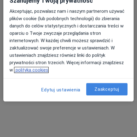
Szanujemy Twoją prywatność
Akceptując, pozwalasz nam i naszym partnerom używać
plików cookie (lub podobnych technologii) do zbierania
Nasza średnia ocena na App Store to 4.9 i 4.1 na
Nie znaleźliśmy specjalistów spełniających
danych do celów statystycznych i dostarczania treści w
Google Play Store
podane kryteria
oparciu o Twoje zwyczaje przeglądania stron
internetowych. W każdej chwili możesz sprawdzić i
Spróbuj zmienić wybraną lokalizację lub wypróbuj
zaktualizować swoje preferencje w ustawieniach. W
konsultacje online ze specjalistami z całego kraju.
ustawieniach znajdziesz również linki do polityk
prywatności stron trzecich. Więcej informacji znajdziesz
Zmień lokalizację
w
polityka cookies
Poszukaj konsultacji online
Zaakceptuj
Edytuj ustawienia
Serwis