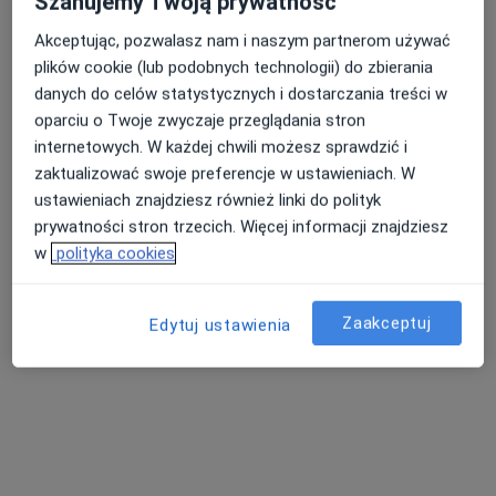
Szanujemy Twoją prywatność
Akceptując, pozwalasz nam i naszym partnerom używać
plików cookie (lub podobnych technologii) do zbierania
Nasza średnia ocena na App Store to 4.9 i 4.1 na
Nie znaleźliśmy specjalistów spełniających
danych do celów statystycznych i dostarczania treści w
Google Play Store
podane kryteria
oparciu o Twoje zwyczaje przeglądania stron
internetowych. W każdej chwili możesz sprawdzić i
Spróbuj zmienić wybraną lokalizację lub wypróbuj
zaktualizować swoje preferencje w ustawieniach. W
konsultacje online ze specjalistami z całego kraju.
ustawieniach znajdziesz również linki do polityk
prywatności stron trzecich. Więcej informacji znajdziesz
Zmień lokalizację
w
polityka cookies
Poszukaj konsultacji online
Zaakceptuj
Edytuj ustawienia
Serwis