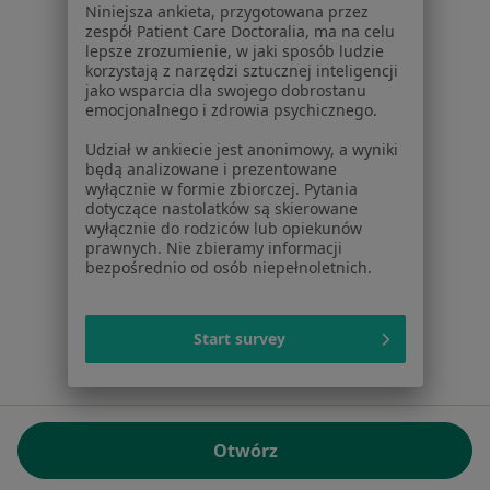
Niniejsza ankieta, przygotowana przez
NIP: ⁠7010224868
zespół Patient Care Doctoralia, ma na celu
lepsze zrozumienie, w jaki sposób ludzie
KRS: ⁠0000347997
korzystają z narzędzi sztucznej inteligencji
REGON: ⁠142276657
jako wsparcia dla swojego dobrostanu
emocjonalnego i zdrowia psychicznego.
Sąd Rejonowy dla m.st. Warszawy w Warszawie XII
Udział w ankiecie jest anonimowy, a wyniki
Wydział Gospodarczy KRS
będą analizowane i prezentowane
wyłącznie w formie zbiorczej. Pytania
Facebook
otwiera się w nowej karcie
dotyczące nastolatków są skierowane
wyłącznie do rodziców lub opiekunów
prawnych. Nie zbieramy informacji
bezpośrednio od osób niepełnoletnich.
otwiera się w nowej karcie
otwiera się w nowej karcie
otwiera się w nowej karcie
otwiera się w nowej karci
otwiera się
otwi
Polska
,
Türkiye
,
España
,
Italia
,
Deutschland
,
Česko
,
otwiera się w nowej karcie
otwiera się w nowej karcie
otwiera się w nowej karcie
otwiera się w nowej kar
otwiera się 
otwier
Portugal
,
México
,
Chile
,
Brasil
,
Argentina
,
Perú
,
Start survey
otwiera się w nowej karc
Colombia
Płatności kartą
ROZPORZĄDZENIE (UE) 2022/2065 (DSA) art. 24:
Otwórz
15.395.179 użytkowników/miesiąc - Czerwiec 2026