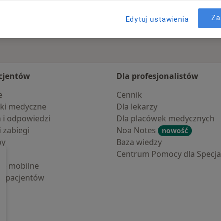
Za
Edytuj ustawienia
cjentów
Dla profesjonalistów
e
Cennik
ki medyczne
Dla lekarzy
a i odpowiedzi
Dla placówek medycznych
i zabiegi
Noa Notes
nowość
by
Baza wiedzy
Centrum Pomocy dla Specjal
cje mobilne
la pacjentów