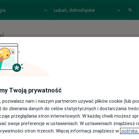
acja, badanie lub nazwisko
miasto lub dzielnica
ań
asto
 spełniających podane kryteria
my Twoją prywatność
buj konsultacje online ze specjalistami z
, pozwalasz nam i naszym partnerom używać plików cookie (lub p
) do zbierania danych do celów statystycznych i dostarczania treśc
cji online
zaje przeglądania stron internetowych. W każdej chwili możesz spr
wać swoje preferencje w ustawieniach. W ustawieniach znajdziesz ró
prywatności stron trzecich. Więcej informacji znajdziesz w
polityka