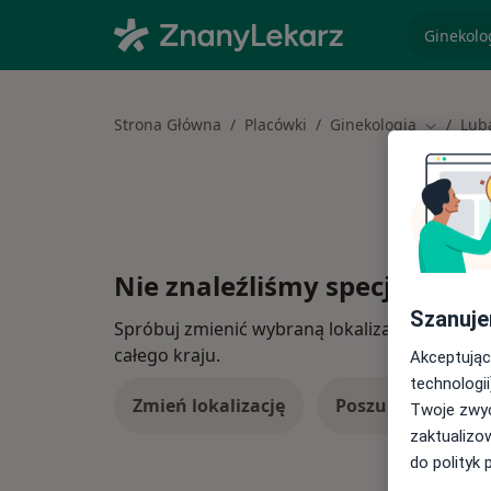
specjaliz
Strona Główna
Placówki
Ginekologia
Lub
Zmień mi
Nie znaleźliśmy specjalistów
Szanuje
Spróbuj zmienić wybraną lokalizację lub wypró
całego kraju.
Akceptując
technologii
Zmień lokalizację
Poszukaj konsulta
Twoje zwyc
zaktualizo
do polityk 