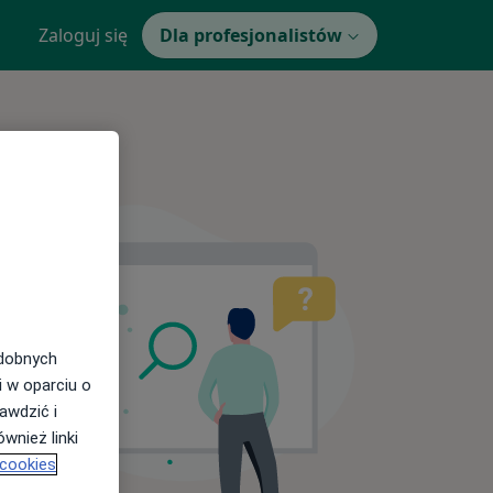
Zaloguj się
Dla profesjonalistów
odobnych
i w oparciu o
awdzić i
wnież linki
 cookies