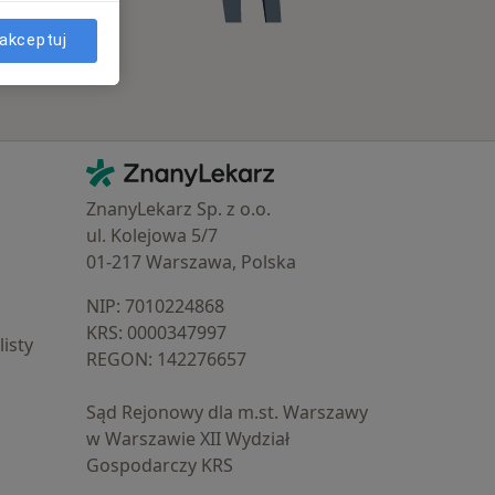
akceptuj
Kontakt
ZnanyLekarz - Strona główna
ZnanyLekarz Sp. z o.o.
ul. Kolejowa 5/7
01-217 Warszawa, Polska
NIP: ⁠7010224868
KRS: ⁠0000347997
isty
REGON: ⁠142276657
Sąd Rejonowy dla m.st. Warszawy
w Warszawie XII Wydział
Gospodarczy KRS