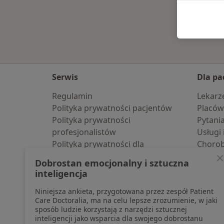
Serwis
Dla pa
Regulamin
Lekarz
Polityka prywatności pacjentów
Placów
Polityka prywatności
Pytani
profesjonalistów
Usługi 
Polityka prywatności dla
Choro
profesjonalistów, których dane
Pomoc
Dobrostan emocjonalny i sztuczna
pozyskaliśmy samodzielnie
Aplika
inteligencja
Polityka cookies
Blog d
Niniejsza ankieta, przygotowana przez zespół Patient
Jak działają wyniki wyszukiwania
Care Doctoralia, ma na celu lepsze zrozumienie, w jaki
Dostępność
sposób ludzie korzystają z narzędzi sztucznej
O nas
inteligencji jako wsparcia dla swojego dobrostanu