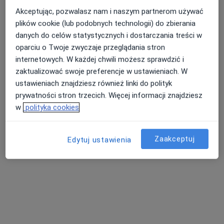
Akceptując, pozwalasz nam i naszym partnerom używać
Dostępni specjaliści
plików cookie (lub podobnych technologii) do zbierania
Specjaliści znajdują się poza Miłoradzice,
danych do celów statystycznych i dostarczania treści w
dolnośląskie, w obszarach bliskich Twojemu
oparciu o Twoje zwyczaje przeglądania stron
wyszukiwaniu.
internetowych. W każdej chwili możesz sprawdzić i
zaktualizować swoje preferencje w ustawieniach. W
ustawieniach znajdziesz również linki do polityk
prywatności stron trzecich. Więcej informacji znajdziesz
w
polityka cookies
Zaakceptuj
Edytuj ustawienia
Pro Medical Clinic
·
Więcej
Gastrologia, Chirurgia, Medycyna estetyczna
2397 opinii
Fabryczna 22, Legnica
•
Mapa
Konsultacja gastrologiczna
350 zł