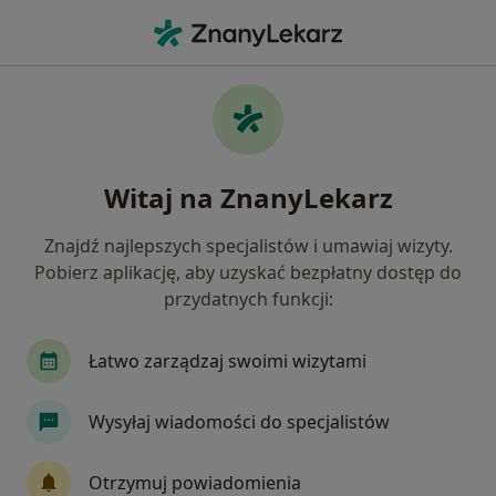
Me
Gastrologia • Miłoradzice, dolnośląskie
Filtry
• 1
Ubezpieczenie
Map
Gastrologia placówki w Miłoradzicach
Witaj na ZnanyLekarz
Jak działają wyniki wyszukiwania
Znajdź najlepszych specjalistów i umawiaj wizyty.
Pobierz aplikację, aby uzyskać bezpłatny dostęp do
Wybierz swoje ubezpieczenie
przydatnych funkcji:
Łatwo zarządzaj swoimi wizytami
Wysyłaj wiadomości do specjalistów
Otrzymuj powiadomienia