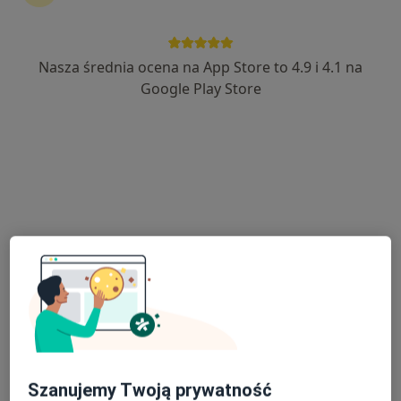
LUMEDIKO GABINETY LEKARSKIE Spółka z
ograniczoną odpowiedzialnością
Nasza średnia ocena na App Store to 4.9 i 4.1 na
·
Więcej
Gastrologia, Okulistyka, Ortopedia
Google Play Store
421 opinii
Generała Józefa Bema 7B, Lubin
•
Mapa
Konsultacja gastrologiczna
300 zł
Pokaż więcej usług
lek. Joanna Ścieszka
lek. Katarzyna
gastrolog
Magacz
gastrolog
Brak dostępnych specjalistów z wolnymi terminami w tym centrum medycznym.
Pokaż profil
Szanujemy Twoją prywatność