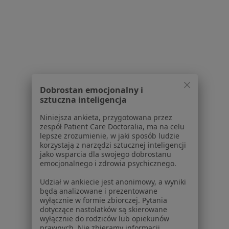
Partnerzy
Centrum prasowe
Kontakt
Dla pacjentów
Lekarze
Placówki medyczne
Dobrostan emocjonalny i
Pytania i odpowiedzi
sztuczna inteligencja
Usługi i zabiegi
Niniejsza ankieta, przygotowana przez
Choroby
zespół Patient Care Doctoralia, ma na celu
Pomoc
lepsze zrozumienie, w jaki sposób ludzie
Aplikacje mobilne
korzystają z narzędzi sztucznej inteligencji
jako wsparcia dla swojego dobrostanu
Blog dla pacjentów
emocjonalnego i zdrowia psychicznego.
Dla profesjonalistów
Udział w ankiecie jest anonimowy, a wyniki
będą analizowane i prezentowane
Cennik
wyłącznie w formie zbiorczej. Pytania
Dla lekarzy
dotyczące nastolatków są skierowane
wyłącznie do rodziców lub opiekunów
Dla placówek medycznych
prawnych. Nie zbieramy informacji