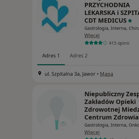
PRZYCHODNIA
LEKARSKA i SZPIT
CDT MEDICUS
Gastrologia, Interna, Chir
Więcej
415 opinii
Adres 1
Adres 2
ul. Szpitalna 3a, Jawor
•
Mapa
Niepubliczny Zes
Zakładów Opieki
Zdrowotnej Mied
Centrum Zdrowia
Gastrologia, Interna, Onk
Więcej