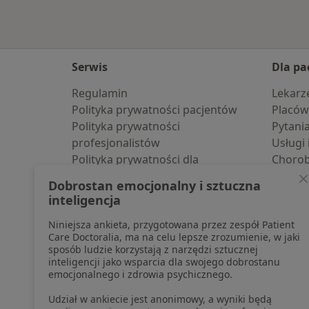
Serwis
Dla pa
Regulamin
Lekarz
Polityka prywatności pacjentów
Placów
Polityka prywatności
Pytani
profesjonalistów
Usługi 
Polityka prywatności dla
Choro
profesjonalistów, których dane
Pomoc
Dobrostan emocjonalny i sztuczna
pozyskaliśmy samodzielnie
Aplika
inteligencja
Polityka cookies
Blog d
Niniejsza ankieta, przygotowana przez zespół Patient
Jak działają wyniki wyszukiwania
Care Doctoralia, ma na celu lepsze zrozumienie, w jaki
Dostępność
sposób ludzie korzystają z narzędzi sztucznej
O nas
inteligencji jako wsparcia dla swojego dobrostanu
emocjonalnego i zdrowia psychicznego.
Praca
Rekrutujemy!
Partnerzy
Udział w ankiecie jest anonimowy, a wyniki będą
Centrum prasowe