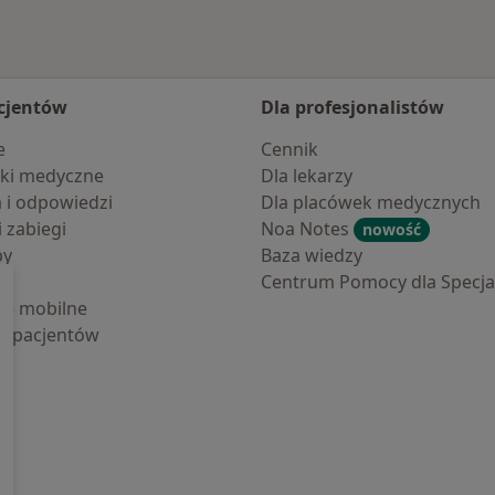
cjentów
Dla profesjonalistów
e
Cennik
ki medyczne
Dla lekarzy
a i odpowiedzi
Dla placówek medycznych
i zabiegi
Noa Notes
nowość
by
Baza wiedzy
Centrum Pomocy dla Specjal
cje mobilne
la pacjentów