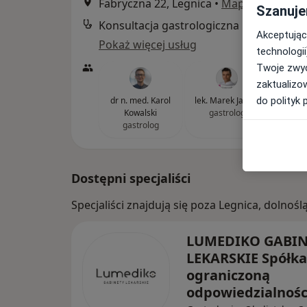
Fabryczna 22, Legnica
•
Mapa
Szanuje
Konsultacja gastrologiczna
Akceptując
Pokaż więcej usług
technologii
Twoje zwyc
zaktualizo
dr n. med. Karol
lek. Marek Janiec
lek. Łu
do polityk 
Kowalski
gastrolog
ga
gastrolog
Dostępni specjaliści
Specjaliści znajdują się poza Legnica, dolno
LUMEDIKO GABIN
LEKARSKIE Spółka
ograniczoną
odpowiedzialnoś