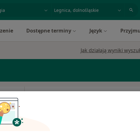
acja, badanie lub nazwisko
miasto lub dzielnica
zenie
Dostępne terminy
Język
Przyjmu
Jak działają wyniki wysz
c
Dziś
Jutro
Pon,
Wt,
8 Sie
9 Sie
10 Sie
11 Sie
edycyna
Umawianie online nie jest dostępne
Pokaż profil