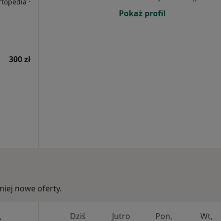
·
rtopedia
Pokaż profil
300 zł
iej nowe oferty.
A
Dziś
Jutro
Pon,
Wt,