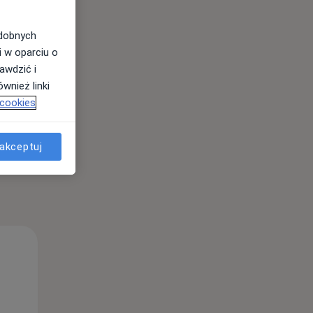
odobnych
i w oparciu o
awdzić i
wnież linki
 cookies
akceptuj
Śr,
Czw,
Pt,
12 Sie
13 Sie
14 Sie