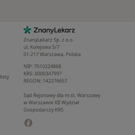
Kontakt
ZnanyLekarz - Strona główna
ZnanyLekarz Sp. z o.o.
ul. Kolejowa 5/7
01-217 Warszawa, Polska
NIP: ⁠7010224868
KRS: ⁠0000347997
isty
REGON: ⁠142276657
Sąd Rejonowy dla m.st. Warszawy
w Warszawie XII Wydział
Gospodarczy KRS
Facebook
otwiera się w nowej karcie