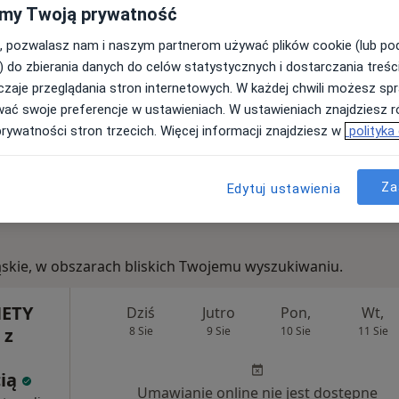
my Twoją prywatność
350 zł
, pozwalasz nam i naszym partnerom używać plików cookie (lub p
) do zbierania danych do celów statystycznych i dostarczania treśc
zaje przeglądania stron internetowych. W każdej chwili możesz spr
wać swoje preferencje w ustawieniach. W ustawieniach znajdziesz ró
kasz Staszak
prywatności stron trzecich. Więcej informacji znajdziesz w
polityka
strolog
Za
Edytuj ustawienia
śląskie, w obszarach bliskich Twojemu wyszukiwaniu.
ETY
Dziś
Jutro
Pon,
Wt,
 z
8 Sie
9 Sie
10 Sie
11 Sie
cią
Umawianie online nie jest dostępne