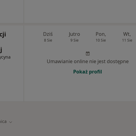
cji
Dziś
Jutro
Pon,
Wt,
8 Sie
9 Sie
10 Sie
11 Sie
j
ycyna
Umawianie online nie jest dostępne
Pokaż profil
ica
asto
Zmień miasto