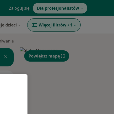
Zaloguj się
Dla profesjonalistów
je dzieci
Więcej filtrów
•
1
ukiwania
Powiększ mapę
Śr,
Czw,
Pt,
12 Sie
13 Sie
14 Sie