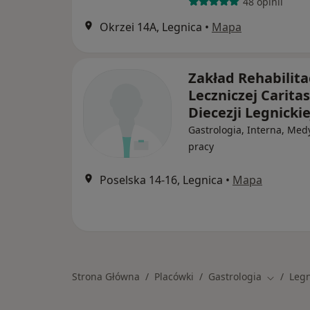
48 opinii
Okrzei 14A, Legnica
•
Mapa
Zakład Rehabilita
Leczniczej Caritas
Diecezji Legnickie
Gastrologia, Interna, Med
pracy
Poselska 14-16, Legnica
•
Mapa
Strona Główna
Placówki
Gastrologia
Legn
Zmień mi