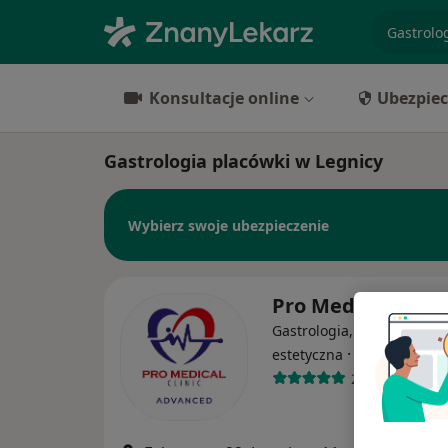
specjaliz
Konsultacje online
Ubezpiec
Gastrologia placówki w Legnicy
Wybierz swoje ubezpieczenie
Pro Medical Clini
Gastrologia, Chirurgia, M
·
Więcej
estetyczna
2395 opinii