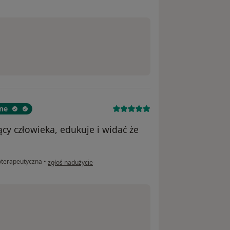
ane
ący człowieka, edukuje i widać że
w opinii użytkownika Karolina
joterapeutyczna
•
zgłoś nadużycie