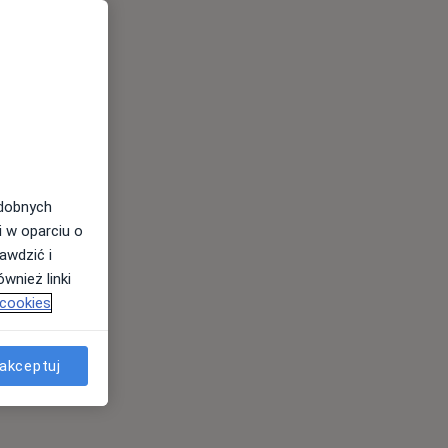
odobnych
i w oparciu o
awdzić i
wnież linki
 cookies
akceptuj