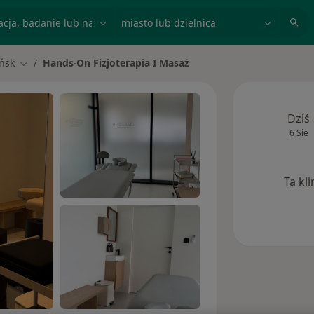
acja, badanie lub nazwisko
miasto lub dzielnica
ńsk
Hands-On Fizjoterapia I Masaż
asto
Zmień miasto
Dziś
6 Sie
Ta kl