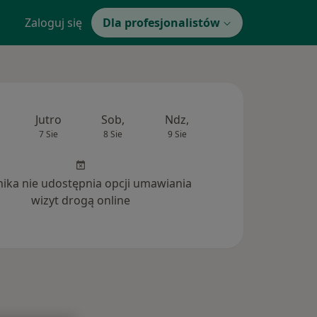
Zaloguj się
Dla profesjonalistów
Jutro
Sob,
Ndz,
Pon,
Wt,
7 Sie
8 Sie
9 Sie
10 Sie
11 Si
inika nie udostępnia opcji umawiania
wizyt drogą online