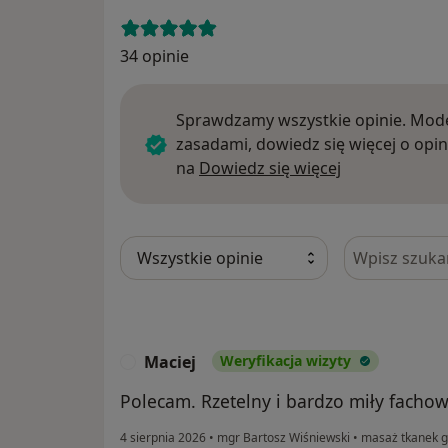
34 opinie
Sprawdzamy wszystkie opinie. Mode
zasadami, dowiedz się więcej o opin
Dowiedz się w
na
Dowiedz się więcej
Szukaj w opi
Maciej
Weryfikacja wizyty
M
Polecam. Rzetelny i bardzo miły fachow
4 sierpnia 2026
•
mgr Bartosz Wiśniewski
•
masaż tkanek g