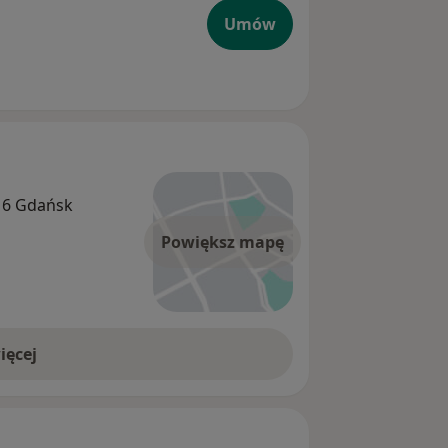
Umów
416 Gdańsk
Powiększ mapę
ięcej