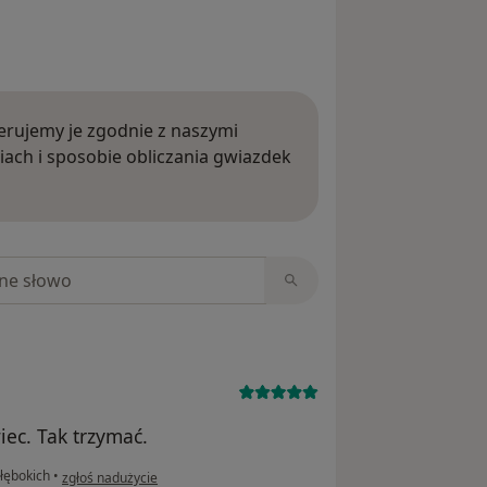
rujemy je zgodnie z naszymi
iach i sposobie obliczania gwiazdek
ięcej o opiniach
niach
iec. Tak trzymać.
w opinii użytkownika Maciej
łębokich
•
zgłoś nadużycie