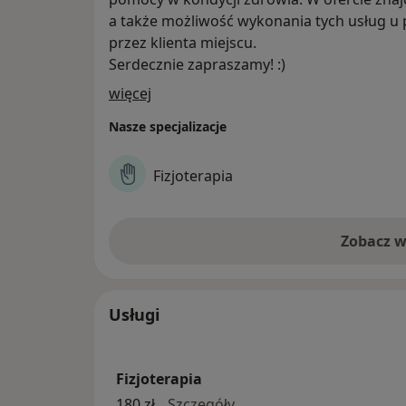
a także możliwość wykonania tych usług 
przez klienta miejscu.
Serdecznie zapraszamy! :)
O nas
więcej
Nasze specjalizacje
Fizjoterapia
Zobacz w
Usługi
Fizjoterapia
fizjoterapia
180 zł
Szczegóły