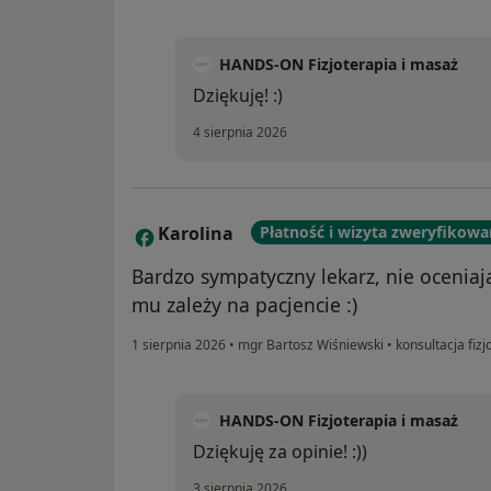
HANDS-ON Fizjoterapia i masaż
Dziękuję! :)
4 sierpnia 2026
Karolina
Płatność i wizyta zweryfikow
K
Bardzo sympatyczny lekarz, nie oceniaj
mu zależy na pacjencie :)
1 sierpnia 2026
•
mgr Bartosz Wiśniewski
•
konsultacja fiz
HANDS-ON Fizjoterapia i masaż
Dziękuję za opinie! :))
3 sierpnia 2026