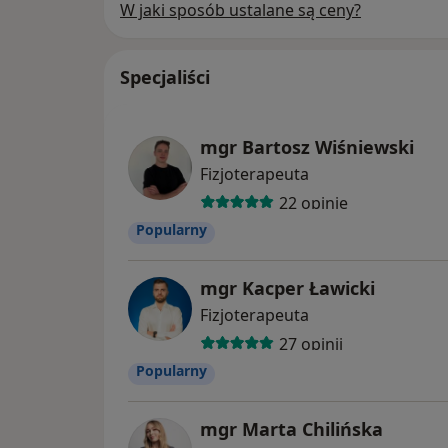
W jaki sposób ustalane są ceny?
Specjaliści
mgr Bartosz Wiśniewski
Fizjoterapeuta
22 opinie
Popularny
mgr Kacper Ławicki
Fizjoterapeuta
27 opinii
Popularny
mgr Marta Chilińska