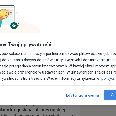
apia i masaż
my Twoją prywatność
Wyślij wiadomość
, pozwalasz nam i naszym partnerom używać plików cookie (lub p
) do zbierania danych do celów statystycznych i dostarczania treśc
zaje przeglądania stron internetowych. W każdej chwili możesz spr
Adresy
Opinie
wać swoje preferencje w ustawieniach. W ustawieniach znajdziesz ró
prywatności stron trzecich. Więcej informacji znajdziesz w
polityka
Za
Edytuj ustawienia
 masażu, ogólnej rehabilitacji a także
bido. Zajmujemy się osobami po
lami kręgosłupa lub przy ogólnej
ziecie Państwo masaże, rehabilitację,