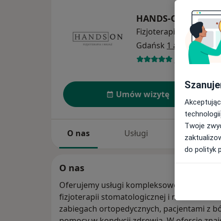
HANDS-ON Fizjoter
Fizjoterapia
więcej
Gdańsk
1 adres
34 opinie
Szanuje
Umów wizytę
Akceptując
technologii
Twoje zwyc
O nas
Usługi
Specjaliści
zaktualizo
do polityk 
O nas
Oferujemy usługi kompleksowej fizjoterapii,
fizjoterapii stomatologicznej i masażu Ko
zabiegach ortopedycznych, pacjentami z bó
pomocy w kondycji zdrowia. W ofercie znajd