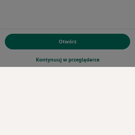
Więcej w kategorii: Centra medyczne Fizjoterapi
Otwórz
Kontynuuj w przeglądarce
Serwis
Umów wizytę
Regulamin
Polityka prywatności pacjentów
Polityka prywatności profesjonalistów
Polityka prywatności dla profesjonalistów, których
dane pozyskaliśmy samodzielnie
Polityka cookies
Jak działają wyniki wyszukiwania