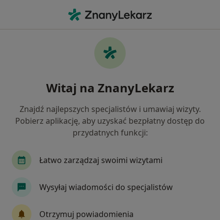
Me
Czego szukasz?
Strona Główna
Placówki
Fizjoterapia
Gdynia
P
Zmień miasto
Zmień 
Witaj na ZnanyLekarz
Znajdź najlepszych specjalistów i umawiaj wizyty.
Pobierz aplikację, aby uzyskać bezpłatny dostęp do
przydatnych funkcji:
Łatwo zarządzaj swoimi wizytami
Wysyłaj wiadomości do specjalistów
Pomorskie Centrum Fizjoterapii Domowej
Otrzymuj powiadomienia