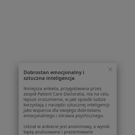
ale przede wszystkim skuteczny i bezbolesny. Po
trzech tygodniach od rehabilitacji do chwili
obecnej poruszałem się i nadal poruszam się bez
jakiegokolwiek wspomagania. Gorąco polecam
usługi p.Michała.
14 kwietnia 2026
•
mgr Michał Mackiewicz
•
rehabilitacja ortopedyczna
•
w opinii użytkownika Tadeusz Zielonka
zgłoś nadużycie
mgr Michał Mackiewicz
Dobrostan emocjonalny i
sztuczna inteligencja
Panie Tadeuszu, bardzo Panu dziękuję. Cieszę się,
było mi niezmiernie miło skutecznie
Niniejsza ankieta, przygotowana przez
Panu pomóc :))
zespół Patient Care Doctoralia, ma na celu
lepsze zrozumienie, w jaki sposób ludzie
15 kwietnia 2026
korzystają z narzędzi sztucznej inteligencji
jako wsparcia dla swojego dobrostanu
emocjonalnego i zdrowia psychicznego.
Udział w ankiecie jest anonimowy, a wyniki
będą analizowane i prezentowane