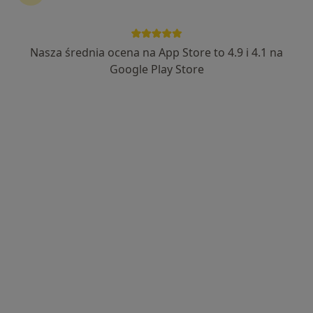
Fizjoterapia
więcej
Gdynia
1 adres
Nasza średnia ocena na App Store to 4.9 i 4.1 na
236 opinii
Google Play Store
Umów wizytę
Wyślij wiadomość
Aktualności
O nas
Usługi
Specjaliści
Ad
Pomorskie Centrum Fizjoterapii Domowej
.
25/01/2024