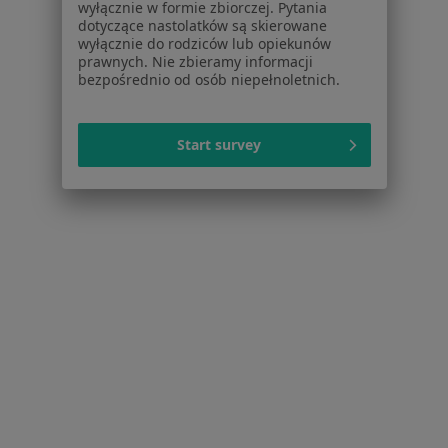
wyłącznie w formie zbiorczej. Pytania
Zobacz więcej
dotyczące nastolatków są skierowane
wyłącznie do rodziców lub opiekunów
prawnych. Nie zbieramy informacji
bezpośrednio od osób niepełnoletnich.
Najczęściej zadawane pytania
Porady z jakiego zakresu oferuje Pomorskie Centrum
Start survey
Fizjoterapii Domowej, Gdynia?
Pomorskie Centrum Fizjoterapii Domowej, Gdynia
dysponuje dużym zespołem o następujących
zakresach porad: fizjoterapia, fizjoterapia dziecięca,
rehabilitacja medyczna.
Jakie usługi oferuje Pomorskie Centrum Fizjoterapii
Domowej?
Czy Pomorskie Centrum Fizjoterapii Domowej oferuje
wizyty online, bez potrzeby odwiedzenia placówki?
Jak mogę umówić wizytę w Pomorskie Centrum
Fizjoterapii Domowej?
Kiedy mogę skonsultować się w Pomorskie Centrum
Fizjoterapii Domowej?