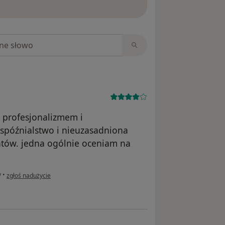
niach
ę profesjonalizmem i
spóźnialstwo i nieuzasadniona
ntów. jedna ogólnie oceniam na
w opinii użytkownika N.M.
y
•
zgłoś nadużycie