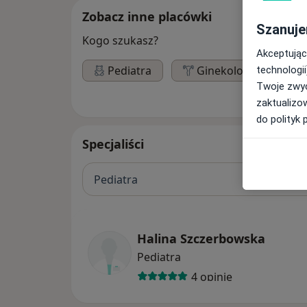
Zobacz inne placówki
Szanuje
Kogo szukasz?
Akceptując
Pediatra
Ginekolog
L
technologii
Twoje zwyc
zaktualizo
do polityk 
Specjaliści
Pediatra
Halina Szczerbowska
Pediatra
4 opinie