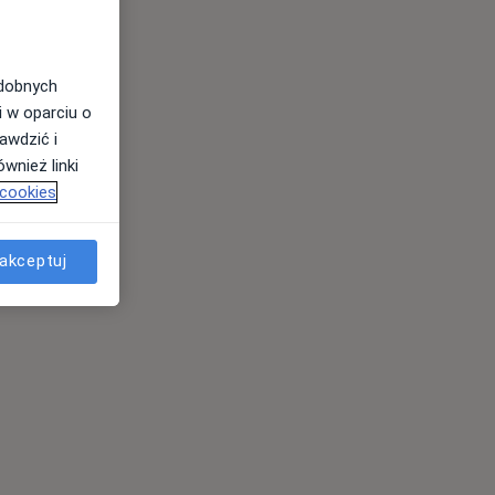
odobnych
i w oparciu o
awdzić i
wnież linki
 cookies
akceptuj