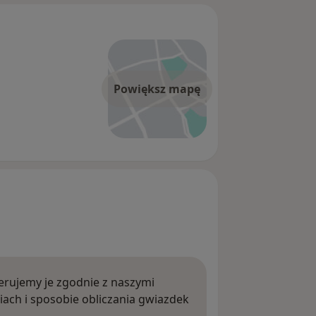
Powiększ mapę
rujemy je zgodnie z naszymi
iach i sposobie obliczania gwiazdek
ięcej o opiniach