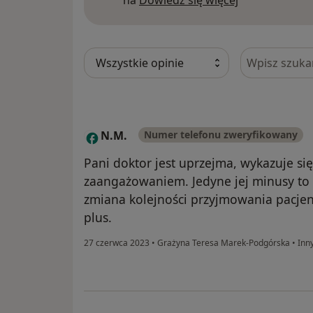
na
Dowiedz się więcej
Szukaj w opi
N.M.
Numer telefonu zweryfikowany
N
Pani doktor jest uprzejma, wykazuje si
zaangażowaniem. Jedyne jej minusy to 
zmiana kolejności przyjmowania pacje
plus.
27 czerwca 2023
•
Grażyna Teresa Marek-Podgórska
•
Inn