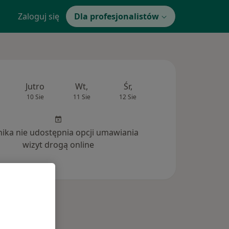
Zaloguj się
Dla profesjonalistów
Jutro
Wt,
Śr,
Czw,
Pt,
10 Sie
11 Sie
12 Sie
13 Sie
14 Si
inika nie udostępnia opcji umawiania
wizyt drogą online