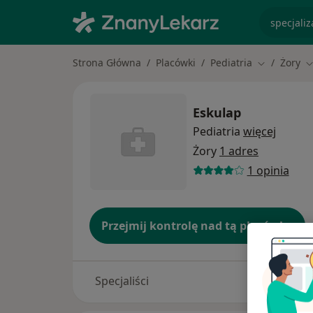
specjaliz
Strona Główna
Placówki
Pediatria
Żory
Zmień mias
Z
Eskulap
Pediatria
więcej
Żory
1 adres
1 opinia
Przejmij kontrolę nad tą placówką
Specjaliści
Adresy