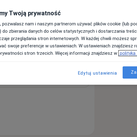
my Twoją prywatność
, pozwalasz nam i naszym partnerom używać plików cookie (lub p
aryngolog
Fizjoterapeuta
) do zbierania danych do celów statystycznych i dostarczania treśc
zaje przeglądania stron internetowych. W każdej chwili możesz spr
Szukaj innej specjalizacji
wać swoje preferencje w ustawieniach. W ustawieniach znajdziesz ró
prywatności stron trzecich. Więcej informacji znajdziesz w
polityka
Za
Edytuj ustawienia