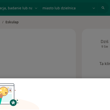
acja, badanie lub nazwisko
miasto lub dzielnica
Eskulap
to
mień miasto
Dziś
9 Sie
Ta kl
Opinie