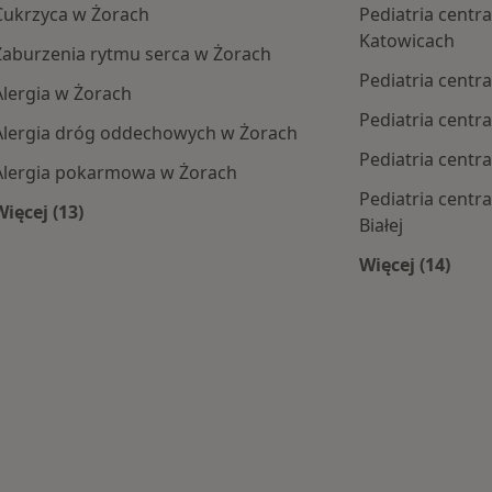
Cukrzyca w Żorach
Pediatria cent
Katowicach
Zaburzenia rytmu serca w Żorach
Pediatria centr
Alergia w Żorach
Pediatria cent
Alergia dróg oddechowych w Żorach
Pediatria cent
Alergia pokarmowa w Żorach
Pediatria centr
Więcej (13)
Białej
Więcej w kategorii: Najczęście leczone choroby
Więcej (14)
 centra medyczne
Więcej w 