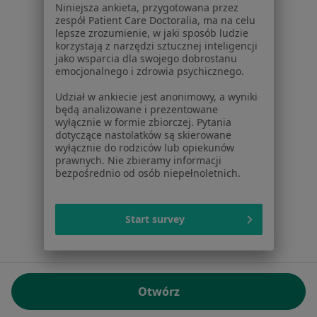
Niniejsza ankieta, przygotowana przez
NIP: ⁠7010224868
zespół Patient Care Doctoralia, ma na celu
lepsze zrozumienie, w jaki sposób ludzie
KRS: ⁠0000347997
korzystają z narzędzi sztucznej inteligencji
REGON: ⁠142276657
jako wsparcia dla swojego dobrostanu
emocjonalnego i zdrowia psychicznego.
Sąd Rejonowy dla m.st. Warszawy w Warszawie XII
Udział w ankiecie jest anonimowy, a wyniki
Wydział Gospodarczy KRS
będą analizowane i prezentowane
wyłącznie w formie zbiorczej. Pytania
Facebook
otwiera się w nowej karcie
dotyczące nastolatków są skierowane
wyłącznie do rodziców lub opiekunów
prawnych. Nie zbieramy informacji
bezpośrednio od osób niepełnoletnich.
otwiera się w nowej karcie
otwiera się w nowej karcie
otwiera się w nowej karcie
otwiera się w nowej karci
otwiera się
otwi
Polska
,
Türkiye
,
España
,
Italia
,
Deutschland
,
Česko
,
otwiera się w nowej karcie
otwiera się w nowej karcie
otwiera się w nowej karcie
otwiera się w nowej kar
otwiera się 
otwier
Portugal
,
México
,
Chile
,
Brasil
,
Argentina
,
Perú
,
Start survey
otwiera się w nowej karc
Colombia
Płatności kartą
ROZPORZĄDZENIE (UE) 2022/2065 (DSA) art. 24:
Otwórz
15.395.179 użytkowników/miesiąc - Czerwiec 2026