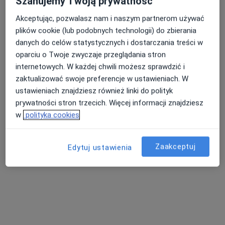
Szanujemy Twoją prywatność
Akceptując, pozwalasz nam i naszym partnerom używać
plików cookie (lub podobnych technologii) do zbierania
Nasza średnia ocena na App Store to 4.9 i 4.1 na
Nie znaleźliśmy specjalistów spełniających
danych do celów statystycznych i dostarczania treści w
Google Play Store
podane kryteria
oparciu o Twoje zwyczaje przeglądania stron
internetowych. W każdej chwili możesz sprawdzić i
Spróbuj zmienić wybraną lokalizację lub wypróbuj
zaktualizować swoje preferencje w ustawieniach. W
konsultacje online ze specjalistami z całego kraju.
ustawieniach znajdziesz również linki do polityk
prywatności stron trzecich. Więcej informacji znajdziesz
Zmień lokalizację
w
polityka cookies
Poszukaj konsultacji online
Zaakceptuj
Edytuj ustawienia
Serwis