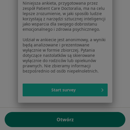
Niniejsza ankieta, przygotowana przez
NIP: ⁠7010224868
zespół Patient Care Doctoralia, ma na celu
lepsze zrozumienie, w jaki sposób ludzie
KRS: ⁠0000347997
korzystają z narzędzi sztucznej inteligencji
REGON: ⁠142276657
jako wsparcia dla swojego dobrostanu
emocjonalnego i zdrowia psychicznego.
Sąd Rejonowy dla m.st. Warszawy w Warszawie XII
Udział w ankiecie jest anonimowy, a wyniki
Wydział Gospodarczy KRS
będą analizowane i prezentowane
wyłącznie w formie zbiorczej. Pytania
Facebook
otwiera się w nowej karcie
dotyczące nastolatków są skierowane
wyłącznie do rodziców lub opiekunów
prawnych. Nie zbieramy informacji
bezpośrednio od osób niepełnoletnich.
otwiera się w nowej karcie
otwiera się w nowej karcie
otwiera się w nowej karcie
otwiera się w nowej karci
otwiera się
otwi
Polska
,
Türkiye
,
España
,
Italia
,
Deutschland
,
Česko
,
otwiera się w nowej karcie
otwiera się w nowej karcie
otwiera się w nowej karcie
otwiera się w nowej kar
otwiera się 
otwier
Portugal
,
México
,
Chile
,
Brasil
,
Argentina
,
Perú
,
Start survey
otwiera się w nowej karc
Colombia
Płatności kartą
ROZPORZĄDZENIE (UE) 2022/2065 (DSA) art. 24:
Otwórz
15.395.179 użytkowników/miesiąc - Czerwiec 2026