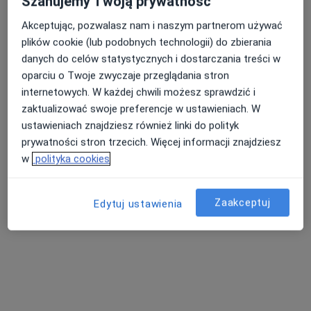
Szanujemy Twoją prywatność
Akceptując, pozwalasz nam i naszym partnerom używać
plików cookie (lub podobnych technologii) do zbierania
Nasza średnia ocena na App Store to 4.9 i 4.1 na
Nie znaleźliśmy specjalistów spełniających
danych do celów statystycznych i dostarczania treści w
Google Play Store
podane kryteria
oparciu o Twoje zwyczaje przeglądania stron
internetowych. W każdej chwili możesz sprawdzić i
Spróbuj zmienić wybraną lokalizację lub wypróbuj
zaktualizować swoje preferencje w ustawieniach. W
konsultacje online ze specjalistami z całego kraju.
ustawieniach znajdziesz również linki do polityk
prywatności stron trzecich. Więcej informacji znajdziesz
Zmień lokalizację
w
polityka cookies
Poszukaj konsultacji online
Zaakceptuj
Edytuj ustawienia
Serwis