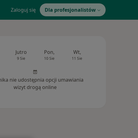
Zaloguj się
Dla profesjonalistów
Jutro
Pon,
Wt,
Śr,
Czw
9 Sie
10 Sie
11 Sie
12 Sie
13 Si
inika nie udostępnia opcji umawiania
wizyt drogą online