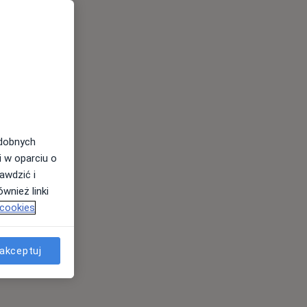
odobnych
i w oparciu o
awdzić i
wnież linki
 cookies
akceptuj