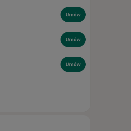
Umów
wego
Umów
ego
Umów
wego