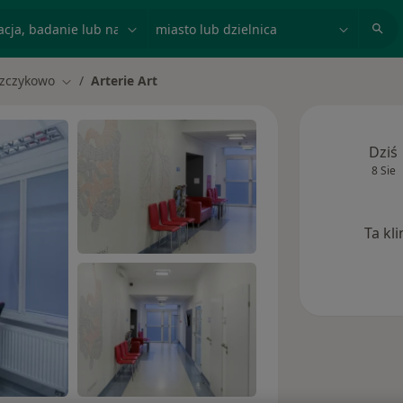
acja, badanie lub nazwisko
miasto lub dzielnica
zczykowo
Arterie Art
iasto
Zmień miasto
Dziś
8 Sie
Ta kl