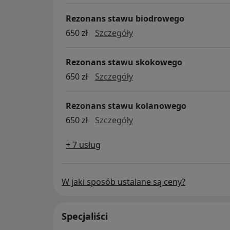
Rezonans stawu biodrowego
Rezonans stawu biodro
650 zł
Szczegóły
Rezonans stawu skokowego
Rezonans stawu skokow
650 zł
Szczegóły
Rezonans stawu kolanowego
Rezonans stawu kolano
650 zł
Szczegóły
+ 7 usług
W jaki sposób ustalane są ceny?
Specjaliści