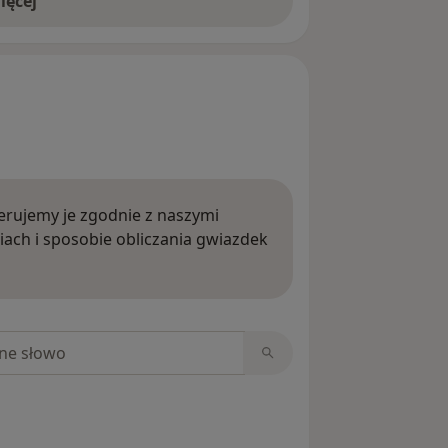
ięcej
rujemy je zgodnie z naszymi
iach i sposobie obliczania gwiazdek
ięcej o opiniach
niach