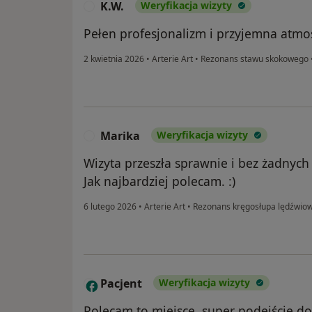
K.W.
Weryfikacja wizyty
K
Pełen profesjonalizm i przyjemna atmo
2 kwietnia 2026
•
Arterie Art
•
Rezonans stawu skokowego
Marika
Weryfikacja wizyty
M
Wizyta przeszła sprawnie i bez żadnyc
Jak najbardziej polecam. :)
6 lutego 2026
•
Arterie Art
•
Rezonans kręgosłupa lędźwio
Pacjent
Weryfikacja wizyty
P
Polecam to miejsce, super podejście do 