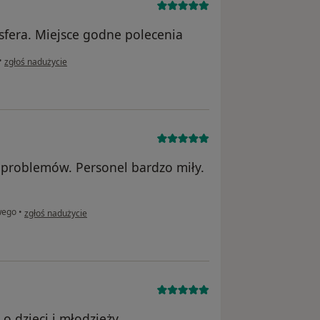
sfera. Miejsce godne polecenia
w opinii użytkownika K.W.
•
zgłoś nadużycie
h problemów. Personel bardzo miły.
w opinii użytkownika Marika
wego
•
zgłoś nadużycie
o dzieci i młodzieży.