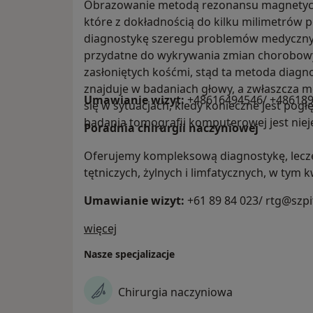
Obrazowanie metodą rezonansu magnetycz
które z dokładnością do kilku milimetrów
diagnostykę szeregu problemów medycznych
przydatne do wykrywania zmian chorobowy
zasłoniętych kośćmi, stąd ta metoda diagn
znajduje w badaniach głowy, a zwłaszcza 
Umawianie wizyt:
+48616494546/ +48618
się w sytuacjach, kiedy konieczne jest pogł
badania tomografii komputerowej jest niej
Poradnia chirurgii naczyniowej
Oferujemy kompleksową diagnostykę, lecze
tętniczych, żylnych i limfatycznych, w tym 
Umawianie wizyt:
+61 89 84 023/ rtg@szp
O nas
więcej
Nasze specjalizacje
Chirurgia naczyniowa