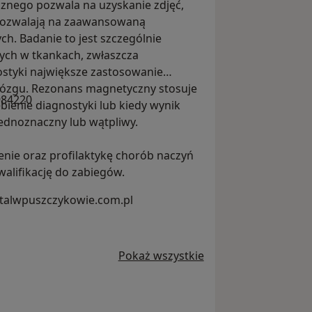
nego pozwala na uzyskanie zdjęć,
 pozwalają na zaawansowaną
. Badanie to jest szczególnie
ch w tkankach, zwłaszcza
ostyki największe zastosowanie
mózgu. Rezonans magnetyczny stosuje
984220
ębienie diagnostyki lub kiedy wynik
ednoznaczny lub wątpliwy.
nie oraz profilaktykę chorób naczyń
kwalifikację do zabiegów.
italwpuszczykowie.com.pl
Pokaż wszystkie