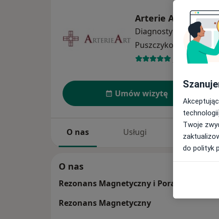
Arterie Art
Diagnostyka
więcej
Puszczykowo
1 adres
26 opinii
Szanuje
Umów wizytę
Akceptując
technologii
Twoje zwyc
O nas
Usługi
Specjaliści
zaktualizo
do polityk 
O nas
Rezonans Magnetyczny
i
Poradnia chirur
Rezonans Magnetyczny