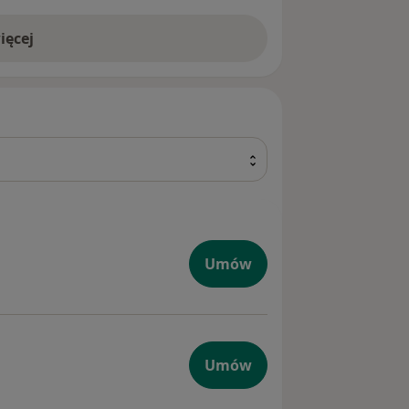
ięcej
yjnego
Umów
łowy
Umów