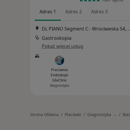
Adres 1
Adres 2
Adres 3
DL PIANO Segment C - Wrocławsk
Gastroskopia
Pokaż więcej usług
Pracownia
Endoskopii
GlivClinic
diagnostyka
Strona Główna
Placówki
Diagnostyka
Bie
Zmień m