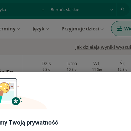
acja, badanie lub nazwisko
miasto lub dzielnica
erminy
Język
Przyjmuje dzieci
Wi
Jak działają wyniki wysz
Dziś
Jutro
Wt,
Śr,
9 Sie
10 Sie
11 Sie
12 Sie
ja Sp.
Umawianie online nie jest dostępne
Więcej
Pokaż profil
my Twoją prywatność