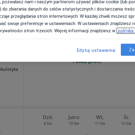
, pozwalasz nam i naszym partnerom używać plików cookie (lub p
) do zbierania danych do celów statystycznych i dostarczania treśc
zaje przeglądania stron internetowych. W każdej chwili możesz spr
Dziś
Jutro
Wt,
Śr,
wać swoje preferencje w ustawieniach. W ustawieniach znajdziesz ró
9 Sie
10 Sie
11 Sie
12 Sie
prywatności stron trzecich. Więcej informacji znajdziesz w
polityka
tyki
Za
Umawianie online nie jest dostępne
Edytuj ustawienia
wska -
Pokaż profil
kulistyka
Dziś
Jutro
Wt,
Śr,
9 Sie
10 Sie
11 Sie
12 Sie