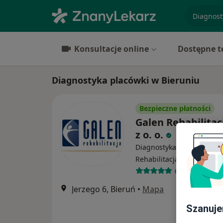
specjaliz
Konsultacje online
Dostępne t
Diagnostyka placówki w Bieruniu
Bezpieczne płatności
Galen Rehabilitac
z o. o.
Diagnostyka, Fizjoterapia,
·
Rehabilitacja medyczna
624 opinie
Jerzego 6, Bieruń
•
Mapa
Szanuje