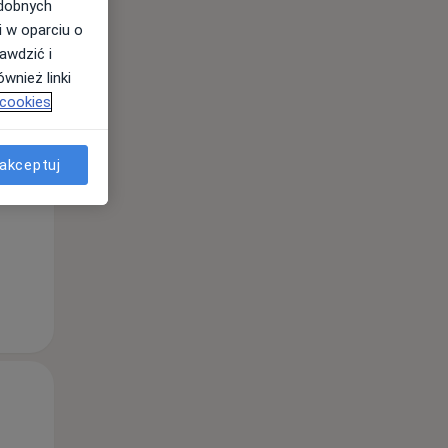
odobnych
i w oparciu o
awdzić i
Czw,
Pt,
Sob,
wnież linki
13 Sie
14 Sie
15 Sie
 cookies
akceptuj
Czw,
Pt,
Sob,
13 Sie
14 Sie
15 Sie