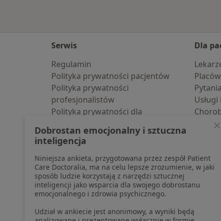
Serwis
Dla pa
Regulamin
Lekarz
Polityka prywatności pacjentów
Placów
Polityka prywatności
Pytani
profesjonalistów
Usługi 
Polityka prywatności dla
Choro
profesjonalistów, których dane
Pomoc
Dobrostan emocjonalny i sztuczna
pozyskaliśmy samodzielnie
Aplika
inteligencja
Polityka cookies
Blog d
Niniejsza ankieta, przygotowana przez zespół Patient
Jak działają wyniki wyszukiwania
Care Doctoralia, ma na celu lepsze zrozumienie, w jaki
Dostępność
sposób ludzie korzystają z narzędzi sztucznej
O nas
inteligencji jako wsparcia dla swojego dobrostanu
emocjonalnego i zdrowia psychicznego.
Praca
Rekrutujemy!
Partnerzy
Udział w ankiecie jest anonimowy, a wyniki będą
Centrum prasowe
analizowane i prezentowane wyłącznie w formie