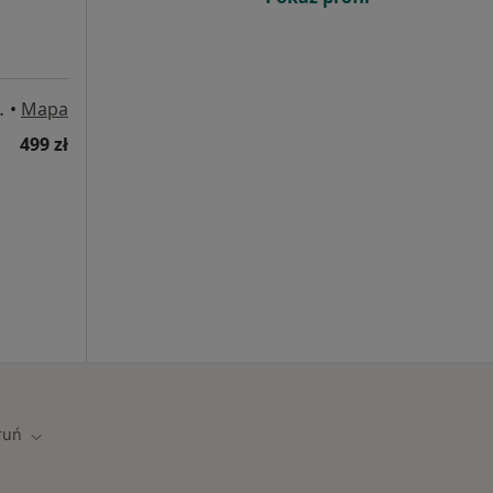
a 54, Katowice
•
Mapa
499 zł
ruń
iasto
Zmień miasto