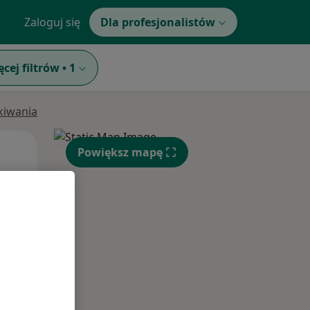
Zaloguj się
Dla profesjonalistów
ęcej filtrów
•
1
ukiwania
Czw,
Pt,
Sob,
Powiększ mapę
13 Sie
14 Sie
15 Sie