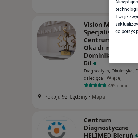
Akceptując
technologii
Twoje zwyc
Vision Med
zaktualizo
Specjalistyczne
do polityk 
Centrum Diagnos
Oka dr n.med.
Dominika Janisze
Bil
Diagnostyka, Okulistyka, O
·
Więcej
dziecięca
495 opinii
Pokoju 92, Lędziny
•
Mapa
Centrum
Diagnostyczne
HELIMED Bieruń