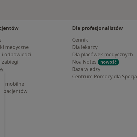
cjentów
Dla profesjonalistów
e
Cennik
ki medyczne
Dla lekarzy
a i odpowiedzi
Dla placówek medycznych
i zabiegi
Noa Notes
nowość
by
Baza wiedzy
Centrum Pomocy dla Specjal
cje mobilne
la pacjentów