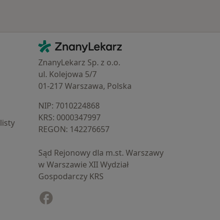
Kontakt
ZnanyLekarz - Strona główna
ZnanyLekarz Sp. z o.o.
ul. Kolejowa 5/7
01-217 Warszawa, Polska
NIP: ⁠7010224868
KRS: ⁠0000347997
isty
REGON: ⁠142276657
Sąd Rejonowy dla m.st. Warszawy
w Warszawie XII Wydział
Gospodarczy KRS
Facebook
otwiera się w nowej karcie