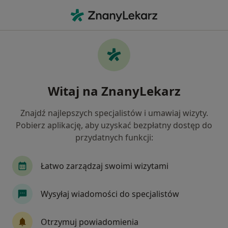
Me
Chirurgia Plastyczna • Otwock, mazowieckie
Filtry
• 1
Mapa
Chirurgia plastyczna placówki w Otwocku
Witaj na ZnanyLekarz
Jak działają wyniki wyszukiwania
Znajdź najlepszych specjalistów i umawiaj wizyty.
Pobierz aplikację, aby uzyskać bezpłatny dostęp do
przydatnych funkcji:
Łatwo zarządzaj swoimi wizytami
Wysyłaj wiadomości do specjalistów
Timeless Chirurgia Plastyczna
·
Więcej
Chirurgia plastyczna, Chirurgia, Dermatologia
Otrzymuj powiadomienia