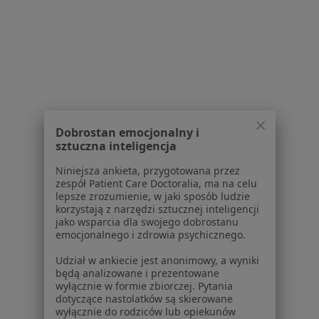
Dla pacjentów
Lekarze
Placówki medyczne
Pytania i odpowiedzi
Usługi i zabiegi
Choroby
Dobrostan emocjonalny i
Pomoc
sztuczna inteligencja
Aplikacje mobilne
Niniejsza ankieta, przygotowana przez
Blog dla pacjentów
zespół Patient Care Doctoralia, ma na celu
lepsze zrozumienie, w jaki sposób ludzie
Dla profesjonalistów
korzystają z narzędzi sztucznej inteligencji
jako wsparcia dla swojego dobrostanu
Cennik
emocjonalnego i zdrowia psychicznego.
Dla lekarzy
Dla placówek medycznych
Udział w ankiecie jest anonimowy, a wyniki
będą analizowane i prezentowane
Noa Notes
nowość
wyłącznie w formie zbiorczej. Pytania
Baza wiedzy
dotyczące nastolatków są skierowane
Centrum Pomocy dla Specjalisty
wyłącznie do rodziców lub opiekunów