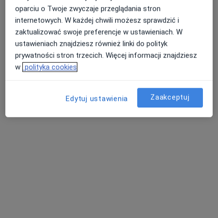
oparciu o Twoje zwyczaje przeglądania stron
internetowych. W każdej chwili możesz sprawdzić i
Dr Szczyt Chirurgia Plastyczna - ul.
zaktualizować swoje preferencje w ustawieniach. W
Królewicza Jakuba 37
ustawieniach znajdziesz również linki do polityk
·
Chirurgia plastyczna, Chirurgia, Medycyna estetyczna
prywatności stron trzecich. Więcej informacji znajdziesz
Więcej
w
polityka cookies
267 opinii
Królewicza Jakuba 37, Warszawa
•
Mapa
Zaakceptuj
Edytuj ustawienia
Konsultacja z zakresu chirurgii plastycznej
400 zł
dr hab. n. med. Artur
dr Konrad Kochan
lek. Szymon
Pasternak
chirurg plastyczny
Miśkiewicz
chirurg plastyczny
chirurg plastyczny
Zobacz wszystkich 9 specjalistów
Brak dostępnych specjalistów z wolnymi terminami w tym centrum medycznym.