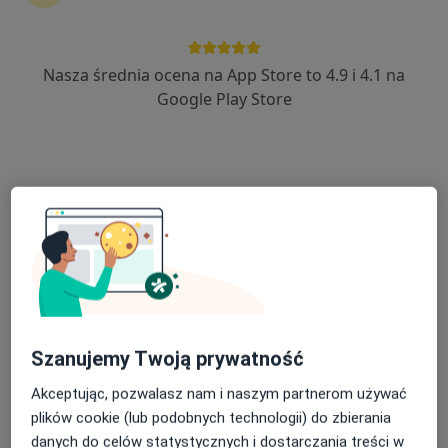
356 opinii
Gen. Romana Abrahama 18 lok 322, Warszawa
•
Mapa
Konsultacja z zakresu chirurgii plastycznej
Nasza średnia ocena na App Store to 4.9 i 4.1 na
Google Play Store
lek. Katarzyna Pecka
lek. Janusz
chirurg plastyczny
Jaworowski
chirurg plastyczny
Brak dostępnych specjalistów z wolnymi terminami w tym centrum medycznym.
Pokaż profil
Szanujemy Twoją prywatność
Akceptując, pozwalasz nam i naszym partnerom używać
plików cookie (lub podobnych technologii) do zbierania
danych do celów statystycznych i dostarczania treści w