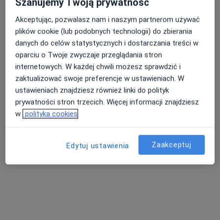
Szanujemy Twoją prywatność
Akceptując, pozwalasz nam i naszym partnerom używać
plików cookie (lub podobnych technologii) do zbierania
Nasza średnia ocena na App Store to 4.9 i 4.1 na
danych do celów statystycznych i dostarczania treści w
Nie znaleźliśmy specjalistów spełniających
Google Play Store
oparciu o Twoje zwyczaje przeglądania stron
podane kryteria
internetowych. W każdej chwili możesz sprawdzić i
zaktualizować swoje preferencje w ustawieniach. W
Spróbuj zmienić wybraną lokalizację lub wypróbuj
ustawieniach znajdziesz również linki do polityk
konsultacje online ze specjalistami z całego kraju.
prywatności stron trzecich. Więcej informacji znajdziesz
w
polityka cookies
Zmień lokalizację
Zaakceptuj
Poszukaj konsultacji online
Edytuj ustawienia