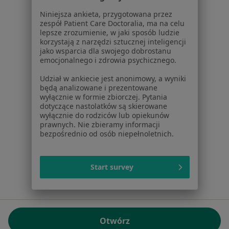
01-217 Warszawa, Polska
Niniejsza ankieta, przygotowana przez
zespół Patient Care Doctoralia, ma na celu
NIP: ⁠7010224868
lepsze zrozumienie, w jaki sposób ludzie
KRS: ⁠0000347997
korzystają z narzędzi sztucznej inteligencji
REGON: ⁠142276657
jako wsparcia dla swojego dobrostanu
emocjonalnego i zdrowia psychicznego.
Sąd Rejonowy dla m.st. Warszawy w Warszawie XII
Udział w ankiecie jest anonimowy, a wyniki
Wydział Gospodarczy KRS
będą analizowane i prezentowane
wyłącznie w formie zbiorczej. Pytania
Facebook
otwiera się w nowej karcie
dotyczące nastolatków są skierowane
wyłącznie do rodziców lub opiekunów
prawnych. Nie zbieramy informacji
bezpośrednio od osób niepełnoletnich.
otwiera się w nowej karcie
otwiera się w nowej karcie
otwiera się w nowej karcie
otwiera się w nowej karci
otwiera się
otwi
Polska
,
Türkiye
,
España
,
Italia
,
Deutschland
,
Česko
,
otwiera się w nowej karcie
otwiera się w nowej karcie
otwiera się w nowej karcie
otwiera się w nowej kar
otwiera się 
otwier
Portugal
,
México
,
Chile
,
Brasil
,
Argentina
,
Perú
,
Start survey
otwiera się w nowej karc
Colombia
Płatności kartą
ROZPORZĄDZENIE (UE) 2022/2065 (DSA) art. 24:
Otwórz