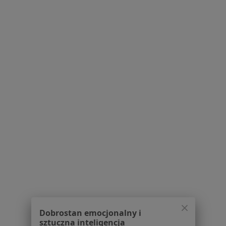
Pytania i odpowiedzi
Usługi i zabiegi
Choroby
Pomoc
Aplikacje mobilne
Blog dla pacjentów
Dla profesjonalistów
Cennik
Dla lekarzy
Dla placówek medycznych
Noa Notes
nowość
Baza wiedzy
Centrum Pomocy dla Specjalisty
Kontakt
ZnanyLekarz - Strona główna
ZnanyLekarz Sp. z o.o.
Dobrostan emocjonalny i
ul. Kolejowa 5/7
sztuczna inteligencja