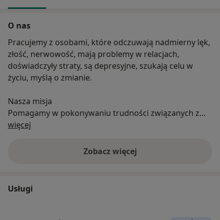
O nas
Pracujemy z osobami, które odczuwają nadmierny lęk,
złość, nerwowość, mają problemy w relacjach,
doświadczyły straty, są depresyjne, szukają celu w
życiu, myślą o zmianie.
Nasza misja
Pomagamy w pokonywaniu trudności związanych z
O nas
pogorszeniem w codziennym funkcjonowaniu.
więcej
Dostarczamy profesjonalną, pełną odpowiedzialności
pomoc psychologiczną i psychoterapeutyczną w celu
Zobacz więcej
osiągnięcia optymalnego stanu równowagi
wewnętrznej i zewnętrznej. W pracy zawodowej
najważniejsza jest dla nas godność osoby, dlatego do
Usługi
każdego pacjenta i klienta staramy się podejść
indywidualnie, z delikatnością i szacunkiem.