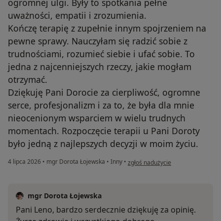
ogromnej ulgi. Były to spotkania pełne
uważności, empatii i zrozumienia.
Kończę terapię z zupełnie innym spojrzeniem na
pewne sprawy. Nauczyłam się radzić sobie z
trudnościami, rozumieć siebie i ufać sobie. To
jedna z najcenniejszych rzeczy, jakie mogłam
otrzymać.
Dziękuję Pani Dorocie za cierpliwość, ogromne
serce, profesjonalizm i za to, że była dla mnie
nieocenionym wsparciem w wielu trudnych
momentach. Rozpoczęcie terapii u Pani Doroty
było jedną z najlepszych decyzji w moim życiu.
w opinii użytkownika Lena
4 lipca 2026
•
mgr Dorota Łojewska
•
Inny
•
zgłoś nadużycie
mgr Dorota Łojewska
Pani Leno, bardzo serdecznie dziękuję za opinię.