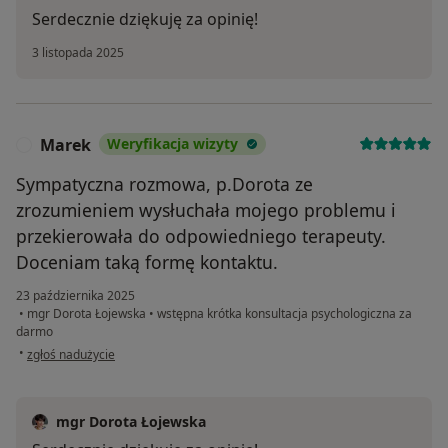
Serdecznie dziękuję za opinię!
3 listopada 2025
Marek
Weryfikacja wizyty
M
Sympatyczna rozmowa, p.Dorota ze
zrozumieniem wysłuchała mojego problemu i
przekierowała do odpowiedniego terapeuty.
Doceniam taką formę kontaktu.
23 października 2025
•
mgr Dorota Łojewska
•
wstępna krótka konsultacja psychologiczna za
darmo
w opinii użytkownika Marek
•
zgłoś nadużycie
mgr Dorota Łojewska