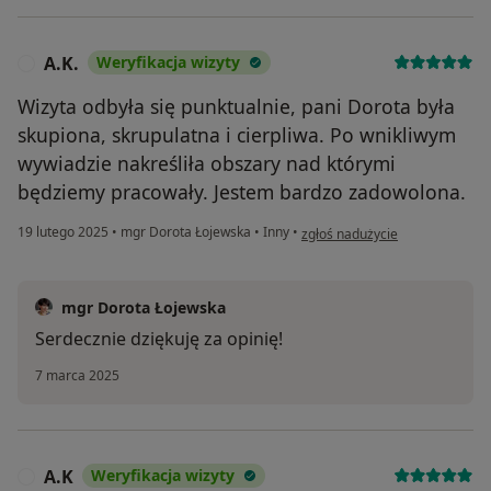
A.K.
Weryfikacja wizyty
A
Wizyta odbyła się punktualnie, pani Dorota była
skupiona, skrupulatna i cierpliwa. Po wnikliwym
wywiadzie nakreśliła obszary nad którymi
będziemy pracowały. Jestem bardzo zadowolona.
w opinii użytkownika A.K.
19 lutego 2025
•
mgr Dorota Łojewska
•
Inny
•
zgłoś nadużycie
mgr Dorota Łojewska
Serdecznie dziękuję za opinię!
7 marca 2025
A.K
Weryfikacja wizyty
A