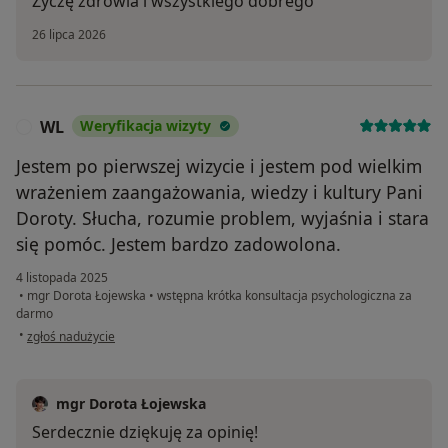
Życzę zdrowia i wszystkiego dobrego
26 lipca 2026
WL
Weryfikacja wizyty
W
Jestem po pierwszej wizycie i jestem pod wielkim
wrażeniem zaangażowania, wiedzy i kultury Pani
Doroty. Słucha, rozumie problem, wyjaśnia i stara
się pomóc. Jestem bardzo zadowolona.
4 listopada 2025
•
mgr Dorota Łojewska
•
wstępna krótka konsultacja psychologiczna za
darmo
w opinii użytkownika WL
•
zgłoś nadużycie
mgr Dorota Łojewska
Serdecznie dziękuję za opinię!