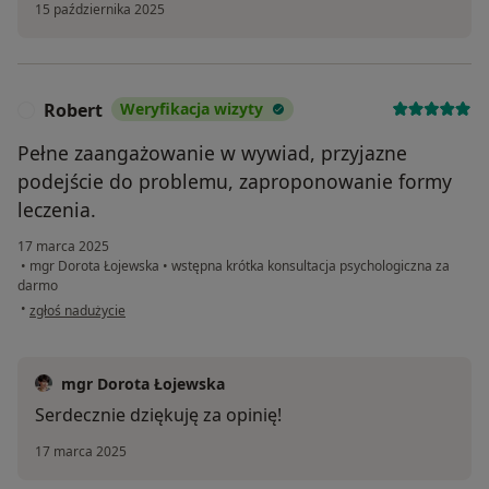
15 października 2025
Robert
Weryfikacja wizyty
R
Pełne zaangażowanie w wywiad, przyjazne
podejście do problemu, zaproponowanie formy
leczenia.
17 marca 2025
•
mgr Dorota Łojewska
•
wstępna krótka konsultacja psychologiczna za
darmo
w opinii użytkownika Robert
•
zgłoś nadużycie
mgr Dorota Łojewska
Serdecznie dziękuję za opinię!
17 marca 2025