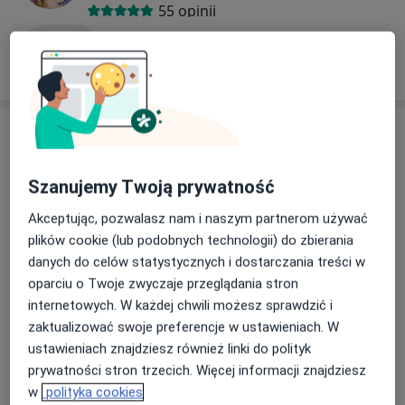
Charakter wizyt.
55 opinii
Wizyta może mieć charakter konsultacji /porady
Umów
psychologicznej, konsultacji diagnostycznych,
psychoterapii, interwencji kryzysowej lub sesji rozwoju
osobistego.
Adresy (2)
Adres 1
Adres 2
Szanujemy Twoją prywatność
Akceptując, pozwalasz nam i naszym partnerom używać
plików cookie (lub podobnych technologii) do zbierania
danych do celów statystycznych i dostarczania treści w
Powiększ mapę
oparciu o Twoje zwyczaje przeglądania stron
internetowych. W każdej chwili możesz sprawdzić i
zaktualizować swoje preferencje w ustawieniach. W
ustawieniach znajdziesz również linki do polityk
Centrum Psychoterapii PRO
prywatności stron trzecich. Więcej informacji znajdziesz
Ogrodowa 39/41 lok. 20, p.III, winda, domofon: "20",
w
polityka cookies
00-873 Warszawa