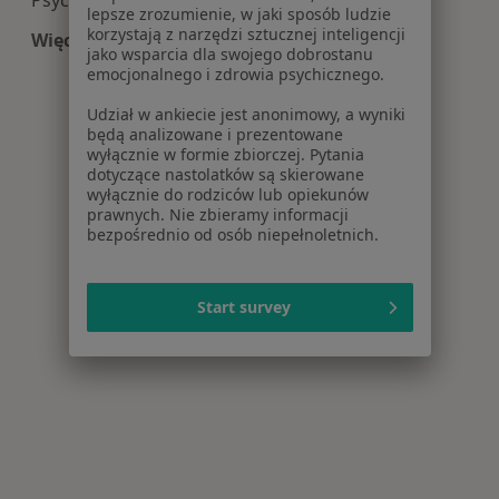
lepsze zrozumienie, w jaki sposób ludzie
korzystają z narzędzi sztucznej inteligencji
Więcej (8)
jako wsparcia dla swojego dobrostanu
Więcej w kategorii: Centra medyczne Psychotera
emocjonalnego i zdrowia psychicznego.
Udział w ankiecie jest anonimowy, a wyniki
będą analizowane i prezentowane
wyłącznie w formie zbiorczej. Pytania
dotyczące nastolatków są skierowane
wyłącznie do rodziców lub opiekunów
prawnych. Nie zbieramy informacji
bezpośrednio od osób niepełnoletnich.
Start survey