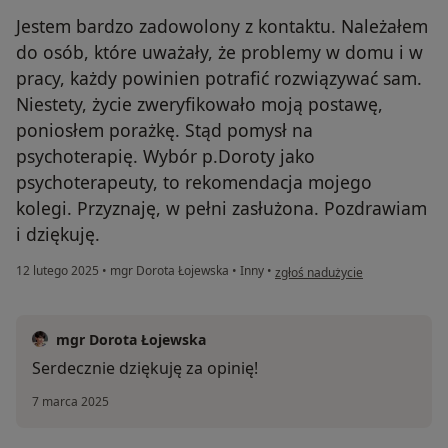
Jestem bardzo zadowolony z kontaktu. Należałem
do osób, które uważały, że problemy w domu i w
pracy, każdy powinien potrafić rozwiązywać sam.
Niestety, życie zweryfikowało moją postawę,
poniosłem porażkę. Stąd pomysł na
psychoterapię. Wybór p.Doroty jako
psychoterapeuty, to rekomendacja mojego
kolegi. Przyznaję, w pełni zasłużona. Pozdrawiam
i dziękuję.
w opinii użytkownika A.K
12 lutego 2025
•
mgr Dorota Łojewska
•
Inny
•
zgłoś nadużycie
mgr Dorota Łojewska
Serdecznie dziękuję za opinię!
7 marca 2025