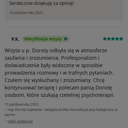
Serdecznie dziękuję za opinię!
18 października 2025
P.K.
Weryfikacja wizyty
P
Wizyta u p. Doroty odbyła się w atmosferze
zaufania i zrozumienia. Profesjonalizm i
doświadczenie były widoczne w sposobie
prowadzenia rozmowy i w trafnych pytaniach.
Czułem się wysłuchany i zrozumiany. Chcę
kontynuować terapię i polecam panią Dorotę
osobom, które szukają rzetelnej psychoterapii.
15 października 2025
•
mgr Dorota Łojewska
•
wstępna krótka konsultacja psychologiczna za
darmo
w opinii użytkownika P.K.
•
zgłoś nadużycie