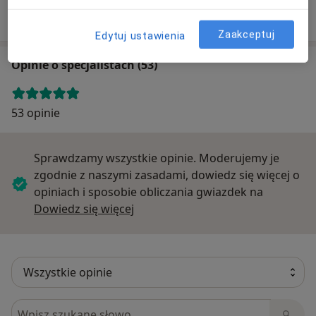
Zobacz nasze oferty pracy
Zaakceptuj
Edytuj ustawienia
Opinie o specjalistach (53)
53 opinie
Sprawdzamy wszystkie opinie. Moderujemy je
zgodnie z naszymi zasadami, dowiedz się więcej o
opiniach i sposobie obliczania gwiazdek na
Dowiedz się więcej o opiniach
Dowiedz się więcej
Szukaj w opiniach