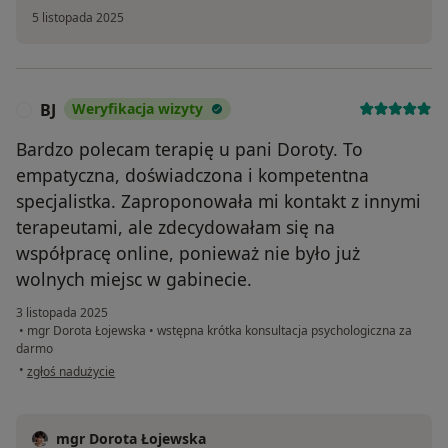
5 listopada 2025
BJ
Weryfikacja wizyty
B
Bardzo polecam terapię u pani Doroty. To
empatyczna, doświadczona i kompetentna
specjalistka. Zaproponowała mi kontakt z innymi
terapeutami, ale zdecydowałam się na
współpracę online, ponieważ nie było już
wolnych miejsc w gabinecie.
3 listopada 2025
•
mgr Dorota Łojewska
•
wstępna krótka konsultacja psychologiczna za
darmo
w opinii użytkownika BJ
•
zgłoś nadużycie
mgr Dorota Łojewska