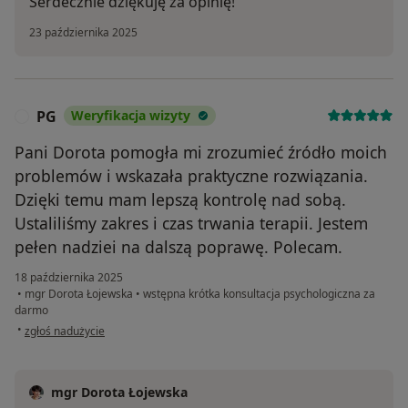
Serdecznie dziękuję za opinię!
23 października 2025
PG
Weryfikacja wizyty
P
Pani Dorota pomogła mi zrozumieć źródło moich
problemów i wskazała praktyczne rozwiązania.
Dzięki temu mam lepszą kontrolę nad sobą.
Ustaliliśmy zakres i czas trwania terapii. Jestem
pełen nadziei na dalszą poprawę. Polecam.
18 października 2025
•
mgr Dorota Łojewska
•
wstępna krótka konsultacja psychologiczna za
darmo
w opinii użytkownika PG
•
zgłoś nadużycie
mgr Dorota Łojewska