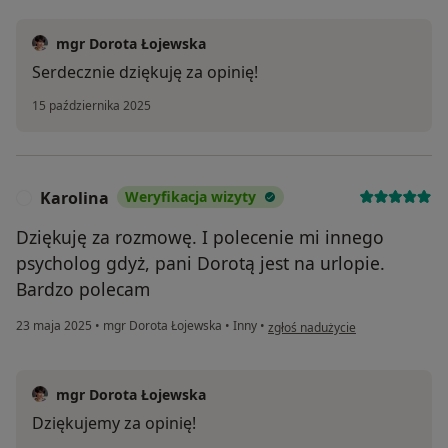
mgr Dorota Łojewska
Serdecznie dziękuję za opinię!
15 października 2025
Karolina
Weryfikacja wizyty
K
Dziękuję za rozmowę. I polecenie mi innego
psycholog gdyż, pani Dorotą jest na urlopie.
Bardzo polecam
w opinii użytkownika Karolina
23 maja 2025
•
mgr Dorota Łojewska
•
Inny
•
zgłoś nadużycie
mgr Dorota Łojewska
Dziękujemy za opinię!