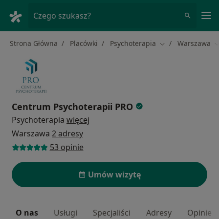
Me
Czego szukasz?
Strona Główna
Placówki
Psychoterapia
Warszawa
Zmień miasto
Z
Centrum Psychoterapii PRO
Psychoterapia
więcej
Warszawa
2 adresy
53 opinie
Umów wizytę
O nas
Usługi
Specjaliści
Adresy
Opinie