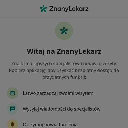
Me
Chełm, lubelskie
Filtry
• 1
Ubezpieczenie
Map
Centra medyczne w Chełmie
Witaj na ZnanyLekarz
Jak działają wyniki wyszukiwania
Znajdź najlepszych specjalistów i umawiaj wizyty.
Pobierz aplikację, aby uzyskać bezpłatny dostęp do
Jakiego specjalisty szukasz?
przydatnych funkcji:
Stomatolog
Lekarz rodzinny
Łatwo zarządzaj swoimi wizytami
Internista
Pediatra
Neurolog
Wysyłaj wiadomości do specjalistów
Zobacz więcej
Otrzymuj powiadomienia