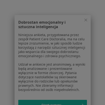
Pediatrzy w Chełmie
Ginekolodzy w Chełmie
Więcej (15)
Dobrostan emocjonalny i
Więcej w kategorii: Popularne specjalizacje
sztuczna inteligencja
Najpopularniesze centra medyczne
Niniejsza ankieta, przygotowana przez
zespół Patient Care Doctoralia, ma na celu
Interna centra medyczne w Chełmie
lepsze zrozumienie, w jaki sposób ludzie
korzystają z narzędzi sztucznej inteligencji
Pediatria centra medyczne w Chełmie
jako wsparcia dla swojego dobrostanu
emocjonalnego i zdrowia psychicznego.
Laryngologia centra medyczne w Chełmie
Udział w ankiecie jest anonimowy, a wyniki
Stomatologia centra medyczne w Chełmie
będą analizowane i prezentowane
wyłącznie w formie zbiorczej. Pytania
Neurologia centra medyczne w Chełmie
dotyczące nastolatków są skierowane
wyłącznie do rodziców lub opiekunów
Więcej (11)
prawnych. Nie zbieramy informacji
Więcej w kategorii: Najpopularniesze centra
bezpośrednio od osób niepełnoletnich.
Start survey
Strona Główna
Placówki
Chełm
Zmień miasto