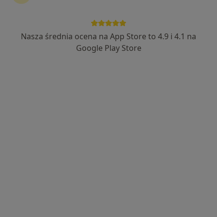
Nasza średnia ocena na App Store to 4.9 i 4.1 na
Google Play Store
Luxmed Chełm - Pl. Kupiecki 12
·
Więcej
Ginekologia, Interna, Chirurgia
144 opinie
Plac Kupiecki 12, Chełm
•
Mapa
Konsultacja diabetologiczna
180 zł
Pokaż więcej usług
dr hab. n. med., prof.
lek. Małgorzata
mgr Monika
uczelni Andrzej
Michalak
Czubacka-Bryła
Prystupa
endokrynolog
fizjoterapeuta