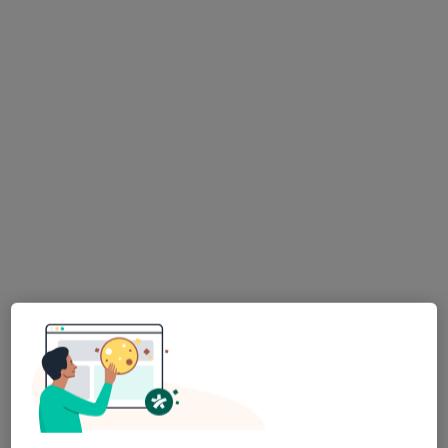
Adres 1
Adres 2
Adres 3
Adres 4
Adres 5
Połaniecka 11, Chełm
•
Mapa
Konsultacja pediatryczna
Brak dostępnych specjalistów z wolnymi terminami w tym centrum medycznym.
Pokaż profil
Centrum Rehabilitacji PIELG-MED