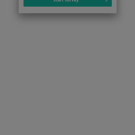
Serwis
Regulamin
Polityka prywatności pacjentów
Polityka prywatności profesjonalistów
Polityka prywatności dla profesjonalistów, których
dane pozyskaliśmy samodzielnie
Polityka cookies
Jak działają wyniki wyszukiwania
Dostępność
O nas
Praca
Rekrutujemy!
Partnerzy
Centrum prasowe