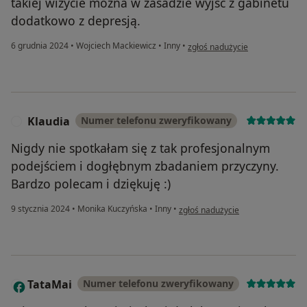
takiej wizycie można w zasadzie wyjść z gabinetu
dodatkowo z depresją.
w opinii użytkownika SK
6 grudnia 2024
•
Wojciech Mackiewicz
•
Inny
•
zgłoś nadużycie
Klaudia
Numer telefonu zweryfikowany
K
Nigdy nie spotkałam się z tak profesjonalnym
podejściem i dogłębnym zbadaniem przyczyny.
Bardzo polecam i dziękuję :)
w opinii użytkownika Klaudia
9 stycznia 2024
•
Monika Kuczyńska
•
Inny
•
zgłoś nadużycie
TataMai
Numer telefonu zweryfikowany
T