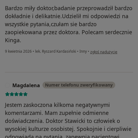
Bardzo miły doktor,badanie przeprowadził bardzo
dokładnie i delikatnie.Udzielił mi odpowiedzi na
wszystkie pytania,czułam sie bardzo
zaopiekowana przez doktora. Polecam serdecznie
Kinga.
w opinii użytkownika Kinga
9 kwietnia 2026
•
lek. Ryszard Kardasiński
•
Inny
•
zgłoś nadużycie
Magdalena
Numer telefonu zweryfikowany
M
Jestem zaskoczona kilkoma negatywnymi
komentarzami. Mam zupełnie odmienne
doświadczenia. Doktor Stawicki to człowiek o
wysokiej kulturze osobistej. Spokojnie i cierpliwie
odpowiada na pytania, zapewnia pacjentowi