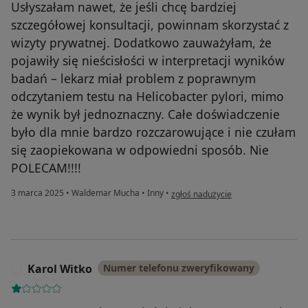
Usłyszałam nawet, że jeśli chcę bardziej
szczegółowej konsultacji, powinnam skorzystać z
wizyty prywatnej. Dodatkowo zauważyłam, że
pojawiły się nieścisłości w interpretacji wyników
badań – lekarz miał problem z poprawnym
odczytaniem testu na Helicobacter pylori, mimo
że wynik był jednoznaczny. Całe doświadczenie
było dla mnie bardzo rozczarowujące i nie czułam
się zaopiekowana w odpowiedni sposób. Nie
POLECAM!!!!
w opinii użytkownika Katarzyna
3 marca 2025
•
Waldemar Mucha
•
Inny
•
zgłoś nadużycie
Karol Witko
Numer telefonu zweryfikowany
K