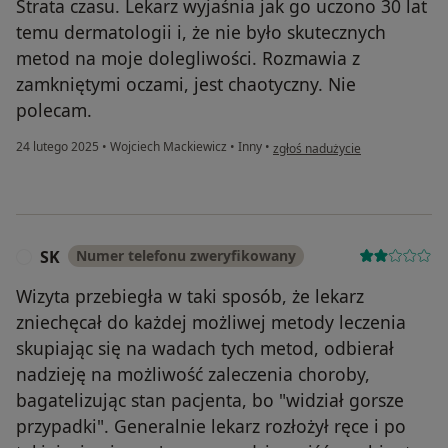
Strata czasu. Lekarz wyjaśnia jak go uczono 30 lat
temu dermatologii i, że nie było skutecznych
metod na moje dolegliwości. Rozmawia z
zamkniętymi oczami, jest chaotyczny. Nie
polecam.
w opinii użytkownika Karol Witk
24 lutego 2025
•
Wojciech Mackiewicz
•
Inny
•
zgłoś nadużycie
SK
Numer telefonu zweryfikowany
S
Wizyta przebiegła w taki sposób, że lekarz
zniechęcał do każdej możliwej metody leczenia
skupiając się na wadach tych metod, odbierał
nadzieję na możliwość zaleczenia choroby,
bagatelizując stan pacjenta, bo "widział gorsze
przypadki". Generalnie lekarz rozłożył ręce i po