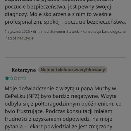
poczucie bezpieczeństwa, jest pewny swojej
diagnozy. Moje skojarzenia z nim to właśnie
profesjonalizm, spokój i poczucie bezpieczeństwa.
1 stycznia 2026
•
dr n. med. Sławomir Stawicki
•
konsultacja kardiologiczna
w opinii użytkownika Magdalena
•
zgłoś nadużycie
Katarzyna
Numer telefonu zweryfikowany
K
Moje doświadczenie z wizytą u pana Muchy w
CePeLku (NFZ) było bardzo negatywne. Wizyta
odbyła się z półtoragodzinnym opóźnieniem, co
było frustrujące. Podczas konsultacji miałam
trudności z uzyskaniem odpowiedzi na moje
pytania – lekarz powiedzial ze jest zmęczony.