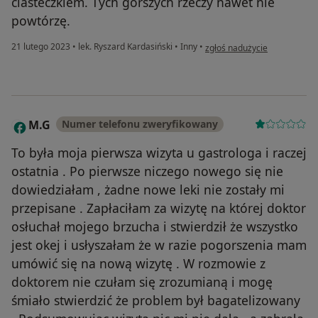
ciasteczkiem. Tych gorszych rzeczy nawet nie
powtórzę.
w opinii użytkownika K
21 lutego 2023
•
lek. Ryszard Kardasiński
•
Inny
•
zgłoś nadużycie
M.G
Numer telefonu zweryfikowany
M
To była moja pierwsza wizyta u gastrologa i raczej
ostatnia . Po pierwsze niczego nowego się nie
dowiedziałam , żadne nowe leki nie zostały mi
przepisane . Zapłaciłam za wizytę na której doktor
osłuchał mojego brzucha i stwierdził że wszystko
jest okej i usłyszałam że w razie pogorszenia mam
umówić się na nową wizytę . W rozmowie z
doktorem nie czułam się zrozumianą i mogę
śmiało stwierdzić że problem był bagatelizowany