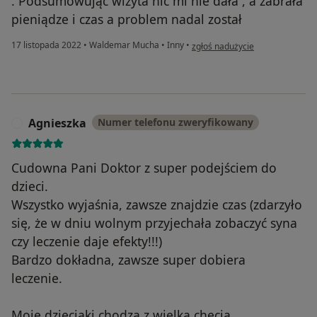
. Podsumowując wizyta nic mi nie dała , a zabrała
pieniądze i czas a problem nadal został
w opinii użytkownika M.G
17 listopada 2022
•
Waldemar Mucha
•
Inny
•
zgłoś nadużycie
Agnieszka
Numer telefonu zweryfikowany
A
Cudowna Pani Doktor z super podejściem do
dzieci.
Wszystko wyjaśnia, zawsze znajdzie czas (zdarzyło
się, że w dniu wolnym przyjechała zobaczyć syna
czy leczenie daje efekty!!!)
Bardzo dokładna, zawsze super dobiera
leczenie.
Moje dzieciaki chodzą z wielka chęcią.