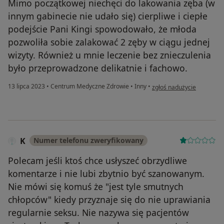
Mimo początkowej niechęci do lakowania zęba (w
innym gabinecie nie udało się) cierpliwe i ciepłe
podejście Pani Kingi spowodowało, że młoda
pozwoliła sobie zalakować 2 zęby w ciągu jednej
wizyty. Również u mnie leczenie bez znieczulenia
było przeprowadzone delikatnie i fachowo.
w opinii użytkownika Tata
13 lipca 2023
•
Centrum Medyczne Zdrowie
•
Inny
•
zgłoś nadużycie
K
Numer telefonu zweryfikowany
Polecam jeśli ktoś chce usłyszeć obrzydliwe
komentarze i nie lubi zbytnio być szanowanym.
Nie mówi się komuś że "jest tyle smutnych
chłopców" kiedy przyznaje się do nie uprawiania
regularnie seksu. Nie nazywa się pacjentów