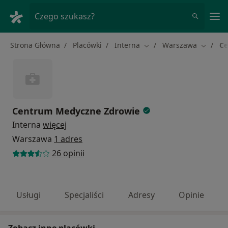
Me
Czego szukasz?
Strona Główna
Placówki
Interna
Warszawa
Ce
Zmień miasto
Zmień m
Centrum Medyczne Zdrowie
Interna
więcej
Warszawa
1 adres
26 opinii
Usługi
Specjaliści
Adresy
Opinie
Zobacz inne placówki