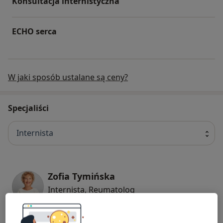
Konsultacja internistyczna
ECHO serca
W jaki sposób ustalane są ceny?
Specjaliści
Internista
Zofia Tymińska
Internista, Reumatolog
33 opinie