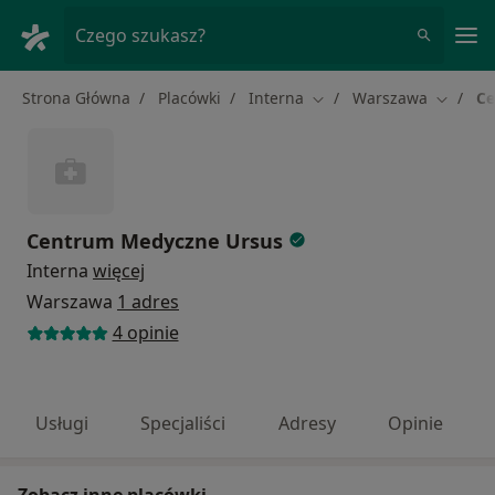
Me
Czego szukasz?
Strona Główna
Placówki
Interna
Warszawa
Ce
Zmień miasto
Zmień m
Centrum Medyczne Ursus
Interna
więcej
Warszawa
1 adres
4 opinie
Usługi
Specjaliści
Adresy
Opinie
Zobacz inne placówki