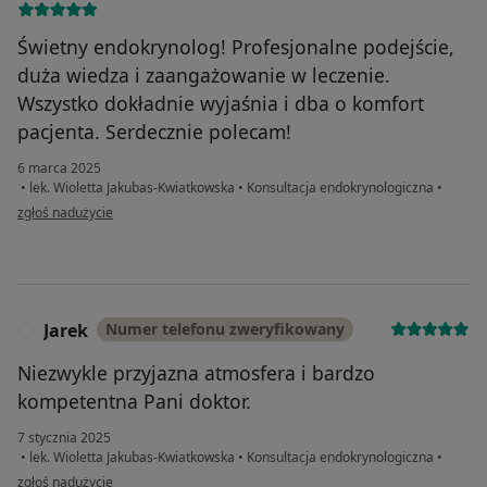
Świetny endokrynolog! Profesjonalne podejście,
duża wiedza i zaangażowanie w leczenie.
Wszystko dokładnie wyjaśnia i dba o komfort
pacjenta. Serdecznie polecam!
6 marca 2025
•
lek. Wioletta Jakubas-Kwiatkowska
•
Konsultacja endokrynologiczna
•
w opinii użytkownika Rafal Zientek
zgłoś nadużycie
Jarek
Numer telefonu zweryfikowany
J
Niezwykle przyjazna atmosfera i bardzo
kompetentna Pani doktor.
7 stycznia 2025
•
lek. Wioletta Jakubas-Kwiatkowska
•
Konsultacja endokrynologiczna
•
w opinii użytkownika Jarek
zgłoś nadużycie