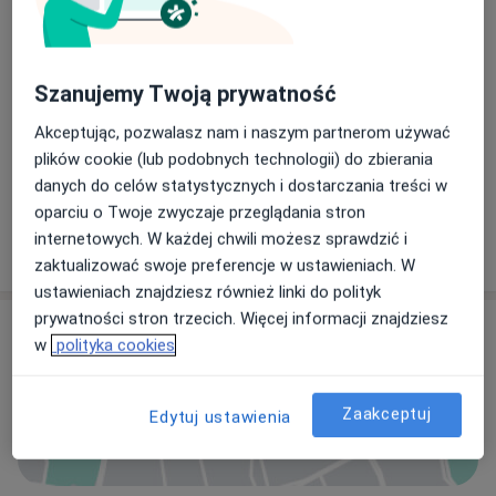
Specjaliści
Internista
Szanujemy Twoją prywatność
Akceptując, pozwalasz nam i naszym partnerom używać
plików cookie (lub podobnych technologii) do zbierania
dr n. med. Piotr Kwiatkowski
danych do celów statystycznych i dostarczania treści w
Kardiolog, Internista
oparciu o Twoje zwyczaje przeglądania stron
1 opinia
internetowych. W każdej chwili możesz sprawdzić i
zaktualizować swoje preferencje w ustawieniach. W
ustawieniach znajdziesz również linki do polityk
prywatności stron trzecich. Więcej informacji znajdziesz
Adres
w
polityka cookies
Zaakceptuj
Edytuj ustawienia
Powiększ mapę