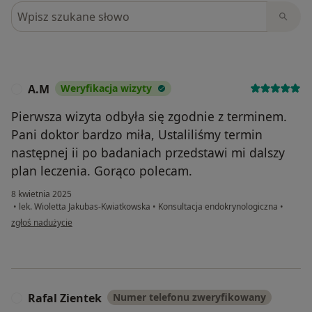
Szukaj w opiniach
A.M
Weryfikacja wizyty
A
Pierwsza wizyta odbyła się zgodnie z terminem.
Pani doktor bardzo miła, Ustaliliśmy termin
następnej ii po badaniach przedstawi mi dalszy
plan leczenia. Gorąco polecam.
8 kwietnia 2025
•
lek. Wioletta Jakubas-Kwiatkowska
•
Konsultacja endokrynologiczna
•
w opinii użytkownika A.M
zgłoś nadużycie
Rafal Zientek
Numer telefonu zweryfikowany
R