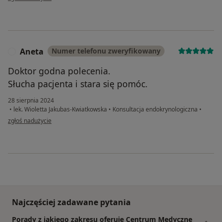
Aneta
Numer telefonu zweryfikowany
A
Doktor godna polecenia.
Słucha pacjenta i stara się pomóc.
28 sierpnia 2024
•
lek. Wioletta Jakubas-Kwiatkowska
•
Konsultacja endokrynologiczna
•
w opinii użytkownika Aneta
zgłoś nadużycie
Najczęściej zadawane pytania
Porady z jakiego zakresu oferuje Centrum Medyczne