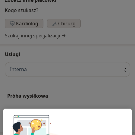
Kogo szukasz?
Kardiolog
Chirurg
Szukaj innej specjalizacji
Usługi
Interna
Próba wysiłkowa
W jaki sposób ustalane są ceny?