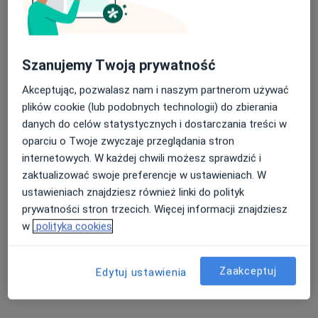
Od 800 zł
Ce-Ce Beauty Clinic to nie tylko Day Spa, to także
miejsce spotkań, organizacji eventów służbowych i
Wypełnienie zmarszczek kwasem hialuronowym
prywatnych, rodzaj klubu dla kobiet. Warsztaty i
Szanujemy Twoją prywatność
Od 1 100 zł
szkolenia z zakresu stylizacji i wizerunku, pomogą
Akceptując, pozwalasz nam i naszym partnerom używać
każdej kobiecie poczuć się dobrze, we własnym ciele,
+ 5 usług
plików cookie (lub podobnych technologii) do zbierania
w atmosferze dobrej zabawy.
danych do celów statystycznych i dostarczania treści w
oparciu o Twoje zwyczaje przeglądania stron
W jaki sposób ustalane są ceny?
internetowych. W każdej chwili możesz sprawdzić i
zaktualizować swoje preferencje w ustawieniach. W
ustawieniach znajdziesz również linki do polityk
Specjaliści
prywatności stron trzecich. Więcej informacji znajdziesz
w
polityka cookies
Lekarz wykonujący zabiegi medycyny estetycznej
Zaakceptuj
Edytuj ustawienia
lek. Klaudia Kampa- Lewandowska
Lekarz wykonujący zabiegi medycyny estetycznej