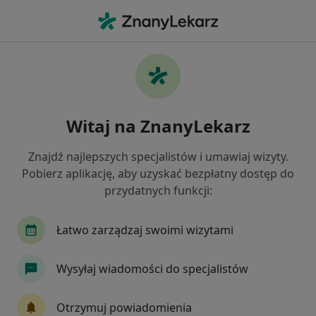
Me
Czego szukasz?
Strona Główna
Placówki
Medycyna Estetyczna
Wars
Zmień mia
Witaj na ZnanyLekarz
Ce-Ce Beauty Clinic
Znajdź najlepszych specjalistów i umawiaj wizyty.
Medycyna estetyczna
więcej
Pobierz aplikację, aby uzyskać bezpłatny dostęp do
przydatnych funkcji:
Warszawa
1 adres
59 opinii
Łatwo zarządzaj swoimi wizytami
Wysyłaj wiadomości do specjalistów
O nas
Usługi
Specjaliści
Adresy
Opinie
Otrzymuj powiadomienia
Zobacz inne placówki