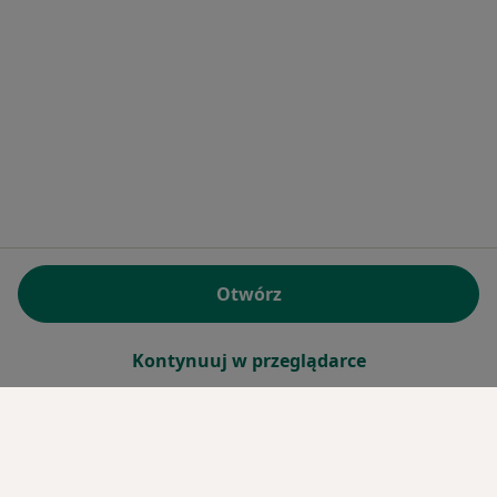
Otwórz
Kontynuuj w przeglądarce
Serwis
Regulamin
Polityka prywatności pacjentów