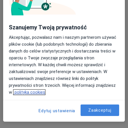
756 opinii
Augustyna Kordeckiego 49 (Plac Szembeka), Warszawa
•
Mapa
Konsultacja urologiczna dzieci
320 zł
Szanujemy Twoją prywatność
Akceptując, pozwalasz nam i naszym partnerom używać
plików cookie (lub podobnych technologii) do zbierania
lek. Szymon Rafał
danych do celów statystycznych i dostarczania treści w
Wilk
chirurg dziecięcy
oparciu o Twoje zwyczaje przeglądania stron
internetowych. W każdej chwili możesz sprawdzić i
Brak dostępnych specjalistów z wolnymi terminami w tym centrum medycznym.
zaktualizować swoje preferencje w ustawieniach. W
ustawieniach znajdziesz również linki do polityk
Pokaż profil
prywatności stron trzecich. Więcej informacji znajdziesz
w
polityka cookies
Zaakceptuj
Edytuj ustawienia