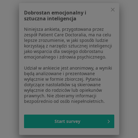
Dobrostan emocjonalny i
sztuczna inteligencja
Centrum Medyczne MCC
Niniejsza ankieta, przygotowana przez
zespół Patient Care Doctoralia, ma na celu
·
Więcej
Urologia dziecięca, Urologia, Ginekologia
lepsze zrozumienie, w jaki sposób ludzie
510 opinii
korzystają z narzędzi sztucznej inteligencji
jako wsparcia dla swojego dobrostanu
Chmielna 132/134, Warszawa
•
Mapa
emocjonalnego i zdrowia psychicznego.
Konsultacja urologiczna dzieci
600 zł
Udział w ankiecie jest anonimowy, a wyniki
będą analizowane i prezentowane
Brak dostępnych specjalistów z wolnymi terminami w tym centrum medycznym.
wyłącznie w formie zbiorczej. Pytania
dotyczące nastolatków są skierowane
Pokaż profil
wyłącznie do rodziców lub opiekunów
prawnych. Nie zbieramy informacji
bezpośrednio od osób niepełnoletnich.
1
2
Start survey
Strona Główna
Placówki
Urologia Dziecięca
Zmień miasto