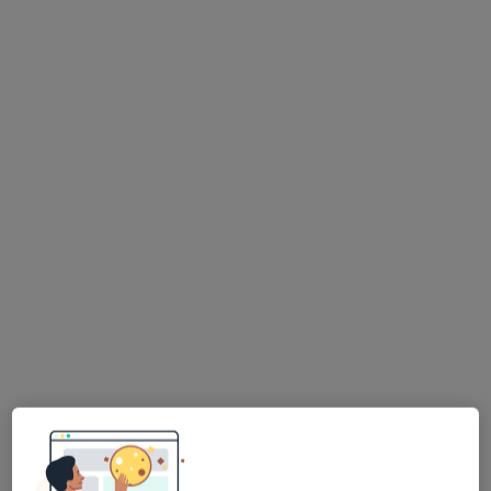
lek. Ewa Wajszczuk
chirurg dziecięcy
Brak dostępnych specjalistów z wolnymi terminami w tym centrum medycznym.
Pokaż profil
Bezpieczne płatności
Kindermedica Specjalistyczna Poradnia
Dziecięca
Urologia dziecięca, Alergologia dziecięca, Diabetologia
·
Więcej
dziecięca