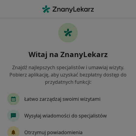
Me
Urologia Dziecięca • Warszawa, mazowieckie
Filtry
• 1
Ubezpieczenie
Map
Urologia dziecięca placówki w Warszawie
Witaj na ZnanyLekarz
Jak działają wyniki wyszukiwania
Znajdź najlepszych specjalistów i umawiaj wizyty.
Pobierz aplikację, aby uzyskać bezpłatny dostęp do
Wybierz swoje ubezpieczenie
przydatnych funkcji:
Łatwo zarządzaj swoimi wizytami
Wysyłaj wiadomości do specjalistów
Otrzymuj powiadomienia