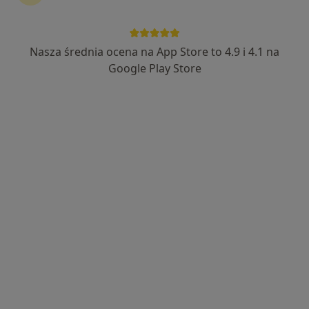
Bezpieczne płatności
Premium Medical
Nasza średnia ocena na App Store to 4.9 i 4.1 na
·
Więcej
Urologia dziecięca, Ginekologia, Radiologia
Google Play Store
7642 opinie
Adres 1
Adres 2
Kobielska 23, wejście od Ronda Wiatraczna, Galeria Grochów, Warszawa
•
Mapa
Konsultacja urologiczna dzieci
300 zł
dr n. med. Teresa
Dudek-Warchoł
chirurg dziecięcy
Brak dostępnych specjalistów z wolnymi terminami w tym centrum medycznym.
Pokaż profil