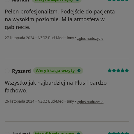
Pełen profesjonalizm. Podejście do pacjenta
na wysokim poziomie. Miła atmosfera w
gabinecie.
w opinii użytkownika Marian
27 listopada 2024
•
NZOZ Bud-Med
•
Inny
•
zgłoś nadużycie
Ryszard
Weryfikacja wizyty
R
Wszystko jak najbardziej na Plus i bardzo
fachowo.
w opinii użytkownika Ryszard
26 listopada 2024
•
NZOZ Bud-Med
•
Inny
•
zgłoś nadużycie
Weryfikacja wizyty