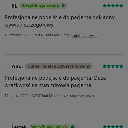
RL
Weryfikacja wizyty
R
Profesjonalne podejście do pacjenta dokładny
wywiad szczegółowy.
w opinii użytkownika RL
10 czerwca 2025
•
NZOZ Bud-Med
•
Inny
•
zgłoś nadużycie
Zofia
Numer telefonu zweryfikowany
Z
Profesjonalne podejście do pacjenta. Duza
wrażliwość na stan zdrowia pacjenta.
w opinii użytkownika Zofia
17 marca 2025
•
NZOZ Bud-Med
•
Inny
•
zgłoś nadużycie
Leszek
Weryfikacja wizyty
L