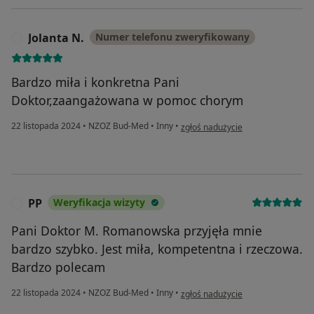
Jolanta N.
Numer telefonu zweryfikowany
J
Bardzo miła i konkretna Pani
Doktor,zaangażowana w pomoc chorym
w opinii użytkownika Jolanta N.
22 listopada 2024
•
NZOZ Bud-Med
•
Inny
•
zgłoś nadużycie
PP
Weryfikacja wizyty
P
Pani Doktor M. Romanowska przyjęła mnie
bardzo szybko. Jest miła, kompetentna i rzeczowa.
Bardzo polecam
w opinii użytkownika PP
22 listopada 2024
•
NZOZ Bud-Med
•
Inny
•
zgłoś nadużycie