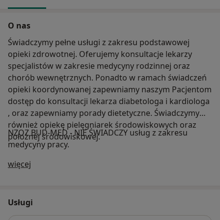
O nas
Świadczymy pełne usługi z zakresu podstawowej
opieki zdrowotnej. Oferujemy konsultacje lekarzy
specjalistów w zakresie medycyny rodzinnej oraz
chorób wewnętrznych. Ponadto w ramach świadczeń
opieki koordynowanej zapewniamy naszym Pacjentom
dostęp do konsultacji lekarza diabetologa i kardiologa
, oraz zapewniamy porady dietetyczne. Świadczymy
również opiekę pielęgniarek środowiskowych oraz
NZOZ BUD-MED - NIE ŚWIADCZY usług z zakresu
położnej środowiskowej.
medycyny pracy.
O nas
więcej
Usługi