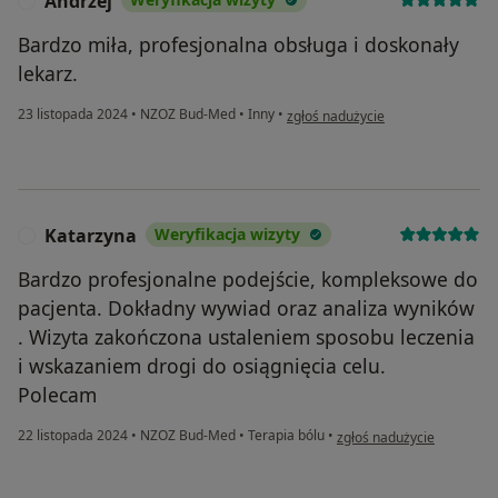
Andrzej
A
Bardzo miła, profesjonalna obsługa i doskonały
lekarz.
w opinii użytkownika Andrzej
23 listopada 2024
•
NZOZ Bud-Med
•
Inny
•
zgłoś nadużycie
Katarzyna
Weryfikacja wizyty
K
Bardzo profesjonalne podejście, kompleksowe do
pacjenta. Dokładny wywiad oraz analiza wyników
. Wizyta zakończona ustaleniem sposobu leczenia
i wskazaniem drogi do osiągnięcia celu.
Polecam
w opinii użytkownika Kata
22 listopada 2024
•
NZOZ Bud-Med
•
Terapia bólu
•
zgłoś nadużycie