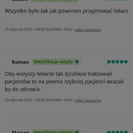
Wszystko było tak jak powinien przyjmować lekarz
.
w opinii użytkownika Leszek
28 stycznia 2025
•
NZOZ Bud-Med
•
Inny
•
zgłoś nadużycie
Roman
Weryfikacja wizyty
R
Oby wszyscy lekarze tak życzliwie traktowali
pacjentów to na pewno szybciej pacjenci wracali
by do zdrowia.
w opinii użytkownika Roman
23 stycznia 2025
•
NZOZ Bud-Med
•
Inny
•
zgłoś nadużycie
Marian
Weryfikacja wizyty
M