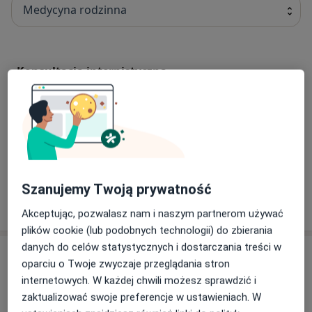
Medycyna rodzinna
Konsultacja internistyczna
konsultacja internistyczna
Szczegóły
Terapia bólu
Terapia bólu
Szczegóły
Szanujemy Twoją prywatność
W jaki sposób ustalane są ceny?
Akceptując, pozwalasz nam i naszym partnerom używać
plików cookie (lub podobnych technologii) do zbierania
danych do celów statystycznych i dostarczania treści w
Specjaliści
oparciu o Twoje zwyczaje przeglądania stron
internetowych. W każdej chwili możesz sprawdzić i
Lekarz rodzinny
zaktualizować swoje preferencje w ustawieniach. W