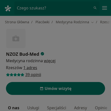
Me
Czego szukasz?
Strona Główna
Placówki
Medycyna Rodzinna
Rzesz
Zmień mias
NZOZ Bud-Med
Medycyna rodzinna
więcej
Rzeszów
1 adres
39 opinii
Umów wizytę
O nas
Usługi
Specjaliści
Adresy
Opinie