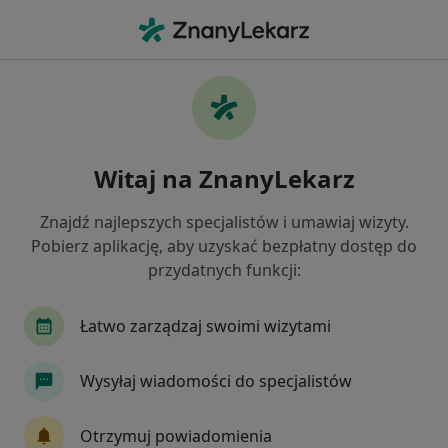
Me
Angina • Rzeszów, podkarpackie
Filtry
• 1
Ubezpieczenie
Map
Angina specjaliści w Rzeszowie
Witaj na ZnanyLekarz
Jak działają wyniki wyszukiwania
Znajdź najlepszych specjalistów i umawiaj wizyty.
Pobierz aplikację, aby uzyskać bezpłatny dostęp do
Jakiego specjalisty szukasz?
przydatnych funkcji:
Pediatra
Lekarz rodzinny
Kardiolog
Łatwo zarządzaj swoimi wizytami
Wysyłaj wiadomości do specjalistów
Otrzymuj powiadomienia