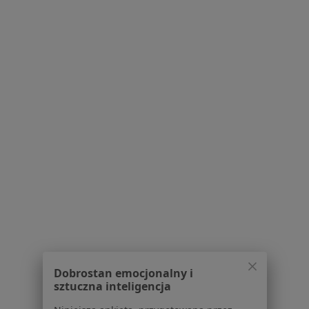
Homed
·
Więcej
Medycyna rodzinna, Pediatria, Ginekologia
9 opinii
Paderewskiego 14, Głogów Małopolski
•
Mapa
Konsultacja ginekologiczna
Pokaż więcej usług
Brak dostępnych specjalistów z wolnymi terminami w tym centrum medycznym.
Pokaż profil
Powiązane wyszukiwania
W pobliżu Rzeszowa
Angina w Krosnie
Dobrostan emocjonalny i
sztuczna inteligencja
Angina w Głogowie Małopolskim