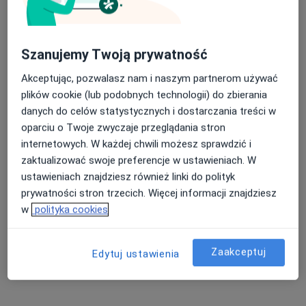
Lwowska 64, Rzeszów
•
Mapa
Konsultacja lekarza rodzinnego
180 zł
Pokaż więcej usług
Szanujemy Twoją prywatność
Akceptując, pozwalasz nam i naszym partnerom używać
plików cookie (lub podobnych technologii) do zbierania
lek. Agnieszka Zdybel
lek. Paweł Harpula
dr n. med. i n. o zdr.
danych do celów statystycznych i dostarczania treści w
endokrynolog
kardiolog
Michał Błotnicki
oparciu o Twoje zwyczaje przeglądania stron
gastrolog
internetowych. W każdej chwili możesz sprawdzić i
Zobacz wszystkich 5 specjalistów
zaktualizować swoje preferencje w ustawieniach. W
ustawieniach znajdziesz również linki do polityk
Brak dostępnych specjalistów z wolnymi terminami w tym centrum medycznym.
prywatności stron trzecich. Więcej informacji znajdziesz
w
polityka cookies
Pokaż profil
Zaakceptuj
Edytuj ustawienia