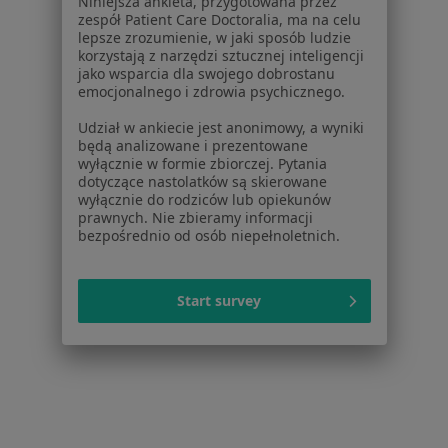
Niniejsza ankieta, przygotowana przez
Angina w
zespół Patient Care Doctoralia, ma na celu
lepsze zrozumienie, w jaki sposób ludzie
Schorzenia w Rzeszowie
korzystają z narzędzi sztucznej inteligencji
jako wsparcia dla swojego dobrostanu
Nadciśnienie tętnicze w Rzeszowie
emocjonalnego i zdrowia psychicznego.
Otyłość w Rzeszowie
Udział w ankiecie jest anonimowy, a wyniki
będą analizowane i prezentowane
Cukrzyca w Rzeszowie
wyłącznie w formie zbiorczej. Pytania
dotyczące nastolatków są skierowane
Zaburzenia miesiączkowania w Rzeszowie
wyłącznie do rodziców lub opiekunów
prawnych. Nie zbieramy informacji
Niewydolność serca w Rzeszowie
bezpośrednio od osób niepełnoletnich.
Więcej (15)
Więcej w kategorii: Schorzenia w Rzeszowie
Start survey
Angina Specjaliści W Rzeszowie