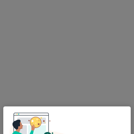
Konsultacja lekarza rodzinnego
180 zł
Specjalista nie oferuje umawiania online pod tym adresem.
Poproś o wizytę
Bezpieczne płatności
MedCare
·
Więcej
Endokrynologia, Gastrologia, Medycyna pracy
221 opinii
Popularna placówka: pacjenci chętnie płacą online