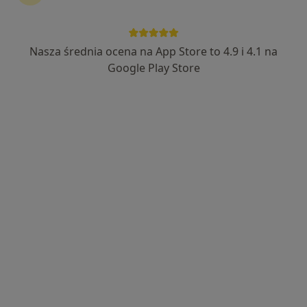
Nasza średnia ocena na App Store to 4.9 i 4.1 na
lek. Łukasz Trzeciak
Google Play Store
·
Więcej
Lekarz rodzinny, Lekarz pierwszego kontaktu
918 opinii
Indywidualne podejście do pacjenta
Ukończony Uniwersytet Medyczny w Łodzi
Przyjmuję również w weekendy i święta.
Adres
Online
Hetmańska 36/13, Rzeszów
•
Mapa
DR LUKE Łukasz Trzeciak (Gabinet Online)
Konsultacja lekarza rodzinnego przez telefon
150 zł
Specjalista nie oferuje umawiania online pod tym adresem.