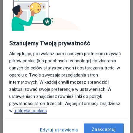
dr n. med. Tomasz Zuzak
Szanujemy Twoją prywatność
·
Więcej
Ginekolog
230 opinii
Akceptując, pozwalasz nam i naszym partnerom używać
plików cookie (lub podobnych technologii) do zbierania
Ignacego Łukasiewicza 88, Rzeszów
•
Mapa
danych do celów statystycznych i dostarczania treści w
Gabinet Ginekologiczno- Położniczy
oparciu o Twoje zwyczaje przeglądania stron
Konsultacja ginekologiczna
Brak ceny
internetowych. W każdej chwili możesz sprawdzić i
Specjalista nie oferuje umawiania online pod tym adresem.
zaktualizować swoje preferencje w ustawieniach. W
ustawieniach znajdziesz również linki do polityk
Poproś o wizytę
prywatności stron trzecich. Więcej informacji znajdziesz
w
polityka cookies
Zaakceptuj
Edytuj ustawienia