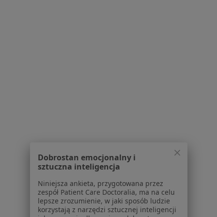
Specjalista nie oferuje umawiania online pod tym adresem.
Poproś o wizytę
1
2
3
4
Powiązane wyszukiwania
W pobliżu Rzeszowa
Mięśniaki macicy w Łańcucie
Mięśniaki macicy w Brzozowie
Dobrostan emocjonalny i
Mięśniaki macicy w Dynowie
sztuczna inteligencja
Mięśniaki macicy w Kolbuszowej
Niniejsza ankieta, przygotowana przez
zespół Patient Care Doctoralia, ma na celu
Mięśniaki macicy w Lublinie
lepsze zrozumienie, w jaki sposób ludzie
korzystają z narzędzi sztucznej inteligencji
Więcej (6)