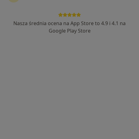
Nasza średnia ocena na App Store to 4.9 i 4.1 na
dr n. med. Katarzyna Pas
Google Play Store
·
Więcej
Ginekolog
656 opinii
Adres 1
Adres 2
Krajobrazowa 10/3, Rzeszów
•
Mapa
PAS-MEDICA Specjalistyczny gabinet ginekologiczno-położniczy
Konsultacja ginekologiczna
250 zł
Specjalista nie oferuje umawiania online pod tym adresem.
Poproś o wizytę