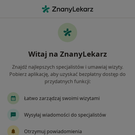
Me
Mięśniaki Macicy • Rzeszów, podkarpackie
Filtry
• 1
Ubezpieczenie
Map
Mięśniaki macicy specjaliści w Rzeszowie
Witaj na ZnanyLekarz
Jak działają wyniki wyszukiwania
Znajdź najlepszych specjalistów i umawiaj wizyty.
Pobierz aplikację, aby uzyskać bezpłatny dostęp do
Jakiego specjalisty szukasz?
przydatnych funkcji:
Ginekolog
Kardiolog
Pediatra
Chirur
Łatwo zarządzaj swoimi wizytami
Wysyłaj wiadomości do specjalistów
Otrzymuj powiadomienia