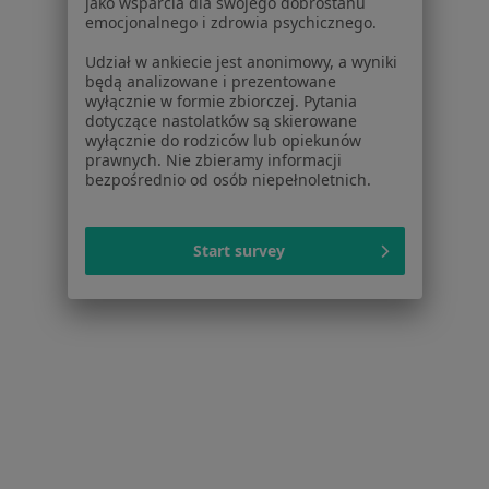
jako wsparcia dla swojego dobrostanu
Więcej w kategorii: W pobliżu Rzeszowa
emocjonalnego i zdrowia psychicznego.
Schorzenia w Rzeszowie
Udział w ankiecie jest anonimowy, a wyniki
będą analizowane i prezentowane
Choroby ginekologiczne w Rzeszowie
wyłącznie w formie zbiorczej. Pytania
dotyczące nastolatków są skierowane
Zaburzenia miesiączkowania w Rzeszowie
wyłącznie do rodziców lub opiekunów
prawnych. Nie zbieramy informacji
Menopauza w Rzeszowie
bezpośrednio od osób niepełnoletnich.
Endometrioza w Rzeszowie
Bolesne miesiączkowanie w Rzeszowie
Start survey
Więcej (15)
Więcej w kategorii: Schorzenia w Rzeszowie
Mięśniaki Macicy Specjaliści W Rzeszowie